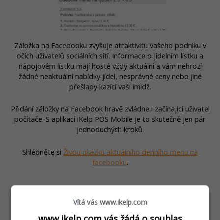
Záložka na Facebooku zvyšuje atraktivitu vašeho podniku v
očích uživatelů sociálních sítí. Informace o jídelním lístku a
nápojovém lístku mají hosté vždy aktuální a vám nehrozí
žádné neaktuální nabídky jídel, nesprávné ceny nebo jiné
přešlapy kazící vaši imidž.
Přidání záložky na Facebook hravě zvládne i začínající uživatel
počítače. S aplikací iKelp POS Mobile je to skutečně jen pár
jednoduchých kroků.
Shlédněte si
Živou ukázku aktuálního denního menu na
facebooku
.
Vaše webová stránka s aktuálním jídelním lístkem a
Vítá vás www.ikelp.com
specialitami podniku
www.ikelp.com vás žádá o souhlas