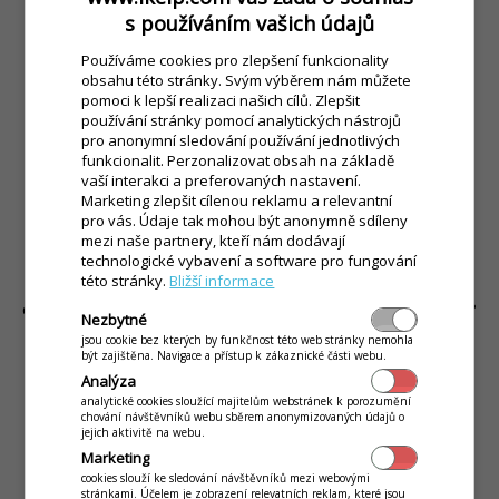
s používáním vašich údajů
Používáme cookies pro zlepšení funkcionality
obsahu této stránky. Svým výběrem nám můžete
pomoci k lepší realizaci našich cílů. Zlepšit
používání stránky pomocí analytických nástrojů
pro anonymní sledování používání jednotlivých
funkcionalit. Perzonalizovat obsah na základě
vaší interakci a preferovaných nastavení.
Marketing zlepšit cílenou reklamu a relevantní
Vaše webstránka je vaší vizitkou a vstupní bránou, kde
pro vás. Údaje tak mohou být anonymně sdíleny
návštěvníci nejčastěji hledají otevírací dobu, nabídku jídel
mezi naše partnery, kteří nám dodávají
technologické vybavení a software pro fungování
nebo denního menu nebo kontakt. Úspěšné světové řetězce
této stránky.
Bližší informace
rychlého občerstvení ví, že obrázky prodávají a díky tomu
dosahují astronomických zisků. A kdy s tím plánujete začít vy?
Nezbytné
jsou cookie bez kterých by funkčnost této web stránky nemohla
být zajištěna. Navigace a přístup k zákaznické části webu.
Díky sdílení v aplikaci si svoji nabídku umístíte všude, kde
Analýza
potřebujete. A to doslova na pár kliků. Takto to může
analytické cookies sloužící majitelům webstránek k porozumění
vypadat u vás
Živá ukázka jídelního lístku na webstránce
chování návštěvníků webu sběrem anonymizovaných údajů o
restaurace
.
jejich aktivitě na webu.
Marketing
cookies slouží ke sledování návštěvníků mezi webovými
stránkami. Účelem je zobrazení relevatních reklam, které jsou