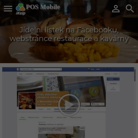

POS Mobile


Jídelní lístek na Facebooku,
webstránce restaurace a kavárny