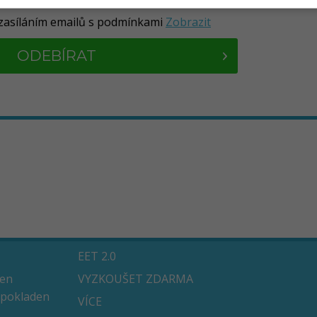
zasíláním emailů s podmínkami
Zobrazit
ODEBÍRAT
EET 2.0
den
VYZKOUŠET ZDARMA
 pokladen
VÍCE