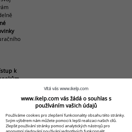
vám
delně
né
ovinky
uračního
stup k
-bookům
Vítá vás www.ikelp.com
čí
www.ikelp.com vás žádá o souhlas s
ř níže.
používáním vašich údajů
Používáme cookies pro zlepšení funkcionality obsahu této stránky.
Svým výběrem nám můžete pomoci k lepší realizaci našich cílů.
Zlepšit používání stránky pomocí analytických nástrojů pro
anonymní sledování používání jednotlivých funkcionalit.