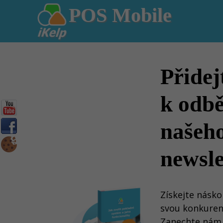
POS Mobile
Přidej
k odb
našeh
newsle
Získejte násko
svou konkuren
Zanechte nám 