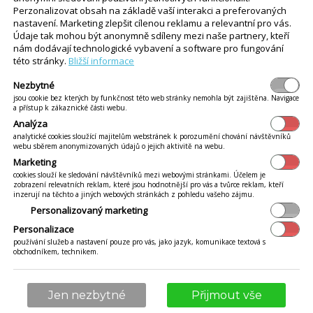
Perzonalizovat obsah na základě vaší interakci a preferovaných
nastavení. Marketing zlepšit cílenou reklamu a relevantní pro vás.
Údaje tak mohou být anonymně sdíleny mezi naše partnery, kteří
nám dodávají technologické vybavení a software pro fungování
této stránky.
Bližší informace
iKelp Newsletter
Nezbytné
jsou cookie bez kterých by funkčnost této web stránky nemohla být zajištěna. Navigace
a přístup k zákaznické části webu.
skáte hodnotný dárek navíc:
Analýza
analytické cookies sloužící majitelům webstránek k porozumění chování návštěvníků
 pokladní systém a jeho funkcionality
webu sběrem anonymizovaných údajů o jejich aktivitě na webu.
Marketing
cookies slouží ke sledování návštěvníků mezi webovými stránkami. Účelem je
zobrazení relevatních reklam, které jsou hodnotnější pro vás a tvůrce reklam, kteří
ace přímo do vašeho emailu NOVINKY,
inzerují na těchto a jiných webových stránkách z pohledu vašeho zájmu.
I, RADY ZE SVĚTA RESTAURACÍ
Personalizovaný marketing
Personalizace
používání služeb a nastavení pouze pro vás, jako jazyk, komunikace textová s
obchodníkem, technikem.
Jen nezbytné
Přijmout vše