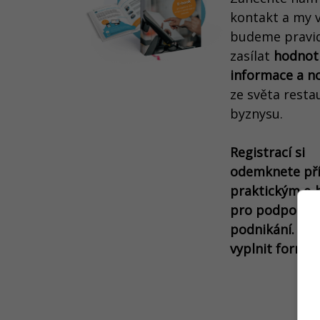
kontakt a my 
budeme pravi
zasílat
hodnot
informace a n
ze světa resta
byznysu.
Registrací si
odemknete pří
praktickým e
pro podporu
podnikání. Sta
vyplnit formulá