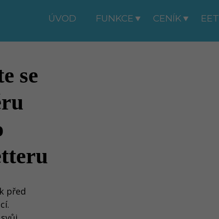
ÚVOD
FUNKCE
CENÍK
EET

te se
ěru
o
tteru
k před
cí.
svůj