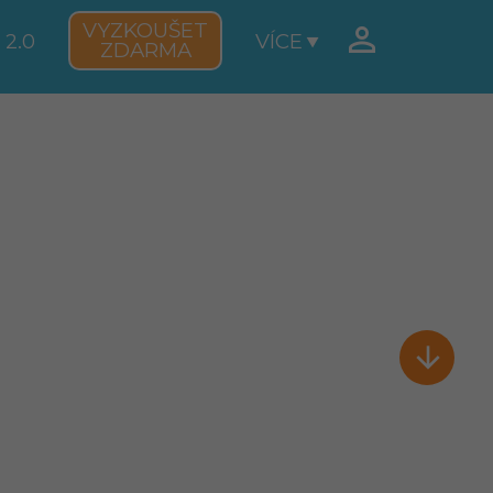
VYZKOUŠET

 2.0
VÍCE
ZDARMA
