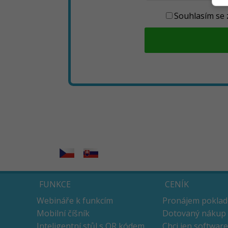
Souhlasím se 
FUNKCE
CENÍK
Webináře k funkcím
Pronájem pokla
Mobilní číšník
Dotovaný nákup
Inteligentní stůl s QR kódem
Chci jen software