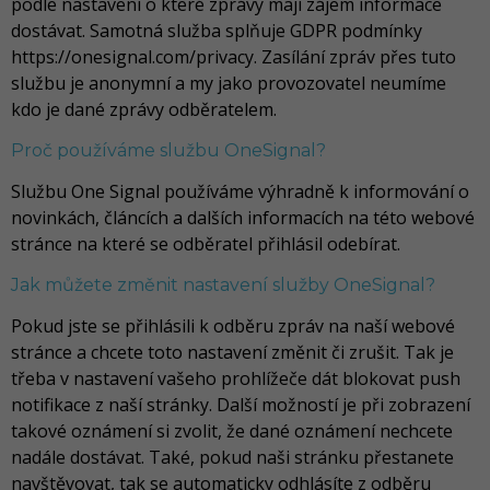
podle nastavení o které zprávy mají zájem informace
dostávat. Samotná služba splňuje GDPR podmínky
https://onesignal.com/privacy. Zasílání zpráv přes tuto
službu je anonymní a my jako provozovatel neumíme
kdo je dané zprávy odběratelem.
Proč používáme službu OneSignal?
Službu One Signal používáme výhradně k informování o
novinkách, článcích a dalších informacích na této webové
stránce na které se odběratel přihlásil odebírat.
Jak můžete změnit nastavení služby OneSignal?
Pokud jste se přihlásili k odběru zpráv na naší webové
stránce a chcete toto nastavení změnit či zrušit. Tak je
třeba v nastavení vašeho prohlížeče dát blokovat push
notifikace z naší stránky. Další možností je při zobrazení
takové oznámení si zvolit, že dané oznámení nechcete
nadále dostávat. Také, pokud naši stránku přestanete
navštěvovat, tak se automaticky odhlásíte z odběru