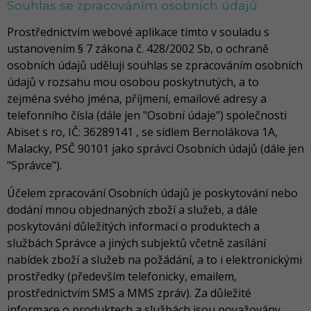
Souhlas se zpracováním osobních údajů
Prostřednictvím webové aplikace tímto v souladu s
ustanovením § 7 zákona č. 428/2002 Sb, o ochraně
osobních údajů uděluji souhlas se zpracováním osobních
údajů v rozsahu mou osobou poskytnutých, a to
zejména svého jména, příjmení, emailové adresy a
telefonního čísla (dále jen "Osobní údaje") společnosti
Abiset s ro, IČ: 36289141 , se sídlem Bernolákova 1A,
Malacky, PSČ 90101 jako správci Osobních údajů (dále jen
"Správce").
Účelem zpracování Osobních údajů je poskytování nebo
dodání mnou objednaných zboží a služeb, a dále
poskytování důležitých informací o produktech a
službách Správce a jiných subjektů včetně zasílání
nabídek zboží a služeb na požádání, a to i elektronickými
prostředky (především telefonicky, emailem,
prostřednictvím SMS a MMS zpráv). Za důležité
informace o produktech a službách jsou považovány