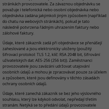
stránkách provozovatele. Za závaznou objednávku se
považuje i telefonická nebo osobní objednávka nebo
objednávka zadána jakýmkoli jiným způsobem (například
do chatu na webových stránkách), pokud je tato
následně potvrzena řádným uhrazením faktury nebo
zálohové faktury.
Údaje, které zákazník zadá při objednávce se přenášejí
zaheslované a jsou elektronicky uloženy (použitý
šifrovací protokol: TLS 1.2, klíč: RSA 2048 bit, šifrování
uživatelských dat: AES-256 (256 bit)). Zaměstnanci
provozovatele jsou zavázáni udržovat utajování
osobních údajů a mohou je zpracovávat pouze za účelem
a způsobem, které jsou definovány v těchto zásadách
ochrany osobních údajů.
Údaje, které zanechá zákazník se bez jeho výslovného
souhlasu, který lze kdykoli odvolat, nepředají třetím
stranám. Netýká se to předání údajů provozovatele