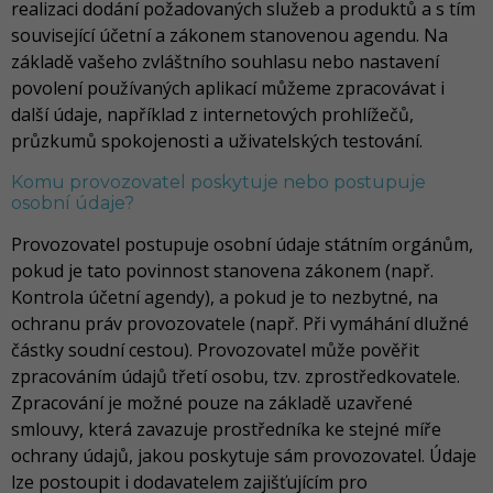
realizaci dodání požadovaných služeb a produktů a s tím
související účetní a zákonem stanovenou agendu. Na
základě vašeho zvláštního souhlasu nebo nastavení
povolení používaných aplikací můžeme zpracovávat i
další údaje, například z internetových prohlížečů,
průzkumů spokojenosti a uživatelských testování.
Komu provozovatel poskytuje nebo postupuje
osobní údaje?
Provozovatel postupuje osobní údaje státním orgánům,
pokud je tato povinnost stanovena zákonem (např.
Kontrola účetní agendy), a pokud je to nezbytné, na
ochranu práv provozovatele (např. Při vymáhání dlužné
částky soudní cestou). Provozovatel může pověřit
zpracováním údajů třetí osobu, tzv. zprostředkovatele.
Zpracování je možné pouze na základě uzavřené
smlouvy, která zavazuje prostředníka ke stejné míře
ochrany údajů, jakou poskytuje sám provozovatel. Údaje
lze postoupit i dodavatelem zajišťujícím pro