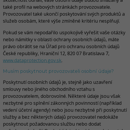
skutečnost odhalí, vaše osobní údaje budou smazány a
také profil na webových stránkách provozovatele.
Provozovatel také ukončí poskytování svých produktů a
služeb osobám, které výše zmíněné kritériu nesplňují.
Pokud se vám nepodařilo uspokojivě vyřešit vaše otázky
nebo námitky v oblasti ochrany osobních údajů, máte
právo obrátit se na Úřad pro ochranu osobních údajů
České republiky, Hraniční 12, 820 07 Bratislava 7,
www.dataprotection.gov.sk
.
Musím poskytnout provozovateli osobní údaje?
Poskytnutí osobních údajů je, stejně jako uzavření
smlouvy nebo jiného obchodního vztahu s
provozovatelem, dobrovolné. Některé údaje jsou však
nezbytné pro splnění zákonných povinností (například
vedení účetní agendy) nebo jsou nezbytné při poskytnutí
služby a bez některých údajů provozovatel nedokáže
poskytnout požadovanou službu nebo dodat