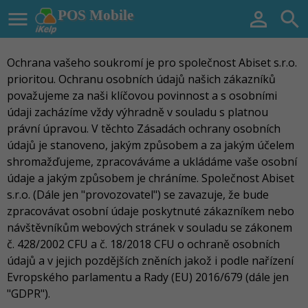

POS Mobile


Ochrana vašeho soukromí je pro společnost Abiset s.r.o.
prioritou. Ochranu osobních údajů našich zákazníků
považujeme za naši klíčovou povinnost a s osobními
údaji zacházíme vždy výhradně v souladu s platnou
právní úpravou. V těchto Zásadách ochrany osobních
údajů je stanoveno, jakým způsobem a za jakým účelem
shromažďujeme, zpracováváme a ukládáme vaše osobní
údaje a jakým způsobem je chráníme. Společnost Abiset
s.r.o. (Dále jen "provozovatel") se zavazuje, že bude
zpracovávat osobní údaje poskytnuté zákazníkem nebo
návštěvníkům webových stránek v souladu se zákonem
č. 428/2002 CFU a č. 18/2018 CFU o ochraně osobních
údajů a v jejich pozdějších zněních jakož i podle nařízení
Evropského parlamentu a Rady (EU) 2016/679 (dále jen
"GDPR").