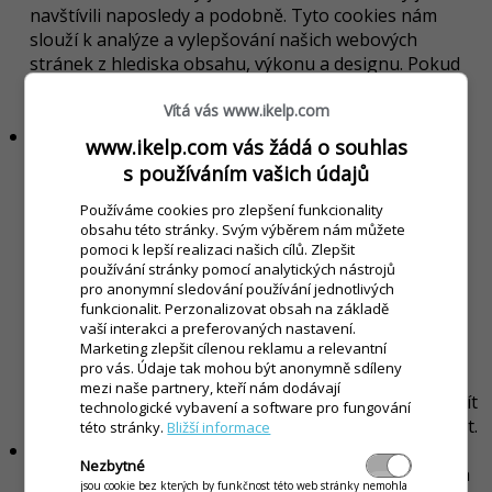
navštívili naposledy a podobně. Tyto cookies nám
slouží k analýze a vylepšování našich webových
stránek z hlediska obsahu, výkonu a designu. Pokud
tyto cookies zakážete, nemůžeme vám zaručit
Vítá vás www.ikelp.com
bezchybný chod našich stránek.
Funkční soubory cookie
www.ikelp.com vás žádá o souhlas
Funkční soubory cookie nejsou nezbytné, ale
s používáním vašich údajů
pomáhají nám vylepšit funkčnost našich webových
stránek. Jde například o zapamatování nastavení
Používáme cookies pro zlepšení funkcionality
obsahu této stránky. Svým výběrem nám můžete
zvolených při předchozí návštěvě stránky, např.
pomoci k lepší realizaci našich cílů. Zlepšit
rozložení obsahu, výběr lokality a podobně, abyste je
používání stránky pomocí analytických nástrojů
nemuseli znovu nastavovat. Pomocí těchto cookies
pro anonymní sledování používání jednotlivých
zjišťujeme, zda vám již byla nabídnuta určitá služba
funkcionalit. Perzonalizovat obsah na základě
nebo poskytujeme informace z vaší aktuální oblasti,
vaší interakci a preferovaných nastavení.
Marketing zlepšit cílenou reklamu a relevantní
pokud souhlasíte se sdílením těchto informací. Ačkoli
pro vás. Údaje tak mohou být anonymně sdíleny
použití těchto cookies záleží výhradně na vašem
mezi naše partnery, kteří nám dodávají
nastavení, jejich případným vypnutím byste mohli přijít
technologické vybavení a software pro fungování
o některé služby, které bychom vám mohli poskytovat.
této stránky.
Bližší informace
Reklamní soubory cookie
Nezbytné
Reklamní soubory cookie můžeme používat na našich
jsou cookie bez kterých by funkčnost této web stránky nemohla