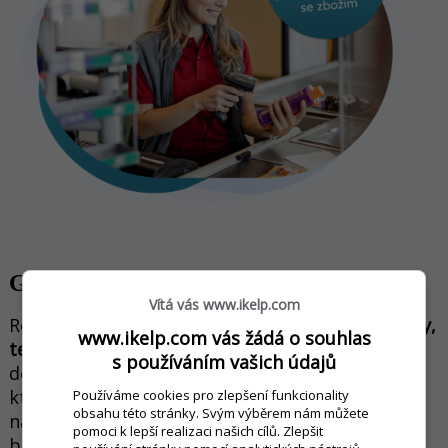
Gastro a samoobsluha
Vítá vás www.ikelp.com
Restaurační modul
pro restaurace, kavárny, bary,
www.ikelp.com vás žádá o souhlas
terasy a kiosky
. Propracovaný do posledního
s používáním vašich údajů
detailu, zastřeší potřeby menších provozů,
kterým šetří místo i finance, ale i potřeby
Používáme cookies pro zlepšení funkcionality
obsahu této stránky. Svým výběrem nám můžete
náročných provozů, které hledají rychlá a
pomoci k lepší realizaci našich cílů. Zlepšit
bezvadná řešení