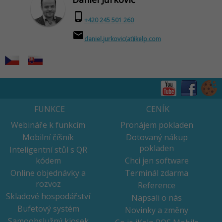
phone_android
+420 245 501 260
email
daniel.jurkovic(at)ikelp.com
FUNKCE
CENÍK
Webináře k funkcím
Pronájem pokladen
Mobilní číšník
Dotovaný nákup
pokladen
Inteligentní stůl s QR
kódem
Chci jen software
Online objednávky a
Terminál zdarma
rozvoz
Reference
Skladové hospodářství
Napsali o nás
Bufetový systém
Novinky a změny
Samoobslužný kiosek