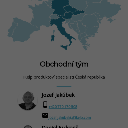
Obchodní tým
iKelp produktoví specialisti Česká republika
Jozef Jakúbek
phone_android
+420 770 170 508
email
jozef.jakubek(at)ikelp.com
Daniel Jurkovič