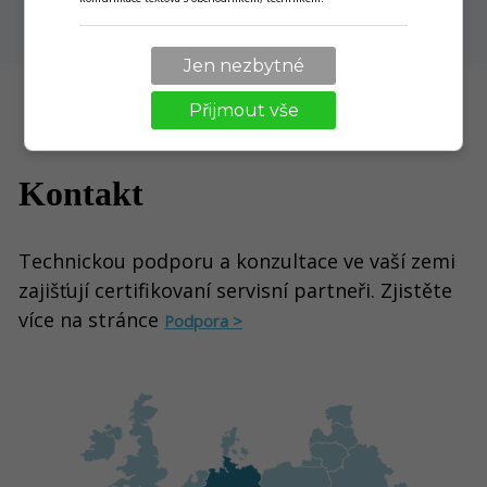
Jen nezbytné
Přijmout vše
Kontakt
Technickou podporu a konzultace ve vaší zemi
zajišťují certifikovaní servisní partneři. Zjistěte
více na stránce
Podpora >