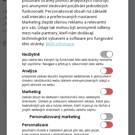
používání stránky pomocí analytických nástrojů
pro anonymní sledování používání jednotlivých
- Mobilní číšník a Inteligentní st
ů
l s QR kódem
funkcionalit. Perzonalizovat obsah na základě
vaší interakci a preferovaných nastavení.
- Online objednávky s vlastní donáškou
Marketing zlepšit cílenou reklamu a relevantní
- Věrnostní systém, akce a zákaznické karty
pro vás. Údaje tak mohou být anonymně sdíleny
- Vyvolávací displej se statusem objednávek
mezi naše partnery, kteří nám dodávají
technologické vybavení a software pro fungování
Přejít na stránku pro gastroprovozy >
této stránky.
Bližší informace
Nezbytné
jsou cookie bez kterých by funkčnost této web stránky nemohla
být zajištěna. Navigace a přístup k zákaznické části webu.
Analýza
analytické cookies sloužící majitelům webstránek k porozumění
chování návštěvníků webu sběrem anonymizovaných údajů o
jejich aktivitě na webu.
Marketing
cookies slouží ke sledování návštěvníků mezi webovými
stránkami. Účelem je zobrazení relevatních reklam, které jsou
hodnotnější pro vás a tvůrce reklam, kteří inzerují na těchto a
jiných webových stránkách z pohledu vašeho zájmu.
Personalizovaný marketing
Personalizace
používání služeb a nastavení pouze pro vás, jako jazyk,
komunikace textová s obchodníkem, technikem.