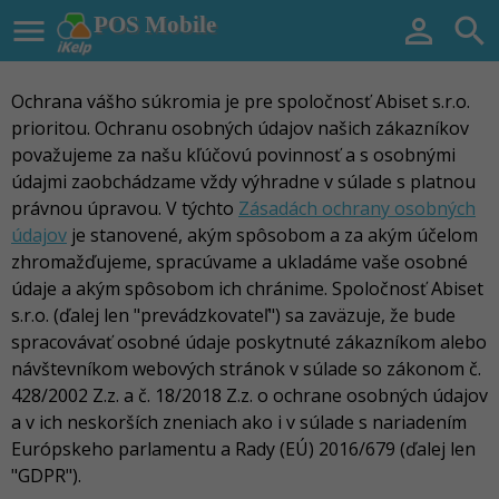

POS Mobile


Ochrana vášho súkromia je pre spoločnosť Abiset s.r.o.
prioritou. Ochranu osobných údajov našich zákazníkov
považujeme za našu kľúčovú povinnosť a s osobnými
údajmi zaobchádzame vždy výhradne v súlade s platnou
právnou úpravou. V týchto
Zásadách ochrany osobných
údajov
je stanovené, akým spôsobom a za akým účelom
zhromažďujeme, spracúvame a ukladáme vaše osobné
údaje a akým spôsobom ich chránime. Spoločnosť Abiset
s.r.o. (ďalej len "prevádzkovateľ") sa zaväzuje, že bude
spracovávať osobné údaje poskytnuté zákazníkom alebo
návštevníkom webových stránok v súlade so zákonom č.
428/2002 Z.z. a č. 18/2018 Z.z. o ochrane osobných údajov
a v ich neskorších zneniach ako i v súlade s nariadením
Európskeho parlamentu a Rady (EÚ) 2016/679 (ďalej len
"GDPR").