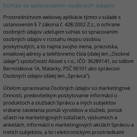
Súhlas so spracovaním osobných údajov
Prostredníctvom webovej aplikácie týmto v súlade s
ustanovením § 7 zákona č. 428/2002 Z.z., o ochrane
osobných údajov udeľujem súhlas so spracovaním
osobných údajov v rozsahu mojou osobou
poskytnutých, a to najmä svojho mena, priezviska,
emailovej adresy a telefónneho čísla (ďalej len „Osobné
údaje“) spoločnosti Abiset s r.o., IČO: 36289141, so sídlom
Bernolákova 1A, Malacky, PSČ 90101 ako správcovi
Osobných údajov (ďalej len „Správca“).
Účelom spracovania Osobných údajov sú marketingové
činnosti, predovšetkým poskytovanie informácií o
produktoch a službách Správcu a iných subjektov
vrátane zasielania ponúk výrobkov a služieb, ponúk
účasti na marketingových súťažiach, výskumoch a
anketách, informácií o marketingových akciách Správcu a
tretích subjektov, a to i elektronickými prostriedkami