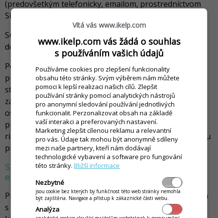
(predovšetkým telefonicky, emailom, prostredníctvom
SMS a MMS správ).
Vítá vás www.ikelp.com
Súhlas so spracovaním Osobných údajov udeľujem
www.ikelp.com vás žádá o souhlas
dobrovoľne a to na dobu do odvolania tohto súhlasu.
s používáním vašich údajů
Poučenie: Tento súhlas môžete kedykoľvek odvolať po
Používáme cookies pro zlepšení funkcionality
prihlásení sa na
obsahu této stránky. Svým výběrem nám můžete
pomoci k lepší realizaci našich cílů. Zlepšit
stránke
https://www.ikelp.com/sk/dashboard
alebo
používání stránky pomocí analytických nástrojů
zaslaním žiadosti na adresu
podpora(at)ikelp.sk
. Vaše
pro anonymní sledování používání jednotlivých
osobné údaje budú zmazané bezodkladne okrem
funkcionalit. Perzonalizovat obsah na základě
vaší interakci a preferovaných nastavení.
prípadov, kedy vymazanie osobných údajov znemožní
Marketing zlepšit cílenou reklamu a relevantní
riadne poskytovanie objednaných služieb alebo ochranu
pro vás. Údaje tak mohou být anonymně sdíleny
práv Správcu (napríklad vymáhanie dlžnej sumy).
mezi naše partnery, kteří nám dodávají
technologické vybavení a software pro fungování
této stránky.
Bližší informace
Súhlas so šírením obchodných oznámení
elektronickými prostriedkami
Nezbytné
jsou cookie bez kterých by funkčnost této web stránky nemohla
Prostredníctvom tejto webovej aplikácie týmto súhlasím
být zajištěna. Navigace a přístup k zákaznické části webu.
s využívaním svojho vyššie uvedeného elektronického
Analýza
analytické cookies sloužící majitelům webstránek k porozumění