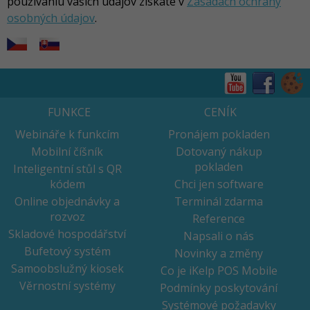
používaniu vašich údajov získate v
Zásadách ochrany
osobných údajov
.
FUNKCE
CENÍK
Webináře k funkcím
Pronájem pokladen
Mobilní číšník
Dotovaný nákup
pokladen
Inteligentní stůl s QR
kódem
Chci jen software
Online objednávky a
Terminál zdarma
rozvoz
Reference
Skladové hospodářství
Napsali o nás
Bufetový systém
Novinky a změny
Samoobslužný kiosek
Co je iKelp POS Mobile
Věrnostní systémy
Podmínky poskytování
Systémové požadavky