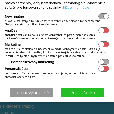
našich partnerov, ktorý nám dodávajú technologické vybavenie a
softvér pre fungovanie tejto stránky.
Bližšie informácie
Nevyhnutné
sú cookie bez ktorých by funkčnosť tejto web stránky nemohla byť zabezpečené.
Navigácia a prístup k zákazníckej časti webu.
Analýza
analytické cookies slúžiace majiteľom webstránok na porozumenie správania
návštevníkov webu zberom anonymizovaných údajov o ich aktivite na webe.
Marketing
cookies slúžia na sledovanie návštevníkov medzi webovými stránkami. Účelom je
zobrazenie relevatných reklám, ktoré sú hodnotnejšie pre vás a tvorcov reklám, ktorý
inzerujú na týchto a iných web stránkach z pohľadu vášho záujmu.
Personalizovaný marketing
Personalizácia
používanie služieb a nastavení len pre vás, ako jazyk, komunikácia textová s
UŤ
CENNÍK
obchodníkom, technikom.
Len nevyhnutné
Prijať všetko
ideokurz
šie kladené otazky
a zmeny