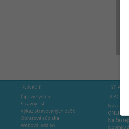
FUNKCIE
STIAHN
Čipový systém
VIAC
Stravný list
Návody
Výkaz stravovaných osôb
ONLINE v
Obratová súpiska
Najčastej
Webová jedáleň
Novinky 