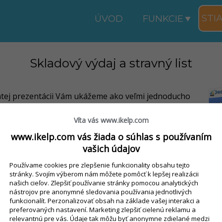
STI
ÚVOD
FUNKCIE
Skladový výdaj a stravný list
rátej prezentácii Vám ukážeme ako veľmi jednoducho
skladovú výdajku a stravný list. Výdaj automaticky
ochádzku stravníkov, jedálnehy lístok a vydá tovar
Víta vás www.ikelp.com
leného receptu. Ušetríte mnoho času stráveného
www.ikelp.com vás žiada o súhlas s používaním
ručným počítaním.
vašich údajov
Používame cookies pre zlepšenie funkcionality obsahu tejto
stránky. Svojím výberom nám môžete pomôcť k lepšej realizácii
našich cieľov. Zlepšiť používanie stránky pomocou analytických
nástrojov pre anonymné sledovania používania jednotlivých
funkcionalít. Perzonalizovať obsah na základe vašej interakci a
preferovaných nastavení. Marketing zlepšiť cielenú reklamu a
relevantnú pre vás. Údaje tak môžu byť anonymne zdielané medzi