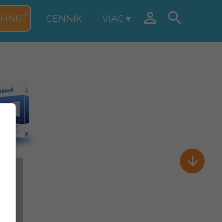


AHNUŤ
CENNÍK
VIAC
