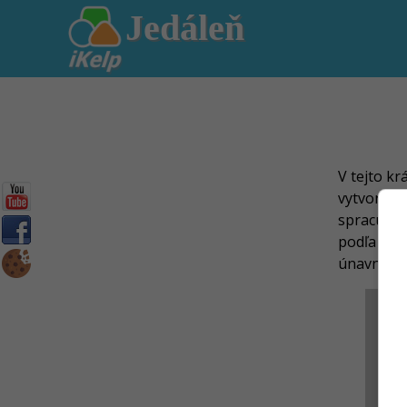
Jedáleň
V tejto k
vytvoríte 
spracuje d
podľa zvo
únavným 