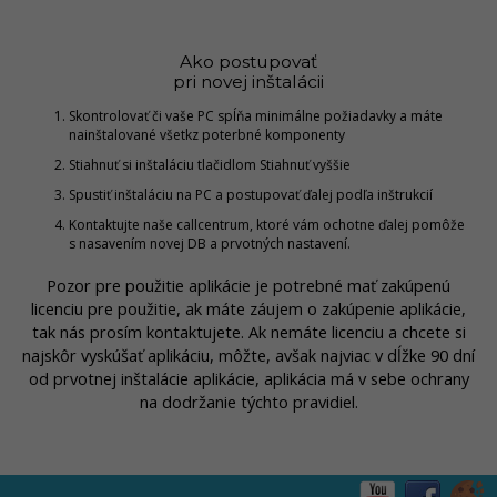
Ako postupovať
pri novej inštalácii
Skontrolovať či vaše PC spĺňa minimálne požiadavky a máte
nainštalované všetkz poterbné komponenty
Stiahnuť si inštaláciu tlačidlom Stiahnuť vyššie
Spustiť inštaláciu na PC a postupovať ďalej podľa inštrukcií
Kontaktujte naše callcentrum, ktoré vám ochotne ďalej pomôže
s nasavením novej DB a prvotných nastavení.
Pozor pre použitie aplikácie je potrebné mať zakúpenú
licenciu pre použitie, ak máte záujem o zakúpenie aplikácie,
tak nás prosím kontaktujete. Ak nemáte licenciu a chcete si
najskôr vyskúšať aplikáciu, môžte, avšak najviac v dĺžke 90 dní
od prvotnej inštalácie aplikácie, aplikácia má v sebe ochrany
na dodržanie týchto pravidiel.