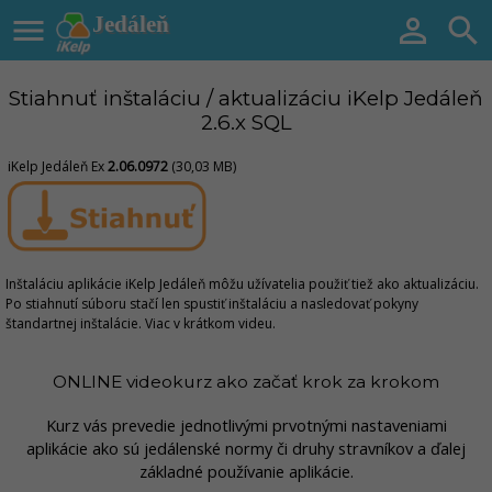

Jedáleň


Stiahnuť inštaláciu / aktualizáciu iKelp Jedáleň
2.6.x SQL
iKelp Jedáleň Ex
2.06.0972
(30,03 MB)
Inštaláciu aplikácie iKelp Jedáleň môžu užívatelia použiť tiež ako aktualizáciu.
Po stiahnutí súboru stačí len spustiť inštaláciu a nasledovať pokyny
štandartnej inštalácie. Viac v krátkom videu.
ONLINE videokurz ako začať krok za krokom
Kurz vás prevedie jednotlivými prvotnými nastaveniami
aplikácie ako sú jedálenské normy či druhy stravníkov a ďalej
základné používanie aplikácie.