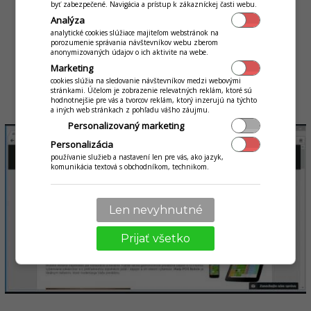
byť zabezpečené. Navigácia a prístup k zákazníckej časti webu.
Ako postupovať
pri aktualizácii
Analýza
analytické cookies slúžiace majiteľom webstránok na
Stiahnuť si inštaláciu tlačidlom Stiahnuť vyššie
porozumenie správania návštevníkov webu zberom
anonymizovaných údajov o ich aktivite na webe.
Spustiť inštaláciu na PC a postupovať ďalej podľa inštrukcií
Marketing
Spustiť aplikáciu, ktorá spraví dodatočné zmeny, ako
cookies slúžia na sledovanie návštevníkov medzi webovými
aktualizáciu receptúr ak je potreba či zmeny nastavení.
stránkami. Účelom je zobrazenie relevatných reklám, ktoré sú
hodnotnejšie pre vás a tvorcov reklám, ktorý inzerujú na týchto
a iných web stránkach z pohľadu vášho záujmu.
Personalizovaný marketing
Personalizácia
používanie služieb a nastavení len pre vás, ako jazyk,
komunikácia textová s obchodníkom, technikom.
Len nevyhnutné
Prijať všetko