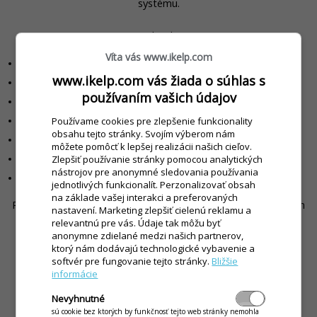
systému.
Technicky:
Víta vás www.ikelp.com
Windows 10 / 11
www.ikelp.com vás žiada o súhlas s
Pamäť 4 GB RAM
používaním vašich údajov
Pevný disk 5 GB voľného miesta
Používame cookies pre zlepšenie funkcionality
Monitor s rozlíšením min. 1280x1024
obsahu tejto stránky. Svojím výberom nám
SQL Native Client 2012
môžete pomôcť k lepšej realizácii našich cieľov.
Zlepšiť používanie stránky pomocou analytických
.NET Framework 4.7.2
nástrojov pre anonymné sledovania používania
SQL LocalDB 2017
/
SQL Express 2017
jednotlivých funkcionalít. Perzonalizovať obsah
na základe vašej interakci a preferovaných
Pre využitie elektronického výdaja stravy s jedným terminálom
nastavení. Marketing zlepšiť cielenú reklamu a
je potrebný jeden sériový port, alebo USB port.
relevantnú pre vás. Údaje tak môžu byť
anonymne zdielané medzi našich partnerov,
ktorý nám dodávajú technologické vybavenie a
Ak chcete využívať webové rozhranie pre stravníkov je
softvér pre fungovanie tejto stránky.
Bližšie
potrebné, aby počítač mal pripojenie na internet.
informácie
Nevyhnutné
sú cookie bez ktorých by funkčnosť tejto web stránky nemohla