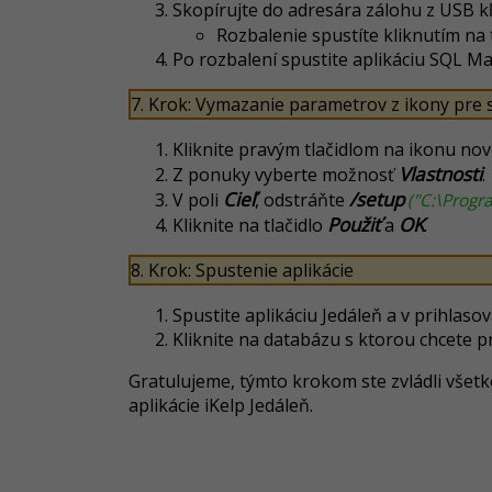
Skopírujte do adresára zálohu z USB k
Rozbalenie spustíte kliknutím na 
Po rozbalení spustite aplikáciu SQL 
7. Krok: Vymazanie parametrov z ikony pre 
Kliknite pravým tlačidlom na ikonu nove
Vlastnosti
Z ponuky vyberte možnosť
.
Cieľ
/setup
V poli
, odstráňte
("C:\Progr
Použiť
OK
Kliknite na tlačidlo
a
.
8. Krok: Spustenie aplikácie
Spustite aplikáciu Jedáleň a v prihla
Kliknite na databázu s ktorou chcete pr
Gratulujeme, týmto krokom ste zvládli všetk
aplikácie iKelp Jedáleň.