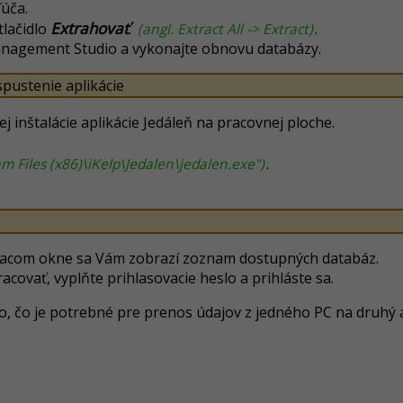
ľúča.
Extrahovať
tlačidlo
.
(angl. Extract All -> Extract)
.
Management Studio a vykonajte obnovu databázy.
spustenie aplikácie
j inštalácie aplikácie Jedáleň na pracovnej ploche.
am Files (x86)\iKelp\Jedalen\jedalen.exe")
.
sovacom okne sa Vám zobrazí zoznam dostupných databáz.
acovať, vyplňte prihlasovacie heslo a prihláste sa.
o, čo je potrebné pre prenos údajov z jedného PC na druhý 