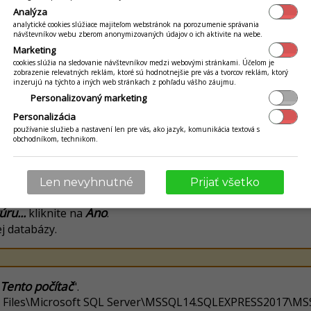
Analýza
SQL Server.
:
analytické cookies slúžiace majiteľom webstránok na porozumenie správania
návštevníkov webu zberom anonymizovaných údajov o ich aktivite na webe.
SQL Server Native Client xx.x
iu doinštalovaného
(za xx.x do
Marketing
provider
:
cookies slúžia na sledovanie návštevníkov medzi webovými stránkami. Účelom je
a databázový server (V prípade, že sa inštaloval plnohodnot
zobrazenie relevatných reklám, ktoré sú hodnotnejšie pre vás a tvorcov reklám, ktorý
inzerujú na týchto a iných web stránkach z pohľadu vášho záujmu.
nštancie.)
Personalizovaný marketing
pade inštalácie lokálneho DB servera, vyberte v časti Data 
Personalizácia
tavia hodnoty spojenia na DB Server, ktoré je následne potr
používanie služieb a nastavení len pre vás, ako jazyk, komunikácia textová s
obchodníkom, technikom.
nastavili pri inštalácia SQL Servera pre prístup do manažmen
ateľ je "sa" a heslo "Msde2000".)
Len nevyhnutné
Prijať všetko
ru...
Áno
kliknite na
.
j databázy.
Tento počítač
".
m Files\Microsoft SQL Server\MSSQL14.SQLEXPRESS2017\MS