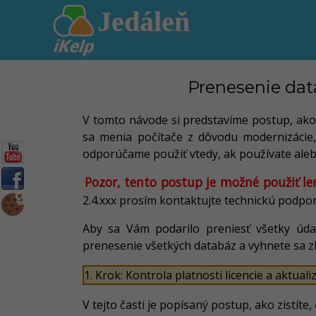
Jedáleň
Prenesenie data
V tomto návode si predstavíme postup, ako p
sa menia počítače z dôvodu modernizácie
odporúčame použiť vtedy, ak používate alebo
Pozor, tento postup je možné použiť len
2.4.xxx prosím kontaktujte technickú podporu
Aby sa Vám podarilo preniesť všetky úd
prenesenie všetkých databáz a vyhnete sa
1. Krok: Kontrola platnosti licencie a aktua
V tejto časti je popísaný postup, ako zistít