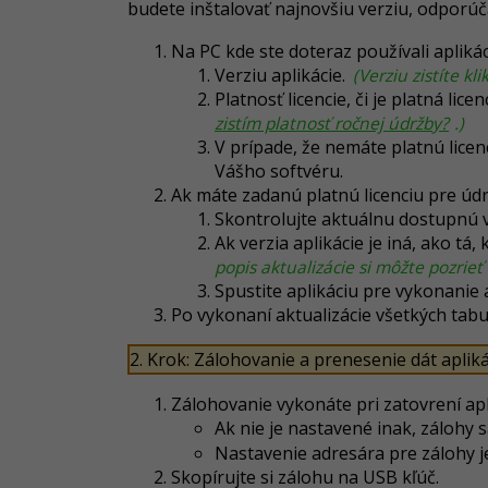
budete inštalovať najnovšiu verziu, odporú
Na PC kde ste doteraz používali aplikác
Verziu aplikácie.
(Verziu zistíte kl
Platnosť licencie, či je platná lice
zistím platnosť ročnej údržby?
.)
V prípade, že nemáte platnú licen
Vášho softvéru.
Ak máte zadanú platnú licenciu pre úd
Skontrolujte aktuálnu dostupnú v
Ak verzia aplikácie je iná, ako t
popis aktualizácie si môžte pozrie
Spustite aplikáciu pre vykonanie 
Po vykonaní aktualizácie všetkých tabul
2. Krok: Zálohovanie a prenesenie dát aplik
Zálohovanie vykonáte pri zatovrení apl
Ak nie je nastavené inak, zálohy
Nastavenie adresára pre zálohy j
Skopírujte si zálohu na USB kľúč.