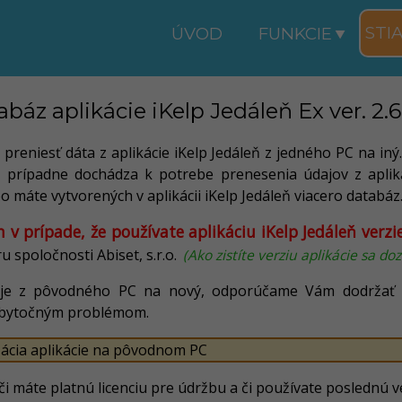
STI
ÚVOD
FUNKCIE
báz aplikácie iKelp Jedáleň Ex ver. 2.
reniesť dáta z aplikácie iKelp Jedáleň z jedného PC na iný. 
, prípadne dochádza k potrebe prenesenia údajov z apli
 máte vytvorených v aplikácii iKelp Jedáleň viacero databáz
 v prípade, že používate aplikáciu iKelp Jedáleň verzie
 spoločnosti Abiset, s.r.o.
(Ako zistíte verziu aplikácie sa do
aje z pôvodného PC na nový, odporúčame Vám dodržať 
 zbytočným problémom.
lizácia aplikácie na pôvodnom PC
e, či máte platnú licenciu pre údržbu a či používate poslednú