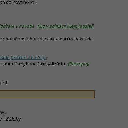
áta do nového PC.
 dočítate v návode
Ako v aplikácii iKelp Jedáleň
spoločnosti Abiset, s.r.o. alebo dodávateľa
iKelp Jedáleň 2.6.x SQL
.
stiahnuť a vykonať aktualizáciu.
(Podropný
riť.
hy.
 - Zálohy
.