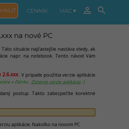


AHNUŤ
CENNÍK
VIAC
6.xxx na nové PC
Táto situácie najčastejšie nastáva vtedy, ak
kácie napr. na notebook. Tento návod Vám
.
 2.6.xxx
. V prípade použitia verzie aplikácie
zviete v článku
Zistenie verzie aplikácie
.)
daný postup. Takto zabezpečíte korektné
 verziu aplikácie. Nakoľko na novom PC