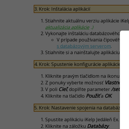
3. Krok: Inštalácia aplikácií
Stiahnite aktuálnu verziu aplikácie iKel
aktualizácia aplikácie
.)
Vykonajte inštaláciu databázového se
V prípade používania čipového s
s databázovým serverom
.
Stiahnite si a nainštalujte aplikáciu
4. Krok: Spustenie konfigurácie aplikácie p
Kliknite pravým tlačidlom na ikonu nove
Vlastnosti
Z ponuky vyberte možnosť
.
Cieľ
/setup
V poli
, doplňte parameter
Použiť
OK
Kliknite na tlačidlo
a
.
5. Krok: Nastavenie spojenia na databázový
Spustite aplikáciu iKelp Jedáleň Ex.
Databázy
Kliknite na záložku
.