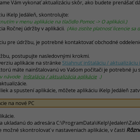
čame Vám vykonať aktualizáciu skôr, ako budete prenášať d
iu iKelp Jedáleň, skontrolujte:
iknutím v menu aplikácie na tlačidlo Pomoc -> O aplikácii.)
ncia Ročnej údržby v aplikácii.
(Ako zistíte platnosť licencie sa
ciu pre údržbu, je potrebné kontaktovať obchodné oddelenie 
ržbu, postupujte nasledovnými krokmi.
erziu aplikácie na stránke
Stiahnuť inštaláciu / aktualizáciu 
á, ktorú máte nainštalovanú vo Vašom počítači je potrebné ju 
ť v návode
Inštalácia / aktualizácia aplikácie
.)
aktualizácie.
iek a spustení aplikácie, môžete aplikáciu iKelp Jedáleň zatvo
ácie na nové PC
ikácie.
 sa ukladanú do adresára
C:\ProgramData\iKelp\Jedalen\Zalo
Rôzne
e možné skontrolovať v nastaveniach aplikácie, v časti