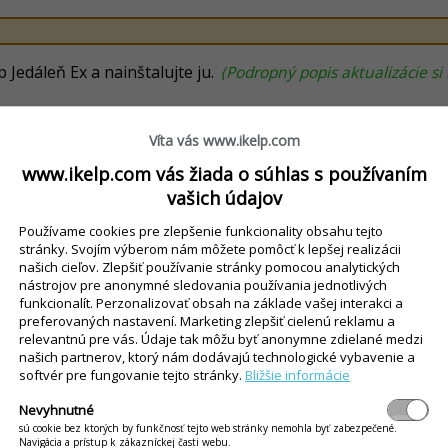
p Jedáleň Ex a nainštalujte ju.
(Podropný popis aktualizácie s
rvera podľa návodu
Inštalácia aplikácie iKelp Jedáleň SQL s 
ystému je potrebné nainštalovať databázový server podľa p
Víta vás www.ikelp.com
www.ikelp.com vás žiada o súhlas s používaním
 SQL Management Studio pre správu databáz
TU
.
vašich údajov
re napojenie na databázový server
Používame cookies pre zlepšenie funkcionality obsahu tejto
stránky. Svojím výberom nám môžete pomôcť k lepšej realizácii
j inštalácie aplikácie Jedáleň Ex na pracovnej ploche.
našich cieľov. Zlepšiť používanie stránky pomocou analytických
nástrojov pre anonymné sledovania používania jednotlivých
funkcionalít. Perzonalizovať obsah na základe vašej interakci a
("C:\Program Files (x86)\iKelp\Jedalen\jedalen.exe" /setup)
.
preferovaných nastavení. Marketing zlepšiť cielenú reklamu a
relevantnú pre vás. Údaje tak môžu byť anonymne zdielané medzi
našich partnerov, ktorý nám dodávajú technologické vybavenie a
 server
softvér pre fungovanie tejto stránky.
Bližšie informácie
Nevyhnutné
sú cookie bez ktorých by funkčnosť tejto web stránky nemohla byť zabezpečené.
Navigácia a prístup k zákazníckej časti webu.