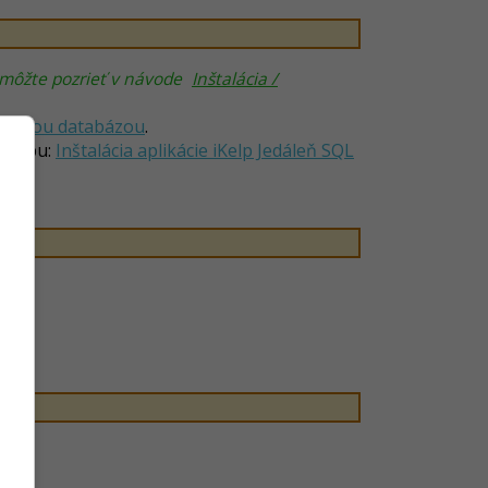
i môžte pozrieť v návode
Inštalácia /
lokálnou databázou
.
ostupu:
Inštalácia aplikácie iKelp Jedáleň SQL