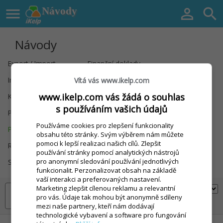

Návody


Návody
Export / Import
Finanční doklady
Instalace zařízení
Inventury
Vítá vás www.ikelp.com
www.ikelp.com vás žádá o souhlas
Kontakty
Nastavení
s používáním vašich údajů
Prodej (dotyk.)
Prodej (kl.+myš)
Používáme cookies pro zlepšení funkcionality
Prodejní položky
Receptury / Výroba
obsahu této stránky. Svým výběrem nám můžete
pomoci k lepší realizaci našich cílů. Zlepšit
Registrace
Sklad
používání stránky pomocí analytických nástrojů
pro anonymní sledování používání jednotlivých
Slevy a Kredit
Statistiky / Rozbory
funkcionalit. Perzonalizovat obsah na základě
vaší interakci a preferovaných nastavení.
Marketing zlepšit cílenou reklamu a relevantní
pro vás. Údaje tak mohou být anonymně sdíleny
mezi naše partnery, kteří nám dodávají
technologické vybavení a software pro fungování