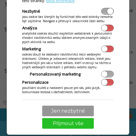
této stránky.
Bližší informace
Typy skladových karet a jejich význam v aplikaci
V tomto návodu jsou popsány jednotlivé typy skladových karet, které
Nezbytné
je možné v aplikaci iKelp Pokladna vytvořit.
Víc...
jsou cookie bez kterých by funkčnost této web stránky nemohla
být zajištěna. Navigace a přístup k zákaznické části webu.
Analýza
Skladové karty - seznam
analytické cookies sloužící majitelům webstránek k porozumění
Seznam skladových karet slouží na evidování a správu skladových
chování návštěvníků webu sběrem anonymizovaných údajů o
karet. Okno Skladové karty zobrazíte kliknutím na Sklad v hlavním
jejich aktivitě na webu.
menu aplikace a následně kliknutím na Karty nebo kliknutím na
Marketing
tlačítko s písmenem K na nástrojové liště. Seznam skladových karet v
cookies slouží ke sledování návštěvníků mezi webovými
aplikaci iKelp Pokladna Toto okno je rozděleno...
Víc...
stránkami. Účelem je zobrazení relevatních reklam, které jsou
hodnotnější pro vás a tvůrce reklam, kteří inzerují na těchto a
jiných webových stránkách z pohledu vašeho zájmu.
Skladová karta - představení
Personalizovaný marketing
V tomto návodu je popsán formulář skladové karty, popsány
Personalizace
jednotlivé záložky a možnosti, které je možné na kartě vyplnit a na co
slouží.
Víc...
používání služeb a nastavení pouze pro vás, jako jazyk,
komunikace textová s obchodníkem, technikem.
15
30
50
100
200
Jen nezbytné
Přijmout vše
EET
NÁVODY