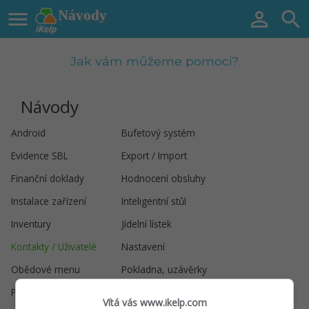

Návody


Jak vám můžeme pomoci?
Návody
Android
Bufetový systém
Evidence SBL
Export / Import
Finanční doklady
Hodnocení obsluhy
Instalace zařízení
Inteligentní stůl
Inventury
Jídelní lístek
Kontakty / Uživatelé
Nastavení
Obědové menu
Pokladna, uzávěrky
Prodej
Prodejní položky
Vítá vás www.ikelp.com