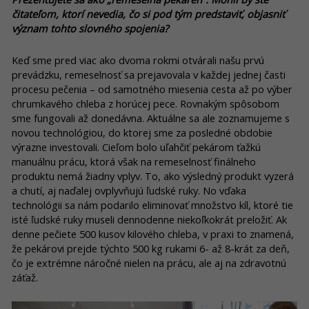
čitateľom, ktorí nevedia, čo si pod tým predstaviť, objasniť
význam tohto slovného spojenia?
Keď sme pred viac ako dvoma rokmi otvárali našu prvú
prevádzku, remeselnosť sa prejavovala v každej jednej časti
procesu pečenia – od samotného miesenia cesta až po výber
chrumkavého chleba z horúcej pece. Rovnakým spôsobom
sme fungovali až donedávna. Aktuálne sa ale zoznamujeme s
novou technológiou, do ktorej sme za posledné obdobie
výrazne investovali. Cieľom bolo uľahčiť pekárom ťažkú
manuálnu prácu, ktorá však na remeselnosť finálneho
produktu nemá žiadny vplyv. To, ako výsledný produkt vyzerá
a chutí, aj naďalej ovplyvňujú ľudské ruky. No vďaka
technológii sa nám podarilo eliminovať množstvo kíl, ktoré tie
isté ľudské ruky museli dennodenne niekoľkokrát preložiť. Ak
denne pečiete 500 kusov kilového chleba, v praxi to znamená,
že pekárovi prejde týchto 500 kg rukami 6- až 8-krát za deň,
čo je extrémne náročné nielen na prácu, ale aj na zdravotnú
záťaž.