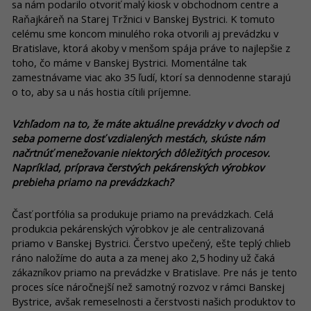
sa nám podarilo otvoriť malý kiosk v obchodnom centre a
Raňajkáreň na Starej Tržnici v Banskej Bystrici. K tomuto
celému sme koncom minulého roka otvorili aj prevádzku v
Bratislave, ktorá akoby v menšom spája práve to najlepšie z
toho, čo máme v Banskej Bystrici. Momentálne tak
zamestnávame viac ako 35 ľudí, ktorí sa dennodenne starajú
o to, aby sa u nás hostia cítili príjemne.
Vzhľadom na to, že máte aktuálne prevádzky v dvoch od
seba pomerne dosť vzdialených mestách, skúste nám
načrtnúť menežovanie niektorých dôležitých procesov.
Napríklad, príprava čerstvých pekárenských výrobkov
prebieha priamo na prevádzkach?
Časť portfólia sa produkuje priamo na prevádzkach. Celá
produkcia pekárenských výrobkov je ale centralizovaná
priamo v Banskej Bystrici. Čerstvo upečený, ešte teplý chlieb
ráno naložíme do auta a za menej ako 2,5 hodiny už čaká
zákazníkov priamo na prevádzke v Bratislave. Pre nás je tento
proces síce náročnejší než samotný rozvoz v rámci Banskej
Bystrice, avšak remeselnosti a čerstvosti našich produktov to