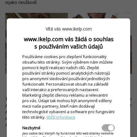
nijako neuškodí.
Vítá vás www.ikelp.com
www.ikelp.com vás žádá o souhlas
s používáním vašich údajů
Používáme cookies pro zlepšení funkcionality
obsahu této stránky. Svým výběrem nám můžete
pomoci k lepší realizaci našich cílů. Zlepšit
používání stránky pomocí analytických nástrojů
pro anonymní sledování používání jednotlivých
Poctivé pečivo z dielne Chlieb a láska.
funkcionalit. Perzonalizovat obsah na základě
Zdroj: instagram.com/chliebalaska/
vaší interakci a preferovaných nastavení.
Marketing zlepšit cílenou reklamu a relevantní
V nadväznosti na spomínané produkty z vašej ponuky, čo by
pro vás. Údaje tak mohou být anonymně sdíleny
ste vypichli ako najhlavnejšie dôvody, prečo by mal zákazník
mezi naše partnery, kteří nám dodávají
navštíviť jednu z vašich prevádzok? Budú dôvodmi práve
technologické vybavení a software pro fungování
této stránky.
Bližší informace
niektoré konkrétne produkty alebo napríklad raňajky, ktoré
sa na internete stretajú s veľmi pozitívnymi recenziami?
Nezbytné
jsou cookie bez kterých by funkčnost této web stránky nemohla