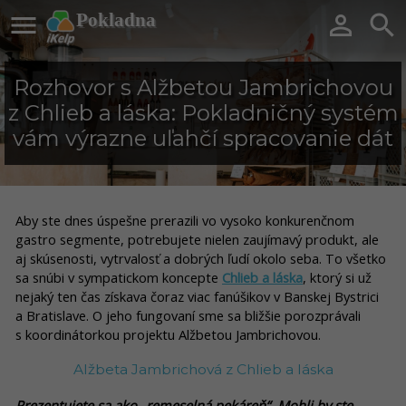

Pokladna


Rozhovor s Alžbetou Jambrichovou
z Chlieb a láska: Pokladničný systém
vám výrazne uľahčí spracovanie dát
Aby ste dnes úspešne prerazili vo vysoko konkurenčnom
gastro segmente, potrebujete nielen zaujímavý produkt, ale
aj skúsenosti, vytrvalosť a dobrých ľudí okolo seba. To všetko
sa snúbi v sympatickom koncepte
Chlieb a láska
, ktorý si už
nejaký ten čas získava čoraz viac fanúšikov v Banskej Bystrici
a Bratislave. O jeho fungovaní sme sa bližšie porozprávali
s koordinátorkou projektu Alžbetou Jambrichovou.
Alžbeta Jambrichová z Chlieb a láska
Prezentujete sa ako „remeselná pekáreň“. Mohli by ste