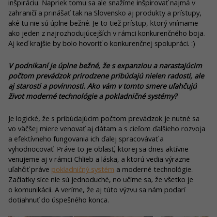
inšpiráciu. Napriek tomu sa ale snažíme inšpirovať najmä v
zahraničí a prinášať tak na Slovensko aj produkty a prístupy,
aké tu nie sú úplne bežné. Je to tiež prístup, ktorý vnímame
ako jeden z najrozhodujúcejších v rámci konkurenčného boja.
Aj keď krajšie by bolo hovoriť o konkurenčnej spolupráci. :)
V podnikaní je úplne bežné, že s expanziou a narastajúcim
počtom prevádzok prirodzene pribúdajú nielen radosti, ale
aj starosti a povinnosti. Ako vám v tomto smere uľahčujú
život moderné technológie a pokladničné systémy?
Je logické, že s pribúdajúcim počtom prevádzok je nutné sa
vo väčšej miere venovať aj dátam a s cieľom ďalšieho rozvoja
a efektívneho fungovania ich ďalej spracovávať a
vyhodnocovať. Práve to je oblasť, ktorej sa dnes aktívne
venujeme aj v rámci Chlieb a láska, a ktorú vedia výrazne
uľahčiť práve
pokladničný systém
a moderné technológie.
Začiatky síce nie sú jednoduché, no učíme sa, že všetko je
o komunikácii. A veríme, že aj túto výzvu sa nám podarí
dotiahnuť do úspešného konca.