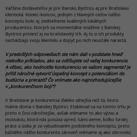
Väčšina dodávateľov je pre Banskú Bystricu aj pre Bratislavu
identická. Koniec-koncov, jedným z hlavných cieľov nášho
konceptu bolo aj zviditeľnenie kvalitných lokálnych
producentov, ktorých sa momentálne snažíme z Banskej
Bystrice priniesť aj na bratislavský trh. Aj tu si ich produkty
nachádzajú svoju klientelu a dopyt po nich neustále narastá.
V predošlých odpovediach ste nám dali v podstate hneď
niekoľko príkladov, ako sa odlišujete od vašej konkurencie.
A vôbec, ako hodnotíte konkurenciu vo vašom segmente? Je
príliš náročné vytvoriť úspešný koncept s potenciálom do
budúcna a preraziť? Čo vnímate ako najrozhodujúcejšie
v „konkurenčnom boji“?
V Bratislave je konkurencia ďaleko silnejšia než tá, ktorú
máme doma v Banskej Bystrici. Etablovať sa na tomto trhu je
preto o čosi náročnejšie, avšak vnímame to ako výzvu a
motiváciu, ktorá nás posúva vpred. Sami vieme, koľko tvrdej
práce a úsilia je za vybudovaním podobného konceptu, preto
každého nášho konkurenta zároveň vnímame aj ako obrovskú