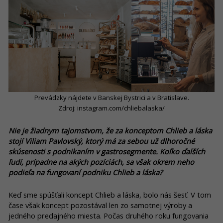
Prevádzky nájdete v Banskej Bystrici a v Bratislave.
Zdroj: instagram.com/chliebalaska/
Nie je žiadnym tajomstvom, že za konceptom Chlieb a láska
stojí Viliam Pavlovský, ktorý má za sebou už dlhoročné
skúsenosti s podnikaním v gastrosegmente. Koľko ďalších
ľudí, prípadne na akých pozíciách, sa však okrem neho
podieľa na fungovaní podniku Chlieb a láska?
Keď sme spúšťali koncept Chlieb a láska, bolo nás šesť. V tom
čase však koncept pozostával len zo samotnej výroby a
jedného predajného miesta. Počas druhého roku fungovania