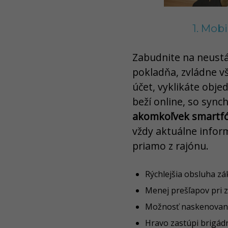
1. Mob
Zabudnite na neustá
pokladňa, zvládne v
účet, vyklikáte obj
beží online, so sync
akomkoľvek smartf
vždy aktuálne infor
priamo z rajónu.
Rýchlejšia obsluha z
Menej prešľapov pri 
Možnosť naskenovani
Hravo zastúpi brigádn