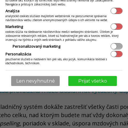
ťou sú hasiace prístroje a ich pravidelná kontrola
sú cookie bez ktorých by funkčnosť tejto web stránky nemohla byť zabezpečené.
Navigácia a prístup k zákazníckej časti webu.
adka. Ak si neviete rady, požiadajte o pomoc spol
Analýza
analytické cookies slúžiace majiteľom webstránok na porozumenie správania
vanie dokumentácie.
návštevníkov webu zberom anonymizovaných údajov o ich aktivite na webe.
Marketing
cookies slúžia na sledovanie návštevníkov medzi webovými stránkami. Účelom je
zobrazenie relevatných reklám, ktoré sú hodnotnejšie pre vás a tvorcov reklám, ktorý
ložením živnosti alebo s.r.o. získate IČO. Povinno
inzerujú na týchto a iných web stránkach z pohľadu vášho záujmu.
 mať podporu e-komunikácie s daňovým úradom ce
Personalizovaný marketing
ri predaji alkoholu treba požiadať colný úrad o 
Personalizácia
používanie služieb a nastavení len pre vás, ako jazyk, komunikácia textová s
enia liehu.
obchodníkom, technikom.
Len nevyhnutné
Prijať všetko
vaša prevádzka môže dosiahnuť vytúžený ús
adničný systém dokáže zastrešiť všetky časti pod
eho celku, nad ktorým budete mať vždy dokonalý 
pselling
, poriadok v sklade, úspora mzdových ná