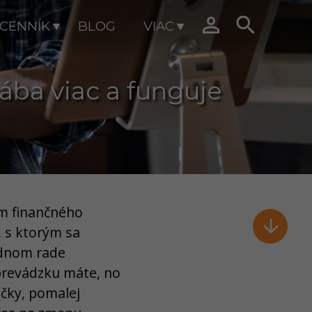


CENNÍK
BLOG
VIAC
ába viac a funguje
em finančného

, s ktorým sa
lednom rade
 prevádzku máte, no
ičky, pomalej