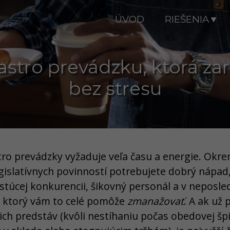
ÚVOD
RIEŠENIA
stro prevádzku, ktorá zar
bez stresu
tro prevádzky vyžaduje veľa času a energie. Okr
egislatívnych povinností potrebujete dobrý nápad
astúcej konkurencii, šikovný personál a v nepos
, ktorý vám to celé pomôže
zmanažovať
. A ak už
ch predstáv (kvôli nestíhaniu počas obedovej šp