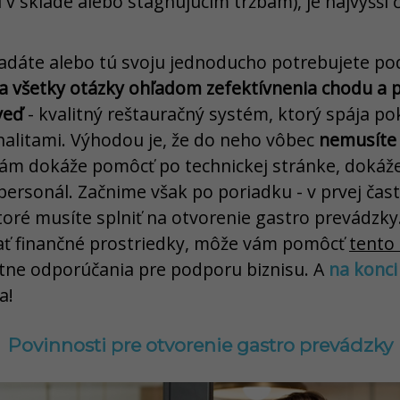
v sklade alebo stagnujúcim tržbám), je najvyšší
ladáte alebo tú svoju jednoducho potrebujete p
a všetky otázky ohľadom zefektívnenia chodu a 
veď
- kvalitný reštauračný systém, ktorý spája po
nalitami. Výhodou je, že do neho vôbec
nemusíte 
vám dokáže pomôcť po technickej stránke, dokáže
personál. Začnime však po poriadku - v prvej čas
ktoré musíte splniť na otvorenie gastro prevádzky
nať finančné prostriedky, môže vám pomôcť
tento
tne odporúčania pre podporu biznisu. A
na konci
a!
Povinnosti pre otvorenie gastro prevádzky