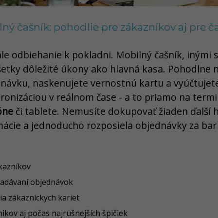
ilný čašník: pohodlie pre zákazníkov aj pre č
le odbiehanie k pokladni. Mobilný čašník, inými
šetky dôležité úkony ako hlavná kasa. Pohodlne 
ednávku, naskenujete vernostnú kartu a vyúčtujet
hronizáciou v reálnom čase - a to priamo na termi
óne
či tablete. Nemusíte dokupovať žiaden ďalší 
mácie a jednoducho rozposiela objednávky za bar
ákazníkov
zadávaní objednávok
a zákazníckych kariet
ikov aj počas najrušnejších špičiek