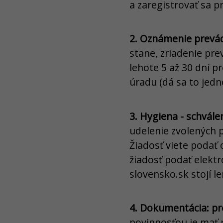
a zaregistrovať sa p
2. Oznámenie prevá
stane, zriadenie pr
lehote 5 až 30 dní 
úradu (dá sa to jedn
3. Hygiena - schvále
udelenie zvolených 
Žiadosť viete podať
žiadosť podať elektr
slovensko.sk stojí le
4. Dokumentácia: pr
povinnosťou je mať 