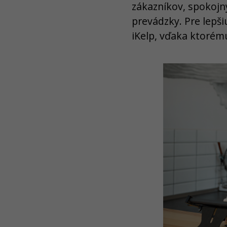
zákazníkov, spokojný
prevádzky. Pre lepš
iKelp, vďaka ktorém