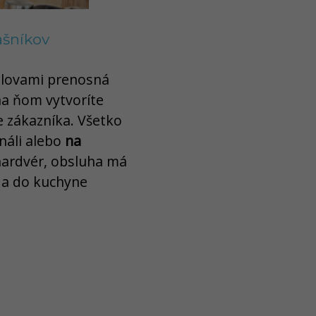
ašníkov
 slovami prenosná
na ňom vytvoríte
e zákazníka. Všetko
náli alebo
na
hardvér, obsluha má
 a do kuchyne