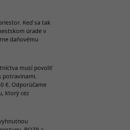
riestor. Keď sa tak
 mestskom úrade v
karne daňovému
níctva musí povoliť
s potravinami.
 50 €. Odporúčame
, ktorý cez
vyhnutnou
 postupy, BOZP a