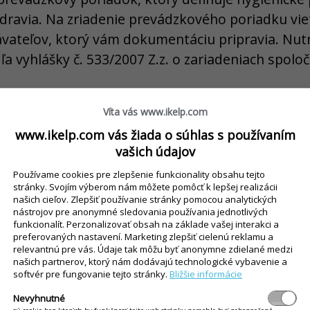
dravia. Na zriadenie prevádzkového poriadku viet
ávateľov, ktorý vám dokumentáciu pripravia. Nu
ľa vyhlášky č. 533/2007 Z.z. o zariadeniach spolo
sonál:
Všetci zamestnanci manipulujúci s potrav
Víta vás www.ikelp.com
 absolvovať školenie o hygiene, tzv. hygienické
www.ikelp.com vás žiada o súhlas s používaním
dbornými vedomosťami, napr. výučným listom. V
vašich údajov
 BOZP a protipožiarnej ochrany. Nezabudnite ti
Používame cookies pre zlepšenie funkcionality obsahu tejto
nej a sociálnej poisťovne ešte pred začiatkom výk
stránky. Svojím výberom nám môžete pomôcť k lepšej realizácii
našich cieľov. Zlepšiť používanie stránky pomocou analytických
po ruke rozpis ich zmien.
nástrojov pre anonymné sledovania používania jednotlivých
funkcionalít. Perzonalizovať obsah na základe vašej interakci a
preferovaných nastavení. Marketing zlepšiť cielenú reklamu a
relevantnú pre vás. Údaje tak môžu byť anonymne zdielané medzi
estory a vybavenie:
Priestory musia spĺňať hygie
našich partnerov, ktorý nám dodávajú technologické vybavenie a
príslušné odvádzanie odpadu a zdroje pitnej vody
softvér pre fungovanie tejto stránky.
Bližšie informácie
 musia prejsť revíziou, meradlá musia byť kalib
Nevyhnutné