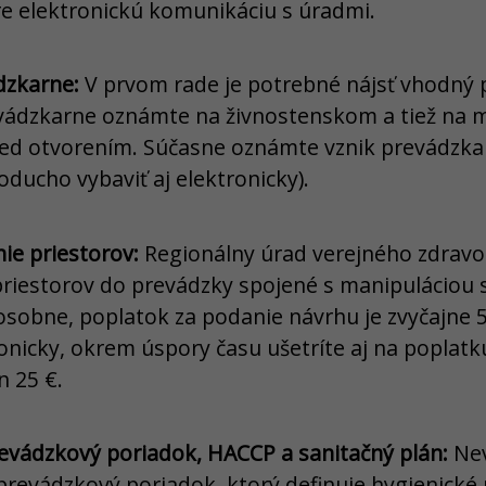
re elektronickú komunikáciu s úradmi.
dzkarne:
V prvom rade je potrebné nájsť vhodný p
evádzkarne oznámte na živnostenskom a tiež na
pred otvorením. Súčasne oznámte vznik prevádz
oducho vybaviť aj elektronicky).
nie priestorov:
Regionálny úrad verejného zdravot
priestorov do prevádzky spojené s manipuláciou 
 osobne, poplatok za podanie návrhu je zvyčajne
onicky, okrem úspory času ušetríte aj na poplatku
n 25 €.
evádzkový poriadok, HACCP a sanitačný plán:
Ne
prevádzkový poriadok, ktorý definuje hygienické