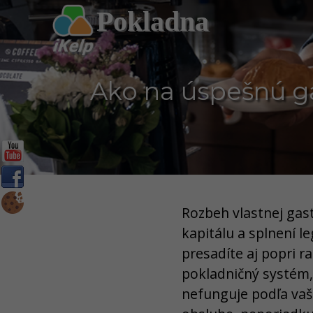
Pokladna
Ako na úspešnú ga
Rozbeh vlastnej gas
kapitálu a splnení l
presadíte aj popri r
pokladničný systém
nefunguje podľa vaši