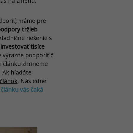
 čas na zmenu.
odporiť, máme pre
podpory tržieb
kladničné riešenie s
investovať tisíce
 výrazne podporiť či
ti článku zhrnieme
. Ak hľadáte
 článok
. Následne
 článku vás čaká