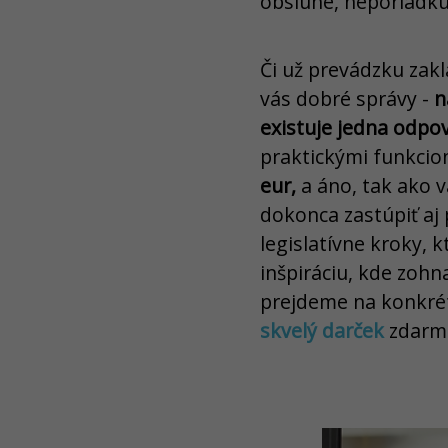
obsluhe, neporiadku 
Či už prevádzku zak
vás dobré správy -
n
existuje jedna odpo
praktickými funkcio
eur,
a áno, tak ako 
dokonca zastúpiť aj 
legislatívne kroky, 
inšpiráciu, kde zoh
prejdeme na konkré
skvelý darček
zdarm