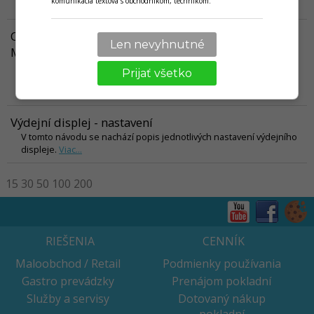
komunikácia textová s obchodníkom, technikom.
Viac...
Objednej a vyzvedni nebo Take Away v iKelp POS
Len nevyhnutné
Mobile
V tomto návode nájdete informáciu o tom, ako viete uľahčiť online
Prijať všetko
objednávanie pre zákazníka s rýchlim vyzdvihnutím na prevádzke.
Viac...
Výdejní displej - nastavení
V tomto návodu se nachází popis jednotlivých nastavení výdejního
displeje.
Viac...
15
30
50
100
200
RIEŠENIA
CENNÍK
Maloobchod / Retail
Podmienky používania
Gastro prevádzky
Prenájom pokladní
Služby a servisy
Dotovaný nákup