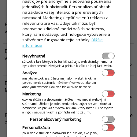
výdejního systému pomocí pagerů v aplikaci iKelp POS Mobile.
nástrojov pre anonymné sledovania používania
Dočtete se, kdy je vhodné takový systém využívat, jak na to, jak
jednotlivých funkcionalít. Perzonalizovať obsah
systém správně nastavit a používat.
Viac...
na základe vašej interakci a preferovaných
nastavení. Marketing zlepšiť cielenú reklamu a
relevantnú pre vás. Údaje tak môžu byť
Bufet s výdejním okénkem v iKelp POS Mobile -
anonymne zdielané medzi našich partnerov,
výdejní lístek
ktorý nám dodávajú technologické vybavenie a
Návod popisuje jak nastavit tisk objednávkového lístku
Viac...
softvér pre fungovanie tejto stránky.
Bližšie
informácie
Bufet s výdejním okénkem v iKelp POS Mobile -
Nevyhnutné
výdejní displej
sú cookie bez ktorých by funkčnosť tejto web stránky nemohla
V tomto návodu naleznete postup nastavení výdejního displeje pro
byť zabezpečené. Navigácia a prístup k zákazníckej časti webu.
vyřizování objednávek.
Viac...
Analýza
analytické cookies slúžiace majiteľom webstránok na
Bufetový systém s online objednáváním v iKelp POS
porozumenie správania návštevníkov webu zberom
anonymizovaných údajov o ich aktivite na webe.
Mobile
Marketing
V tomto návodu jsou popsány možnosti využití bufetového systému
cookies slúžia na sledovanie návštevníkov medzi webovými
v aplikaci iKelp POS Mobile.
Viac...
stránkami. Účelom je zobrazenie relevatných reklám, ktoré sú
hodnotnejšie pre vás a tvorcov reklám, ktorý inzerujú na týchto
a iných web stránkach z pohľadu vášho záujmu.
Bufet s výdejním okénkem v iKelp POS Mobile - online
Personalizovaný marketing
objednávky
Personalizácia
V tomto článku najdete postup, jakým je možné využít aplikaci iKelp
používanie služieb a nastavení len pre vás, ako jazyk,
POS Mobile také v případě bufetu např. na pláži nebo koupališti.