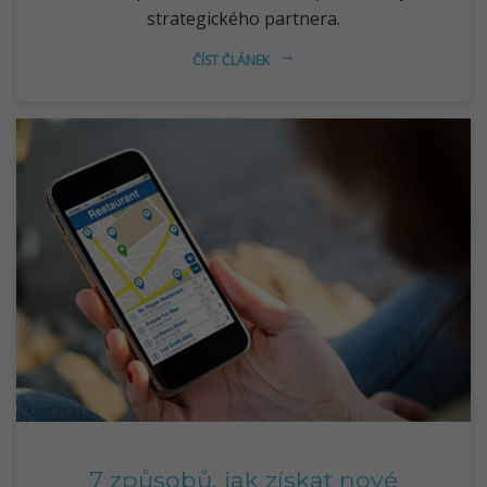
strategického partnera.
ČÍST ČLÁNEK
arrow_right_alt
7 způsobů, jak získat nové