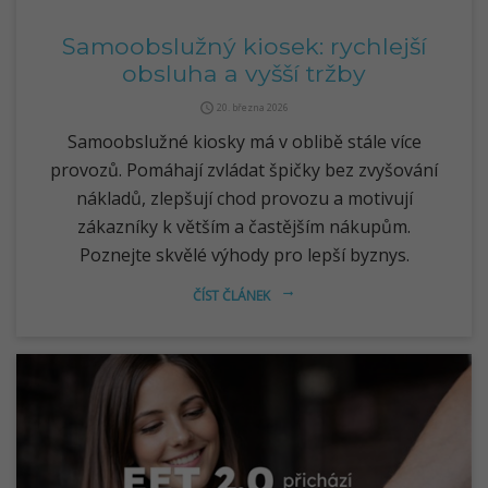
Samoobslužný kiosek: rychlejší
obsluha a vyšší tržby
query_builder
20. března 2026
Samoobslužné kiosky má v oblibě stále více
provozů. Pomáhají zvládat špičky bez zvyšování
nákladů, zlepšují chod provozu a motivují
zákazníky k větším a častějším nákupům.
Poznejte skvělé výhody pro lepší byznys.
ČÍST ČLÁNEK
arrow_right_alt