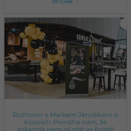
ČÍST ČLÁNEK
arrow_right_alt
Rozhovor s Markem Jánošíkem o
kioscích: Pomáhá nám, že
zákazník nemusí stát ve frontě