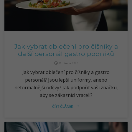
Jak vybrat oblečení pro číšníky a
další personál gastro podniků
query_builder
26. března 2025
Jak vybrat oblečení pro číšníky a gastro
personál? Jsou lepší uniformy, anebo
neformálnější oděvy? Jak podpořit vaši značku,
aby se zákazníci vraceli?
ČÍST ČLÁNEK
arrow_right_alt