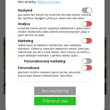
řadu výzev. Přinášíme užitečné rady, jak se na
této stránky.
Bližší informace
sezónu připravit a nenechat si ujít příležitost pro
Nezbytné
růst byznysu.
jsou cookie bez kterých by funkčnost této web stránky nemohla
být zajištěna. Navigace a přístup k zákaznické části webu.
Analýza
ČÍST ČLÁNEK
arrow_right_alt
analytické cookies sloužící majitelům webstránek k porozumění
chování návštěvníků webu sběrem anonymizovaných údajů o
jejich aktivitě na webu.
Marketing
cookies slouží ke sledování návštěvníků mezi webovými
stránkami. Účelem je zobrazení relevatních reklam, které jsou
hodnotnější pro vás a tvůrce reklam, kteří inzerují na těchto a
jiných webových stránkách z pohledu vašeho zájmu.
Personalizovaný marketing
Personalizace
používání služeb a nastavení pouze pro vás, jako jazyk,
komunikace textová s obchodníkem, technikem.
Jen nezbytné
Přijmout vše
Rozhovor s Petrem Kalinou: