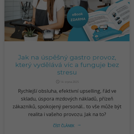
Jak na úspěšný gastro provoz,
který vydělává víc a funguje bez
stresu
query_builder
14. srpna 2025
Rychlejší obsluha, efektivní upselling, řád ve
skladu, úspora mzdových nákladů, přízeň
zákazníků, spokojený personál... to vše může být
realita i vašeho provozu. Jak na to?
ČÍST ČLÁNEK
arrow_right_alt