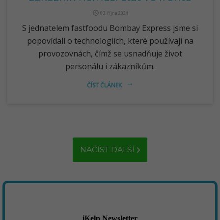
query_builder
03. října 2024
S jednatelem fastfoodu Bombay Express jsme si
popovídali o technologiích, které používají na
provozovnách, čímž se usnadňuje život
personálu i zákazníkům.
ČÍST ČLÁNEK
arrow_right_alt
NAČÍST DALŠÍ
iKelp Newsletter