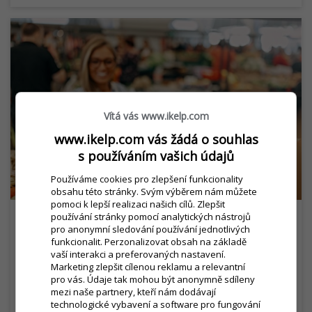
Vítá vás www.ikelp.com
www.ikelp.com vás žádá o souhlas
s používáním vašich údajů
Používáme cookies pro zlepšení funkcionality
obsahu této stránky. Svým výběrem nám můžete
pomoci k lepší realizaci našich cílů. Zlepšit
používání stránky pomocí analytických nástrojů
pro anonymní sledování používání jednotlivých
Jak se připravit na letní sezónu:
funkcionalit. Perzonalizovat obsah na základě
Mobilní řešení a další tipy
vaší interakci a preferovaných nastavení.
Marketing zlepšit cílenou reklamu a relevantní
query_builder
10. května 2025
pro vás. Údaje tak mohou být anonymně sdíleny
mezi naše partnery, kteří nám dodávají
Letní sezóna přináší skvělé příležitostí, jakož i
technologické vybavení a software pro fungování