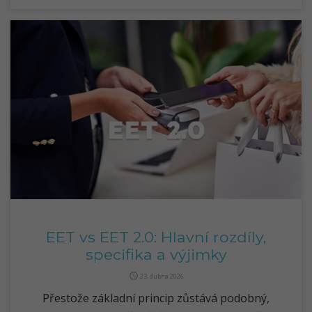
EET vs EET 2.0: Hlavní rozdíly,
specifika a výjimky
query_builder
23. dubna 2026
Přestože základní princip zůstává podobný,