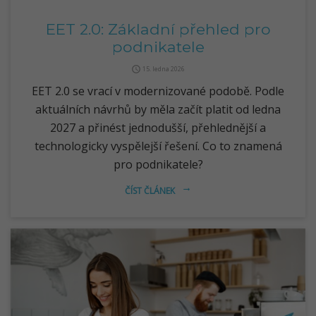
EET 2.0: Základní přehled pro
podnikatele
query_builder
15. ledna 2026
EET 2.0 se vrací v modernizované podobě. Podle
aktuálních návrhů by měla začít platit od ledna
2027 a přinést jednodušší, přehlednější a
technologicky vyspělejší řešení. Co to znamená
pro podnikatele?
ČÍST ČLÁNEK
arrow_right_alt