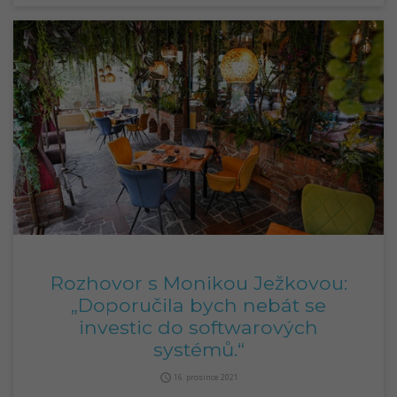
Rozhovor s Monikou Ježkovou:
„Doporučila bych nebát se
investic do softwarových
systémů.“
query_builder
16. prosince 2021