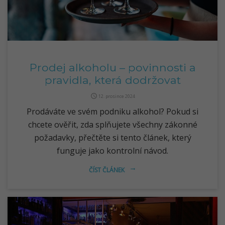
Prodej alkoholu – povinnosti a
pravidla, která dodržovat
query_builder
12. prosince 2024
Prodáváte ve svém podniku alkohol? Pokud si
chcete ověřit, zda splňujete všechny zákonné
požadavky, přečtěte si tento článek, který
funguje jako kontrolní návod.
ČÍST ČLÁNEK
arrow_right_alt