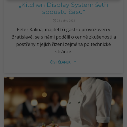
„Kitchen Display System šetří
spoustu času“
query_builder
03. dubna 2025
Peter Kalina, majitel tří gastro provozoven v
Bratislavě, se s námi podělil o cenné zkušenosti a
postřehy z jejich řízení zejména po technické
stránce.
ČÍST ČLÁNEK
arrow_right_alt