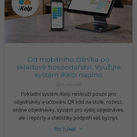
Od mobilního číšníka po
skladové hospodářství. Využijte
systém iKelp naplno
query_builder
03. května 2026
Pokladní systém iKelp neslouží pouze pro
objednávky a účtování. QR kód na stole, rozvoz,
online objednávky, systém pro výdej objednávek,
ale i reporty a statistiky podpoří váš byznys.
ČÍST ČLÁNEK
arrow_right_alt