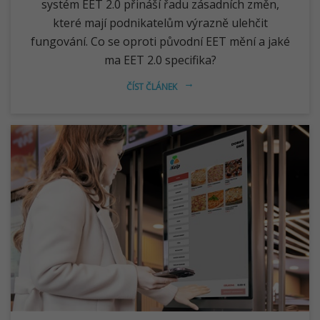
systém EET 2.0 přináší řadu zásadních změn,
které mají podnikatelům výrazně ulehčit
fungování. Co se oproti původní EET mění a jaké
ma EET 2.0 specifika?
ČÍST ČLÁNEK
arrow_right_alt