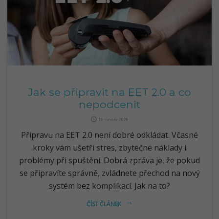
Jak se připravit na EET 2.0 a co
nepodcenit
query_builder
16. února 2026
Přípravu na EET 2.0 není dobré odkládat. Včasné
kroky vám ušetří stres, zbytečné náklady i
problémy při spuštění. Dobrá zpráva je, že pokud
se připravíte správně, zvládnete přechod na nový
systém bez komplikací. Jak na to?
ČÍST ČLÁNEK
arrow_right_alt