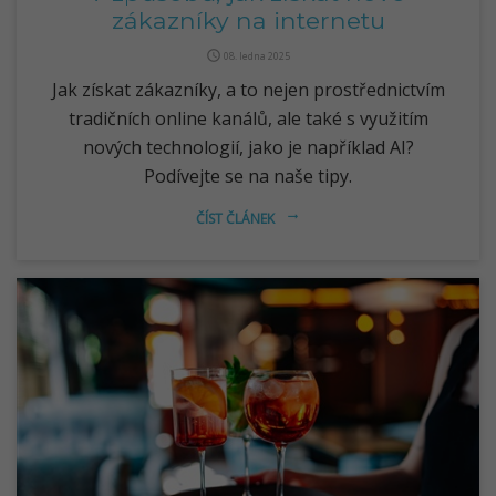
zákazníky na internetu
query_builder
08. ledna 2025
Jak získat zákazníky, a to nejen prostřednictvím
tradičních online kanálů, ale také s využitím
nových technologií, jako je například AI?
Podívejte se na naše tipy.
ČÍST ČLÁNEK
arrow_right_alt