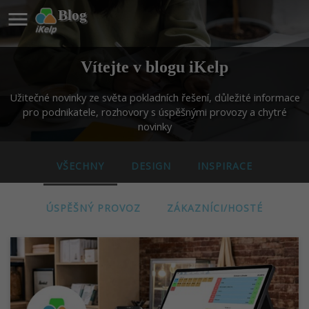

Blog
Vítejte v blogu iKelp
Užitečné novinky ze světa pokladních řešení, důležité informace
pro podnikatele, rozhovory s úspěšnými provozy a chytré
novinky
VŠECHNY
DESIGN
INSPIRACE
ÚSPĚŠNÝ PROVOZ
ZÁKAZNÍCI/HOSTÉ