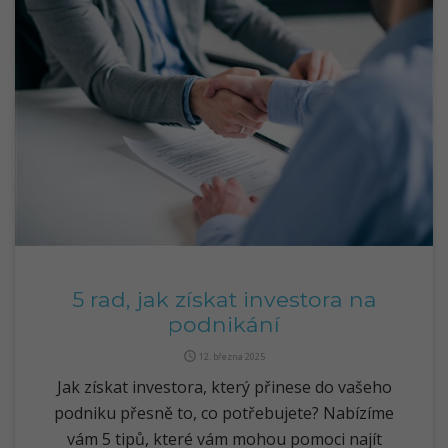
5 rad, jak získat investora na
podnikání
query_builder
12. března 2025
Jak získat investora, který přinese do vašeho
podniku přesně to, co potřebujete? Nabízíme
vám 5 tipů, které vám mohou pomoci najít