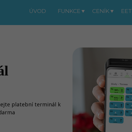
ÚVOD
FUNKCE
CENÍK
EET

ál
ejte platební terminál k
zdarma