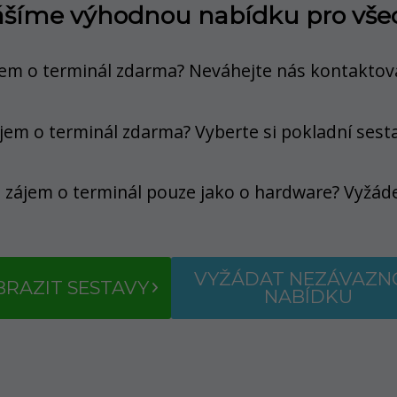
ášíme výhodnou nabídku pro vše
em o terminál zdarma? Neváhejte nás
kontaktov
jem o terminál zdarma? Vyberte si pokladní sest
 zájem o terminál pouze jako o hardware? Vyžáde
VYŽÁDAT NEZÁVAZN
RAZIT SESTAVY
NABÍDKU