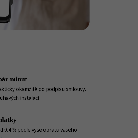
pár minut
akticky okamžitě po podpisu smlouvy.
uhavých instalací
platky
 od 0,4 % podle výše obratu vašeho