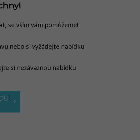
chny!
at
, se vším vám pomůžeme!
avu nebo si vyžádejte nabídku
jte si nezávaznou nabídku
OU