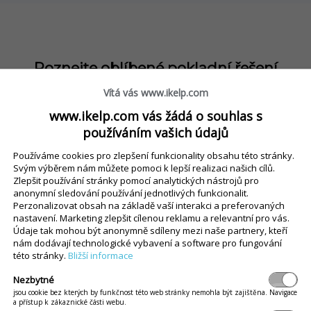
Poznejte oblíbené pokladní řešení
Vítá vás www.ikelp.com
www.ikelp.com vás žádá o souhlas s
používáním vašich údajů
Používáme cookies pro zlepšení funkcionality obsahu této stránky.
Svým výběrem nám můžete pomoci k lepší realizaci našich cílů.
Zlepšit používání stránky pomocí analytických nástrojů pro
dná nabídka pro každý druh po
anonymní sledování používání jednotlivých funkcionalit.
Perzonalizovat obsah na základě vaší interakci a preferovaných
nastavení. Marketing zlepšit cílenou reklamu a relevantní pro vás.
Údaje tak mohou být anonymně sdíleny mezi naše partnery, kteří
 nebo pouze software bez hardwaru – vyberte si, co vám vy
nám dodávají technologické vybavení a software pro fungování
této stránky.
Bližší informace
Nezbytné
jsou cookie bez kterých by funkčnost této web stránky nemohla být zajištěna. Navigace
a přístup k zákaznické části webu.