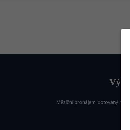
Výho
Měsíční pronájem, dotovaný nákup