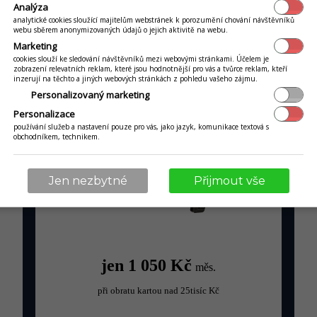
Analýza
analytické cookies sloužící majitelům webstránek k porozumění chování návštěvníků
webu sběrem anonymizovaných údajů o jejich aktivitě na webu.
KOMPAKTNÍ POKLADNA
Marketing
All-in-one D3M
cookies slouží ke sledování návštěvníků mezi webovými stránkami. Účelem je
zobrazení relevatních reklam, které jsou hodnotnější pro vás a tvůrce reklam, kteří
inzerují na těchto a jiných webových stránkách z pohledu vašeho zájmu.
Personalizovaný marketing
Personalizace
používání služeb a nastavení pouze pro vás, jako jazyk, komunikace textová s
obchodníkem, technikem.
Jen nezbytné
Přijmout vše
jen 1 050 Kč
měs.
při obratu kartou nad 25tisíc Kč