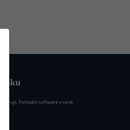
dniku
hovuje. Pokladní software v ceně.