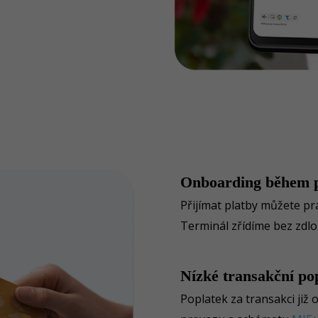
Onboarding během 
Přijímat platby můžete pr
Terminál zřídíme bez zdlo
Nízké transakční po
Poplatek za transakci již