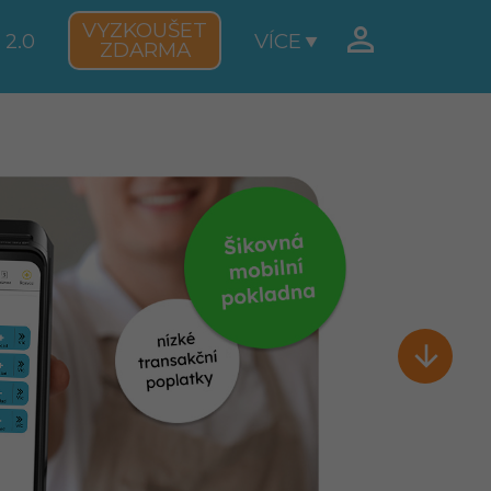
VYZKOUŠET

 2.0
VÍCE
ZDARMA
