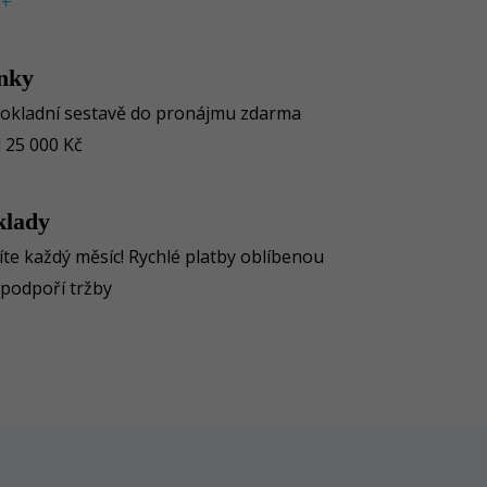
++
nky
 pokladní sestavě do pronájmu zdarma
d 25 000 Kč
klady
te každý měsíc! Rychlé platby oblíbenou
podpoří tržby