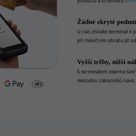
provozu a schématu
MIF
Žádné skryté podmí
U nás získáte terminál k
při měsíčním obratu již o
Vyšší tržby, nižší ná
S terminálem zdarma šetří
metodou zákazníků navíc 