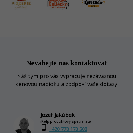
Neváhejte nás kontaktovat
Náš tým pro vás vypracuje nezávaznou
cenovou nabídku a zodpoví vaše dotazy
Jozef Jakúbek
iKelp produktový specialista
phone_android
+420 770 170 508