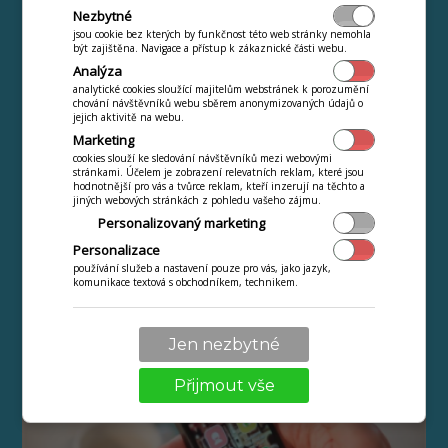
Nezbytné
jsou cookie bez kterých by funkčnost této web stránky nemohla
být zajištěna. Navigace a přístup k zákaznické části webu.
Analýza
6 výhod používání QR kódů >
analytické cookies sloužící majitelům webstránek k porozumění
chování návštěvníků webu sběrem anonymizovaných údajů o
jejich aktivitě na webu.
Marketing
cookies slouží ke sledování návštěvníků mezi webovými
stránkami. Účelem je zobrazení relevatních reklam, které jsou
hodnotnější pro vás a tvůrce reklam, kteří inzerují na těchto a
jiných webových stránkách z pohledu vašeho zájmu.
Personalizovaný marketing
Personalizace
používání služeb a nastavení pouze pro vás, jako jazyk,
komunikace textová s obchodníkem, technikem.
Jen nezbytné
Zvyšte tržby a obrátkovost stola >
Přijmout vše