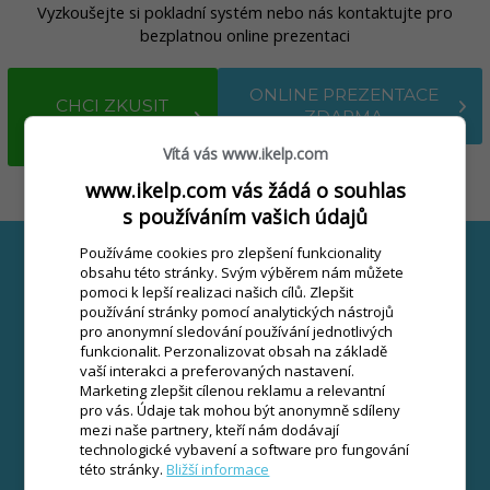
Vyzkoušejte si pokladní systém nebo nás kontaktujte pro
bezplatnou online prezentaci
ONLINE PREZENTACE
CHCI ZKUSIT
ZDARMA
ZDARMA
Vítá vás www.ikelp.com
www.ikelp.com vás žádá o souhlas
s používáním vašich údajů
Používáme cookies pro zlepšení funkcionality
Přečtěte si více v našem blogu
obsahu této stránky. Svým výběrem nám můžete
pomoci k lepší realizaci našich cílů. Zlepšit
používání stránky pomocí analytických nástrojů
pro anonymní sledování používání jednotlivých
funkcionalit. Perzonalizovat obsah na základě
vaší interakci a preferovaných nastavení.
Marketing zlepšit cílenou reklamu a relevantní
pro vás. Údaje tak mohou být anonymně sdíleny
mezi naše partnery, kteří nám dodávají
technologické vybavení a software pro fungování
této stránky.
Bližší informace