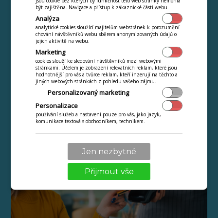
jsou cookie bez kterých by funkčnost této web stránky nemohla
být zajištěna. Navigace a přístup k zákaznické části webu.
Analýza
analytické cookies sloužící majitelům webstránek k porozumění
chování návštěvníků webu sběrem anonymizovaných údajů o
jejich aktivitě na webu.
Marketing
cookies slouží ke sledování návštěvníků mezi webovými
stránkami. Účelem je zobrazení relevatních reklam, které jsou
hodnotnější pro vás a tvůrce reklam, kteří inzerují na těchto a
jiných webových stránkách z pohledu vašeho zájmu.
Personalizovaný marketing
Personalizace
používání služeb a nastavení pouze pro vás, jako jazyk,
komunikace textová s obchodníkem, technikem.
5 výhod mobilní pokladny >
Jen nezbytné
Přijmout vše