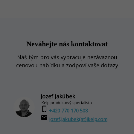
Neváhejte nás kontaktovat
Náš tým pro vás vypracuje nezávaznou
cenovou nabídku a zodpoví vaše dotazy
Jozef Jakúbek
iKelp produktový specialista
phone_android
+420 770 170 508
email
jozef.jakubek(at)ikelp.com