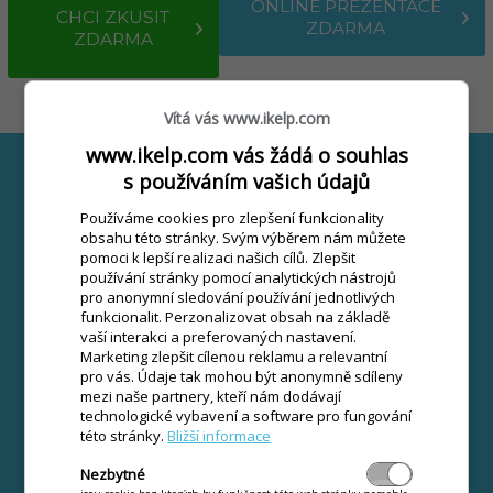
ONLINE PREZENTACE
CHCI ZKUSIT
ZDARMA
ZDARMA
Vítá vás www.ikelp.com
www.ikelp.com vás žádá o souhlas
Přečtěte si více v našem blogu
s používáním vašich údajů
Používáme cookies pro zlepšení funkcionality
obsahu této stránky. Svým výběrem nám můžete
pomoci k lepší realizaci našich cílů. Zlepšit
používání stránky pomocí analytických nástrojů
pro anonymní sledování používání jednotlivých
funkcionalit. Perzonalizovat obsah na základě
vaší interakci a preferovaných nastavení.
Marketing zlepšit cílenou reklamu a relevantní
pro vás. Údaje tak mohou být anonymně sdíleny
mezi naše partnery, kteří nám dodávají
technologické vybavení a software pro fungování
této stránky.
Bližší informace
Nezbytné
Mobilní číšník - máte ho? >