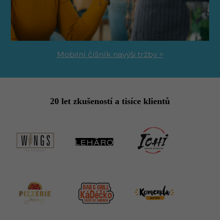
Mobilní číšník navýši tržby >
20 let zkušeností a tisíce klientů