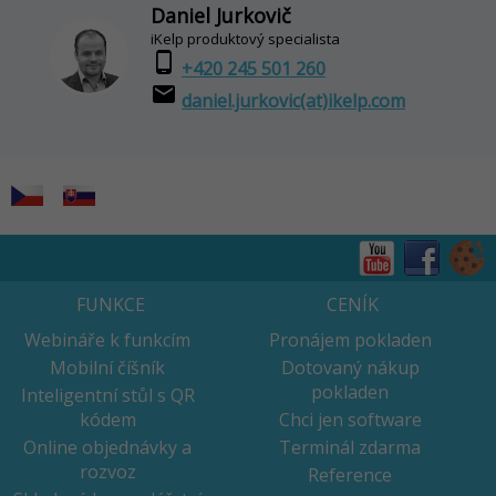
Daniel Jurkovič
iKelp produktový specialista
phone_android
+420 245 501 260
email
daniel.jurkovic(at)ikelp.com
FUNKCE
CENÍK
Webináře k funkcím
Pronájem pokladen
Mobilní číšník
Dotovaný nákup
pokladen
Inteligentní stůl s QR
kódem
Chci jen software
Online objednávky a
Terminál zdarma
rozvoz
Reference