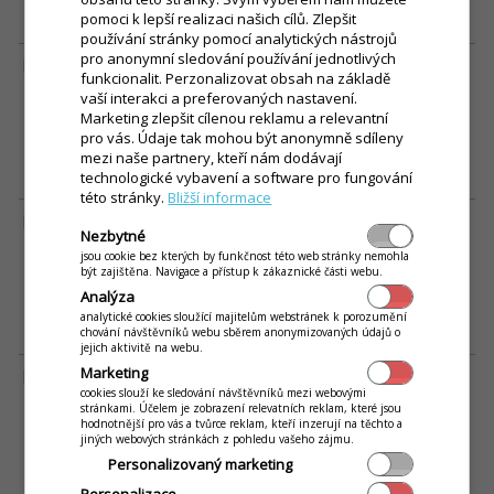
pomoci k lepší realizaci našich cílů. Zlepšit
používání stránky pomocí analytických nástrojů
pro anonymní sledování používání jednotlivých
Payment systems EUROPE s.r.o.
funkcionalit. Perzonalizovat obsah na základě
vaší interakci a preferovaných nastavení.
Adresa:
Uhelná 2641/4, 66902 Znojmo
Marketing zlepšit cílenou reklamu a relevantní
E-mail:
jozef.jakubek(at)ikelp.com
Telefón:
+420 774 658 207
pro vás. Údaje tak mohou být anonymně sdíleny
Web URL:
www.platebni-systemy.eu
mezi naše partnery, kteří nám dodávají
technologické vybavení a software pro fungování
této stránky.
Bližší informace
Libor Jařab - J+M Výpočetní technika
Nezbytné
Adresa:
Hlučínská 47/158, 74721 Kravaře - Kouty
jsou cookie bez kterých by funkčnost této web stránky nemohla
být zajištěna. Navigace a přístup k zákaznické části webu.
E-mail:
info(at)j-m.cz
Telefón:
+420 553 673 233
Analýza
Web URL:
www.nejceny.cz
analytické cookies sloužící majitelům webstránek k porozumění
chování návštěvníků webu sběrem anonymizovaných údajů o
jejich aktivitě na webu.
Marketing
Petr Hlavinka - PHComp
cookies slouží ke sledování návštěvníků mezi webovými
stránkami. Účelem je zobrazení relevatních reklam, které jsou
Adresa:
Jungmannova 627, 69701 Kyjov
hodnotnější pro vás a tvůrce reklam, kteří inzerují na těchto a
E-mail:
phcomp(at)phcomp.cz
jiných webových stránkách z pohledu vašeho zájmu.
Telefón:
+420 511 119 566
Personalizovaný marketing
Web URL:
www.phcomp.cz
Personalizace