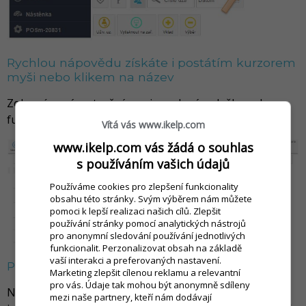
Rychlou nápovědu získáte i postátím kurzorem
myši nebo klikem na název
Zobrazí se vám stručný popis co daná položka nebo
funkce znamená.
Vítá vás www.ikelp.com
www.ikelp.com vás žádá o souhlas
s používáním vašich údajů
Používáme cookies pro zlepšení funkcionality
obsahu této stránky. Svým výběrem nám můžete
pomoci k lepší realizaci našich cílů. Zlepšit
používání stránky pomocí analytických nástrojů
pro anonymní sledování používání jednotlivých
funkcionalit. Perzonalizovat obsah na základě
vaší interakci a preferovaných nastavení.
Pomocí hledání přímo na web stránce
Marketing zlepšit cílenou reklamu a relevantní
pro vás. Údaje tak mohou být anonymně sdíleny
Naše hledání používá nejnovější technologie. Není nic
mezi naše partnery, kteří nám dodávají