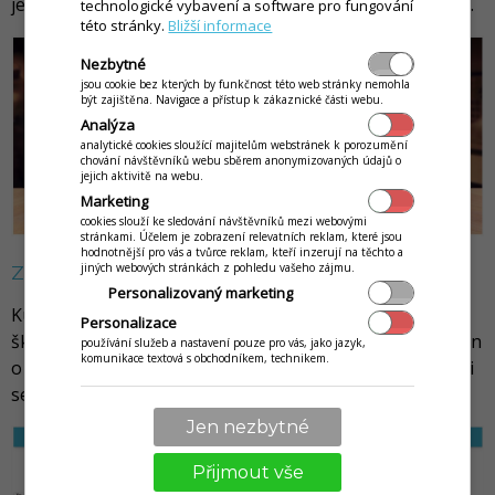
jednoduššího než zadat váš dotaz přímo do vyhledávání.
technologické vybavení a software pro fungování
této stránky.
Bližší informace
Nezbytné
jsou cookie bez kterých by funkčnost této web stránky nemohla
být zajištěna. Navigace a přístup k zákaznické části webu.
Analýza
analytické cookies sloužící majitelům webstránek k porozumění
chování návštěvníků webu sběrem anonymizovaných údajů o
jejich aktivitě na webu.
Marketing
cookies slouží ke sledování návštěvníků mezi webovými
stránkami. Účelem je zobrazení relevatních reklam, které jsou
hodnotnější pro vás a tvůrce reklam, kteří inzerují na těchto a
jiných webových stránkách z pohledu vašeho zájmu.
Začínáte? Zkuste nejdříve Kurz první kroky
Personalizovaný marketing
Kurz je navržen tak, aby co nejvěrněji kopíroval osobní
Personalizace
školení uživatelů našimi konzultanty. Zároveň je doplněn
používání služeb a nastavení pouze pro vás, jako jazyk,
komunikace textová s obchodníkem, technikem.
o všechny praktické situace, se kterými se naši zákazníci
setkávají. Jednotlivé kurzy naleznete
zde
.
Jen nezbytné
Přijmout vše