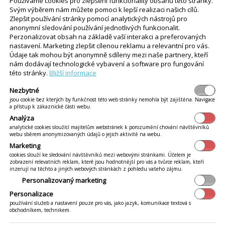
Používáme cookies pro zlepšení funkcionality obsahu této stránky.
Svým výběrem nám můžete pomoci k lepší realizaci našich cílů.
Zlepšit používání stránky pomocí analytických nástrojů pro
anonymní sledování používání jednotlivých funkcionalit.
Perzonalizovat obsah na základě vaší interakci a preferovaných
nastavení. Marketing zlepšit cílenou reklamu a relevantní pro vás.
Údaje tak mohou být anonymně sdíleny mezi naše partnery, kteří
ů zákazníkem
nám dodávají technologické vybavení a software pro fungování
této stránky.
Bližší informace
gorie.
Nezbytné
Více
 zákazník mít možnost přidávat obrázky a klikněte na
.
jsou cookie bez kterých by funkčnost této web stránky nemohla být zajištěna. Navigace
Obrázky od zákazníků
ožnost
.
a přístup k zákaznické části webu.
Analýza
analytické cookies sloužící majitelům webstránek k porozumění chování návštěvníků
webu sběrem anonymizovaných údajů o jejich aktivitě na webu.
Marketing
cookies slouží ke sledování návštěvníků mezi webovými stránkami. Účelem je
zobrazení relevatních reklam, které jsou hodnotnější pro vás a tvůrce reklam, kteří
inzerují na těchto a jiných webových stránkách z pohledu vašeho zájmu.
Personalizovaný marketing
ám, když je jeho objednávka potvrzená obsluhou, nebo když
Personalizace
používání služeb a nastavení pouze pro vás, jako jazyk, komunikace textová s
jednávky, aby bylo jasné, ve kterém kroku je možné fotky př
obchodníkem, technikem.