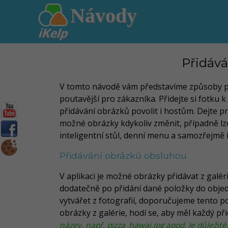
Návody
Přidává
V tomto návodě vám představíme způsoby při
poutavější pro zákazníka. Přidejte si fotku
přidávání obrázků povolit i hostům. Dejte pro
možné obrázky kdykoliv změnit, případně lze
inteligentní stůl, denní menu a samozřejmě i
Přidávání obrázků obsluhou
V aplikaci je možné obrázky přidávat z galérie
dodatečně po přidání dané položky do objedn
vytvářet z fotografií, doporučujeme tento po
obrázky z galérie, hodí se, aby měl každý p
název, např. pizza_hawai.jpg apod. Je důležit