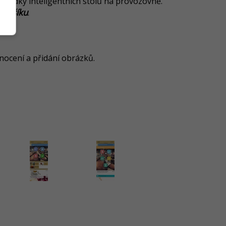
abídky inteligentních stolů na provozovně.
o košíku
.
nocení a přidání obrázků.