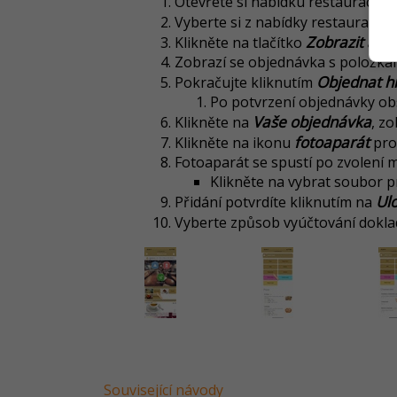
Otevřete si nabídku restaurace 
Vyberte si z nabídky restaurace 
Zobrazit a po
Klikněte na tlačítko
Zobrazí se objednávka s položka
Objednat h
Pokračujte kliknutím
Po potvrzení objednávky obs
Vaše
objednávka
Klikněte na
, z
fotoaparát
Klikněte na ikonu
pro 
Fotoaparát se spustí po zvolení m
Klikněte na vybrat soubor p
Ulo
Přidání potvrdíte kliknutím na
Vyberte způsob vyúčtování dokl
Související návody