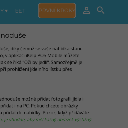


PRVNÍ KROKY
Y
EET
ednoduše
duše, díky čemuž se vaše nabídka stane
o, v aplikaci iKelp POS Mobile můžete
ak se říká "Oči by jedli". Samozřejmě je
i prohlížení jídelního lístku přes
 jednoduše možné přidat fotografii jídla i
přidat i na PC. Pokud chcete obrázky
a přidat do nabídky. Pozor, když přidáváte
za, je vhodné, aby měl každý obrázek výstižný