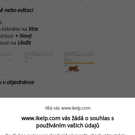
bě nebo editaci
e.
Více
 klikněte na
.
+ Nový
ožnost
.
Uložit
knout na
.
u v objednávce
azení doplňkových možností na položce.
Vítá vás www.ikelp.com
+ Nový
te na tlačítko
.
www.ikelp.com vás žádá o souhlas s
Uložit
knout na
.
používáním vašich údajů