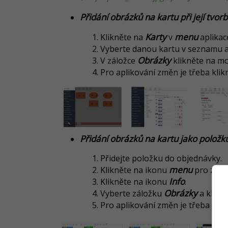
Přidání obrázků na kartu při její tvor
Karty
menu
Klikněte na
v
aplikac
Vyberte danou kartu v seznamu a
Obrázky
V záložce
klikněte na m
Pro aplikování změn je třeba kli
Přidání obrázků na kartu jako položk
Přidejte položku do objednávky.
menu
Klikněte na ikonu
pro zobr
Info
Klikněte na ikonu
.
Obrázky
Vyberte záložku
a klikně
Pro aplikování změn je třeba kli