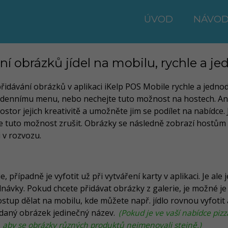
ÚVOD
NÁVOD
ní obrázků jídel na mobilu, rychle a j
dávání obrázků v aplikaci iKelp POS Mobile rychle a jedno
 k dennímu menu, nebo nechejte tuto možnost na hostech. An
stor jejich kreativitě a umožněte jim se podílet na nabídce. J
 tuto možnost zrušit. Obrázky se následně zobrazí hostům př
 v rozvozu.
, případně je vyfotit už při vytváření karty v aplikaci. Je ale
ávky. Pokud chcete přidávat obrázky z galerie, je možné je 
stup dělat na mobilu, kde můžete např. jídlo rovnou vyfotit 
řidaný obrázek jedinečný název.
(Pokud je ve vaší nabídce piz
é, aby se obrázky různých produktů nejmenovali stejně.)