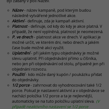
byl zadaný v poli Název.
Název
-
název kampaně, pod kterým budou
následně vytvářené jednotlivé akce.
Aktívní
- definuje, zda je kampaň aktivní.
Platnost
- definuje, od kdy do kdy je akce platná. V
případě, že není vyplněná, platnost je neomezená.
P. ve dnech
- platnost akce ve dnech. V aplikaci je
možné určit, ve kterém dni, nebo dnech a jakém
čase bude možné akci využít.
Uplatnění
- při jakém typu objednávky je možné
slevu uplatnit. Při objednávání přímo u číšníka,
nebo jen při objednávání od stolu, případně jen při
objednání rozvozu.
Použití
- kdo může daný kupón / poukázku přidat
do objednávky.
1/2 porce
- zahrnovat do vyhodnocování také 1/2
porce. Pokud je nastavení aktivní a v objednávce se
nachází položka 1/2 porce a ta je nejlevnější,
automaticky se na tuto položku uplatní sleva.
(V
případě neaktivního nastavení se 1/2 porce