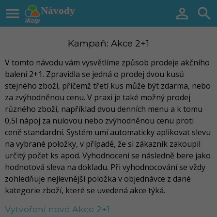

Návody


Kampaň: Akce 2+1
V tomto návodu vám vysvětlíme způsob prodeje akčního
balení 2+1. Zpravidla se jedná o prodej dvou kusů
stejného zboží, přičemž třetí kus může být zdarma, nebo
za zvýhodněnou cenu. V praxi je také možný prodej
různého zboží, například dvou denních menu a k tomu
0,5l nápoj za nulovou nebo zvýhodněnou cenu proti
ceně standardní. Systém umí automaticky aplikovat slevu
na vybrané položky, v případě, že si zákazník zakoupil
určitý počet ks apod. Vyhodnocení se následně bere jako
hodnotová sleva na dokladu. Při vyhodnocování se vždy
zohledňuje nejlevnější položka v objednávce z dané
kategorie zboží, které se uvedená akce týká.
Vytvoření nové Akce 2+1