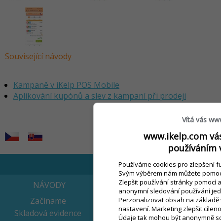
Související návody
Kampaně v iKelp POS Mobile
Aplikování kupónů a slev z kampaní při prodeji
by
Ing. Lukáš Krajčír
Vítá vás ww
www.ikelp.com vás
používáním 
Používáme cookies pro zlepšení fu
Svým výběrem nám můžete pomoci k 
Zlepšit používání stránky pomocí a
NÁVODY
EET
anonymní sledování používání jedn
Perzonalizovat obsah na základě v
Začíname
PRVNÍ KROKY
nastavení. Marketing zlepšit cílen
Skladová evidence
Údaje tak mohou být anonymně sdí