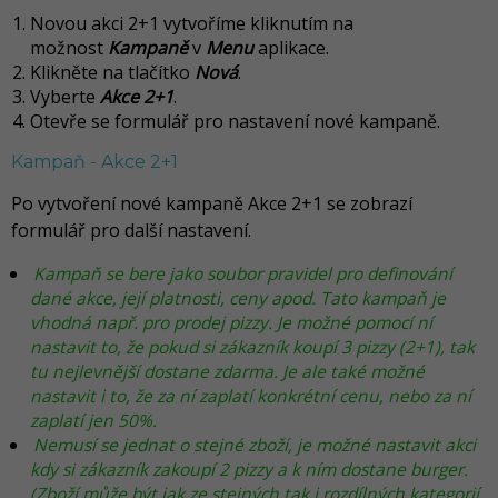
Novou akci 2+1 vytvoříme kliknutím na
možnost
Kampaně
v
Menu
aplikace.
Klikněte na tlačítko
Nová
.
Vyberte
Akce 2+1
.
Otevře se formulář pro nastavení nové kampaně.
Kampaň - Akce 2+1
Po vytvoření nové kampaně Akce 2+1 se zobrazí
formulář pro další nastavení.
Kampaň se bere jako soubor pravidel pro definování
dané akce, její platnosti, ceny apod. Tato kampaň je
vhodná např. pro prodej pizzy. Je možné pomocí ní
nastavit to, že pokud si zákazník koupí 3 pizzy (2+1), tak
tu nejlevnější dostane zdarma. Je ale také možné
nastavit i to, že za ní zaplatí konkrétní cenu, nebo za ní
zaplatí jen 50%.
Nemusí se jednat o stejné zboží, je možné nastavit akci
kdy si zákazník zakoupí 2 pizzy a k ním dostane burger.
(Zboží může být jak ze stejných tak i rozdílných kategorií,