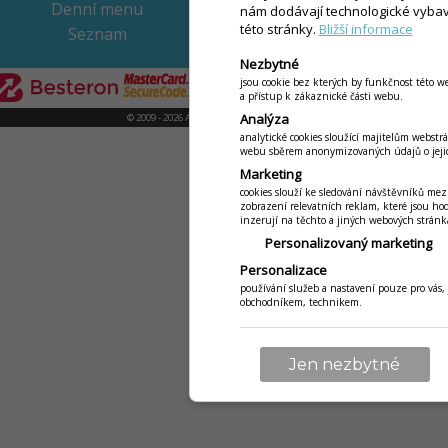
Denní menu
nám dodávají technologické vybav
této stránky.
Bližší informace
Seznam
Nezbytné
jsou cookie bez kterých by funkčnost této w
a přístup k zákaznické části webu.
Analýza
© 2009 - 2026 Abiset s.r.o. | powered by
iKelp
analytické cookies sloužící majitelům webs
webu sběrem anonymizovaných údajů o jejic
Marketing
cookies slouží ke sledování návštěvníků me
zobrazení relevatních reklam, které jsou hod
inzerují na těchto a jiných webových strán
Personalizovaný marketing
Personalizace
používání služeb a nastavení pouze pro vás,
obchodníkem, technikem.
Jen nezbytné