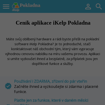

Pokladna


Ceník aplikace iKelp Pokladna
Máte svůj oblíbený hardware a rádi byste přešli na pokladní
software iKelp Pokladna? Je to jednoduché, stačí
konktaktovat náš obchodní tým, který vám vypracuje
výhodnou cenovou nabídku na míru vašemu provozu. Aplikaci
si umíte vyzkoušet ihned a bezplatně, za příplatek jsou jen
doplňkové funkce a služby.
Používání i ZDARMA, zřízení do pár vteřin
verified
Začněte ihned a vyzkoušejte si zdarma i placené
funkce.
Platíte jen za funkce, které v daném měsíci