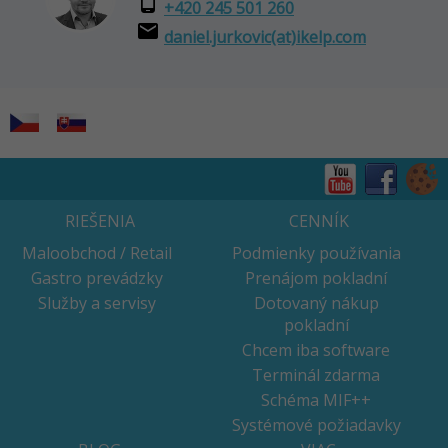
phone_android
+420 245 501 260
email
daniel.jurkovic(at)ikelp.com
RIEŠENIA
CENNÍK
Maloobchod / Retail
Podmienky používania
Gastro prevádzky
Prenájom pokladní
Služby a servisy
Dotovaný nákup
pokladní
Chcem iba software
Terminál zdarma
Schéma MIF++
Systémové požiadavky