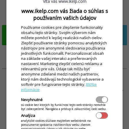
Víta vás www.ikelp.com
Zřiďte si 14-denní zkušební verzi aplikace nebo si vyžádejte
www.ikelp.com vás žiada o súhlas s
výhodnou cenovou nabídku na míru:
používaním vašich údajov
Používame cookies pre zlepšenie funkcionality
ZŘÍDIT
VYŽÁDAT NEZÁVAZNOU
obsahu tejto stránky. Svojím výberom nám
IKELP POKLADNA
môžete pomôcť k lepšej realizácii našich cieľov.
NABÍDKU
Zlepšiť používanie stránky pomocou analytických
nástrojov pre anonymné sledovania používania
jednotlivých funkcionalít. Perzonalizovať obsah
na základe vašej interakci a preferovaných
nastavení. Marketing zlepšiť cielenú reklamu a
relevantnú pre vás. Údaje tak môžu byť
anonymne zdielané medzi našich partnerov,
ktorý nám dodávajú technologické vybavenie a
softvér pre fungovanie tejto stránky.
Bližšie
informácie
Placené funkce a služby jsou účtovány z vašeho kreditu, který
si dobijete formou výhodných balíčků. Kompletní ceník a
Nevyhnutné
seznam doplňkových služeb najdete na
Kompletní ceník a
sú cookie bez ktorých by funkčnosť tejto web stránky nemohla
doplňkové služby pro iKelp Pokladna
.
byť zabezpečené. Navigácia a prístup k zákazníckej časti webu.
Analýza
analytické cookies slúžiace majiteľom webstránok na
porozumenie správania návštevníkov webu zberom
anonymizovaných údajov o ich aktivite na webe.