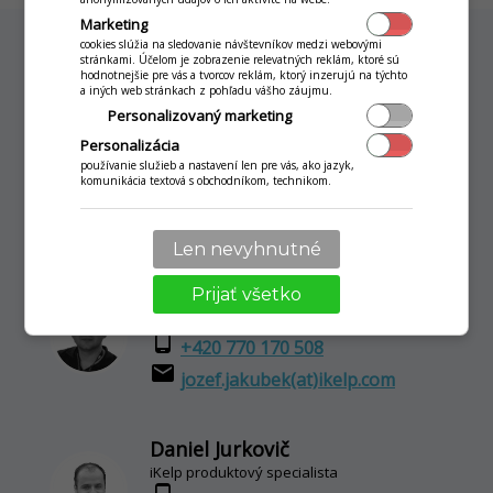
Marketing
cookies slúžia na sledovanie návštevníkov medzi webovými
stránkami. Účelom je zobrazenie relevatných reklám, ktoré sú
hodnotnejšie pre vás a tvorcov reklám, ktorý inzerujú na týchto
a iných web stránkach z pohľadu vášho záujmu.
Neváhejte nás kontaktovat
Personalizovaný marketing
Personalizácia
Náš tým pro vás vypracuje nezávaznou
používanie služieb a nastavení len pre vás, ako jazyk,
cenovou nabídku a zodpoví vaše dotazy
komunikácia textová s obchodníkom, technikom.
Len nevyhnutné
Jozef Jakúbek
Prijať všetko
iKelp produktový specialista
phone_android
+420 770 170 508
email
jozef.jakubek(at)ikelp.com
Daniel Jurkovič
iKelp produktový specialista