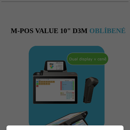
M-POS VALUE 10" D3M
OBLÍBENÉ