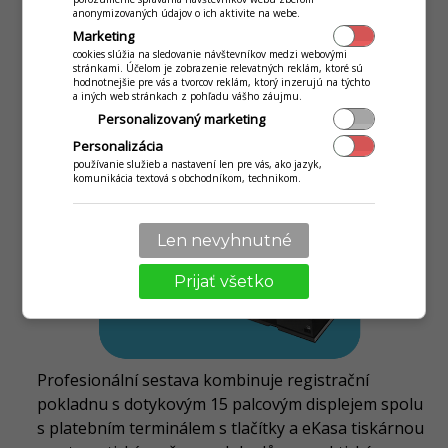
SWAN ALL-IN-ONE 15"
anonymizovaných údajov o ich aktivite na webe.
Marketing
cookies slúžia na sledovanie návštevníkov medzi webovými
stránkami. Účelom je zobrazenie relevatných reklám, ktoré sú
hodnotnejšie pre vás a tvorcov reklám, ktorý inzerujú na týchto
a iných web stránkach z pohľadu vášho záujmu.
Personalizovaný marketing
Personalizácia
používanie služieb a nastavení len pre vás, ako jazyk,
komunikácia textová s obchodníkom, technikom.
Len nevyhnutné
Prijať všetko
Profesionální sestava kombinuje registrační
pokladnu s dotykovým 15 palcovým displejem spolu
s platebním terminálem s tlačítky a eKasa tiskárnou