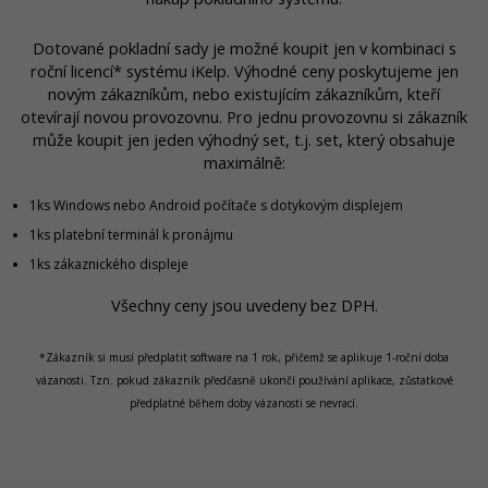
Dotované pokladní sady je možné koupit jen v kombinaci s
roční licencí* systému iKelp. Výhodné ceny poskytujeme jen
novým zákazníkům, nebo existujícím zákazníkům, kteří
otevírají novou provozovnu. Pro jednu provozovnu si zákazník
může koupit jen jeden výhodný set, t.j. set, který obsahuje
maximálně:
1ks Windows nebo Android počítače s dotykovým displejem
1ks platební terminál k pronájmu
1ks zákaznického displeje
Všechny ceny jsou uvedeny bez DPH.
*Zákazník si musí předplatit software na 1 rok, přičemž se aplikuje 1-roční doba
vázanosti. Tzn. pokud zákazník předčasně ukončí používání aplikace, zůstatkové
předplatné během doby vázanosti se nevrací.