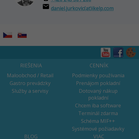
email
daniel.jurkovic(at)ikelp.com
RIEŠENIA
CENNÍK
Maloobchod / Retail
Podmienky používania
Gastro prevádzky
Prenájom pokladní
Služby a servisy
Dotovaný nákup
pokladní
Chcem iba software
Terminál zdarma
Schéma MIF++
Systémové požiadavky
BLOG
VIAC