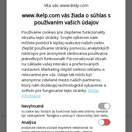
Víta vás www.ikelp.com
Tuto kompaktní pokladnu s ergonomicky
nakloněnou 10-palcovou obrazovkou oceníte v
www.ikelp.com vás žiada o súhlas s
prostorách, kde je kladen důraz na úsporu místa.
používaním vašich údajov
Nabízí i displej pro zákazníky a 80mm tiskárnu s
Používame cookies pre zlepšenie funkcionality
ořezem účtenky s rychlostí tisku až 250mm za
obsahu tejto stránky. Svojím výberom nám
sekundu.
môžete pomôcť k lepšej realizácii našich cieľov.
ZJISTIT VÍCE >
Zlepšiť používanie stránky pomocou analytických
nástrojov pre anonymné sledovania používania
jednotlivých funkcionalít. Perzonalizovať obsah
Standardní cena:
16 890 Kč
na základe vašej interakci a preferovaných
nastavení. Marketing zlepšiť cielenú reklamu a
relevantnú pre vás. Údaje tak môžu byť
14 890 Kč
anonymne zdielané medzi našich partnerov,
Dotovaná cena:
*
ktorý nám dodávajú technologické vybavenie a
softvér pre fungovanie tejto stránky.
Bližšie
MÁM ZÁJEM
informácie
Nevyhnutné
sú cookie bez ktorých by funkčnosť tejto web stránky nemohla
byť zabezpečené. Navigácia a prístup k zákazníckej časti webu.
Analýza
analytické cookies slúžiace majiteľom webstránok na
porozumenie správania návštevníkov webu zberom