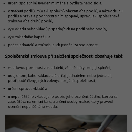
určení společníků uvedením jména a bydliště nebo sídla,
označení podílů, může-li společník vlastnit více podílů, a název druhu
podílu a práva a povinnosti s ním spojené, upravuje-li společenská
smlouva více druhů podílů,
výši vkladu nebo vkladů připadajících na podíl nebo podíly,
výši základního kapitálu a
počet jednatelů a způsob jejich jednání za společnost.
Společenská smlouva při založení společnosti obsahuje také:
vkladovou povinnost zakladatelů, včetně lhůty pro její splnění,
údaj o tom, koho zakladatelé určují jednatelem nebo jednateli,
popřípadě členy jiných volených orgánů společnosti,
určení správce vkladů a
u nepeněžitého vkladu jeho popis, jeho ocenění, částku, kterou se
započítává na emisní kurs, a určení osoby znalce, který provedl
ocenění nepeněžitého vkladu.