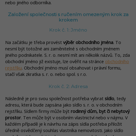
nebo jiného odborníka.
Založení společnosti s ručením omezeným krok za
krokem
Krok č. 1: Jméno
Na začátku je třeba provést
výběr obchodního jména
. To
nesmí být totožné ani zaměnitelné s obchodním jménem
jiného podnikatele. S. r. o. nesmí mít ani několik názvů. To, zda
obchodní jméno již existuje, lze ověřit na stránce
obchodního
rejstříku
. Obchodní jméno musí obsahovat i právní formu,
stačí však zkratka s. r. o. nebo spol. s r.o.
Krok č. 2: Adresa
Následně je pro svou společnost potřeba vybrat
sídlo
, tedy
adresu, která bude zapsána jako sídlo s. r. o. v obchodním
rejstříku. Sídlem firmy může být
rodinný dům, byt či nebytový
prostor
. Ten může být v osobním vlastnictví nebo v nájmu. V
každém případě je k návrhu na zápis sídla potřeba přiložit
úředně osvědčený souhlas vlastníka nemovitosti. Jako sídlo