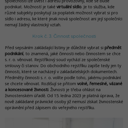
společnosti lze uvést i adresu provozovny, kde se bude
podnikat. Možností je také
virtuální sídlo
. Je to služba, kde
různé subjekty poskytují za poplatek možnost vybrat si pro
sídlo i adresu, ke které jinak nová společnost ani její společníci
nemají žádný vlastnický vztah.
Krok č. 3: Činnost společnosti
Před sepsáním zakládající listiny je důležité vybrat si
předmět
podnikání
, to znamená, jaké činnosti nebo činnostem se chce
s. r. o. věnovat. Rejstříkový soud vychází ze společenské
smlouvy či stanov. Do obchodního rejstříku zapíše tedy jen ty
činnosti, které se nacházejí v zakladatelských dokumentech.
Předměty činnosti s. r. o. volíte podle toho, jakému podnikání
se chcete věnovat. Rozlišují se přitom
volné, řemeslné, vázané
a koncesované živnosti
. Živnosti je třeba ohlásit na
živnostenském úřadě. Od 15. ledna 2023 je platná úprava, že
nově zakládané právnické osoby již nemusí získat živnostenské
oprávnění před zápisem do veřejného rejstříku.