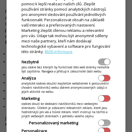
pomoci k lepší realizaci našich cílů. Zlepšit
používání stránky pomocí analytických nástrojů
Podstatné je sepsání
zakladatelské listiny
. Pokud je více
pro anonymní sledování používání jednotlivých
zakladatelů, pak musí mít právní formu
společenské smlouvy
.
funkcionalit. Perzonalizovat obsah na základě
Oba typy dokumentů se sepisují notářským zápisem. Notář
vaší interakci a preferovaných nastavení.
pak může být nápomocný i tím, že společnost zapíše přímo
Marketing zlepšit cílenou reklamu a relevantní
pro vás. Údaje tak mohou být anonymně sdíleny
do registru. Jeho služby jsou samozřejmě zpoplatněny.
mezi naše partnery, kteří nám dodávají
Poplatky
jsou
fixně stanovené
a mezi ty nejčastější patří:
technologické vybavení a software pro fungování
této stránky.
Bližší informace
notářský zápis o založení „jednoduché“ s. r. o.: 2 000 Kč,
Nezbytné
sepsání notářského zápisu o osvědčení pro zápis do obchodního
rejstříku: 1 000 Kč,
jsou cookie bez kterých by funkčnost této web stránky nemohla
být zajištěna. Navigace a přístup k zákaznické části webu.
odměna za zápis do obchodního rejstříku: 300 Kč,
Analýza
výpis z rejstříku trestů: 100 Kč,
analytické cookies sloužící majitelům webstránek k porozumění
chování návštěvníků webu sběrem anonymizovaných údajů o
úřední ověření podpisu na souhlasu s umístěním sídla: 70 Kč,
jejich aktivitě na webu.
Marketing
výpis z katastru nemovitostí: 100 Kč,
cookies slouží ke sledování návštěvníků mezi webovými
úřední ověření podpisu na prohlášení jednatele: 70 Kč.
stránkami. Účelem je zobrazení relevatních reklam, které jsou
hodnotnější pro vás a tvůrce reklam, kteří inzerují na těchto a
jiných webových stránkách z pohledu vašeho zájmu.
Je třeba pamatovat i na soudní poplatek, jehož výše je 2 700
Personalizovaný marketing
Kč, a poplatek bance.
Personalizace