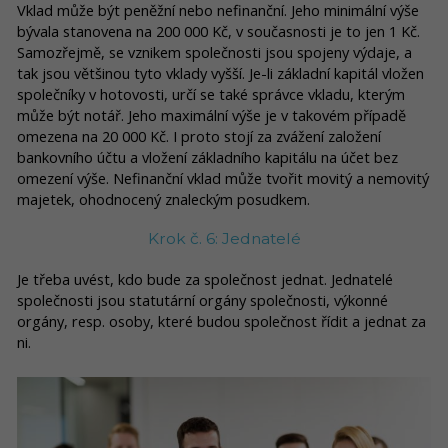
Vklad může být peněžní nebo nefinanční. Jeho minimální výše
bývala stanovena na 200 000 Kč, v současnosti je to jen 1 Kč.
Samozřejmě, se vznikem společnosti jsou spojeny výdaje, a
tak jsou většinou tyto vklady vyšší. Je-li základní kapitál vložen
společníky v hotovosti, určí se také správce vkladu, kterým
může být notář. Jeho maximální výše je v takovém případě
omezena na 20 000 Kč. I proto stojí za zvážení založení
bankovního účtu a vložení základního kapitálu na účet bez
omezení výše. Nefinanční vklad může tvořit movitý a nemovitý
majetek, ohodnocený znaleckým posudkem.
Krok č. 6: Jednatelé
Je třeba uvést, kdo bude za společnost jednat. Jednatelé
společnosti jsou statutární orgány společnosti, výkonné
orgány, resp. osoby, které budou společnost řídit a jednat za
ni.