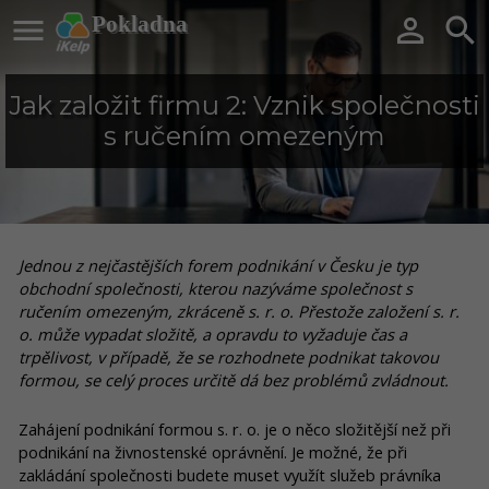

Pokladna


Jak založit firmu 2: Vznik společnosti
s ručením omezeným
Jednou z nejčastějších forem podnikání v Česku je typ
obchodní společnosti, kterou nazýváme společnost s
ručením omezeným, zkráceně s. r. o. Přestože založení s. r.
o. může vypadat složitě, a opravdu to vyžaduje čas a
trpělivost, v případě, že se rozhodnete podnikat takovou
formou, se celý proces určitě dá bez problémů zvládnout.
Zahájení podnikání formou s. r. o. je o něco složitější než při
podnikání na živnostenské oprávnění. Je možné, že při
zakládání společnosti budete muset využít služeb právníka