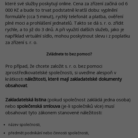
které své služby poskytují online. Cena za zřízení začíná od 6
000 Kč a bude to trvat podstatně kratší dobu: vyplnění
formuláře (cca 5 minut), rychlý telefonát a platba, ověření
plné moci a prohlášení jednatelů. Takto se dá s. r. o. zřídit
rychle, a to již do 3 dnů. A při využití dalších služeb, jako je
například virtuální sídlo, mohou poskytnout slevu i z poplatku
za zřízení s. r. o.
Zvládnete to bez pomoci?
Pro případ, že chcete založit s. r. o. bez pomoci
zprostředkovatelské společnosti, si uveďme alespoň v
krátkosti
náležitosti, které mají zakladatelské dokumenty
obsahovat
.
Zakladatelská listina
(pokud společnost zakládá jedna osoba)
nebo
společenská smlouva
(je-li společníků více) musí
obsahovat tyto zákonem stanovené náležitosti:
název společnosti,
předmět podnikání nebo činnosti společnosti,