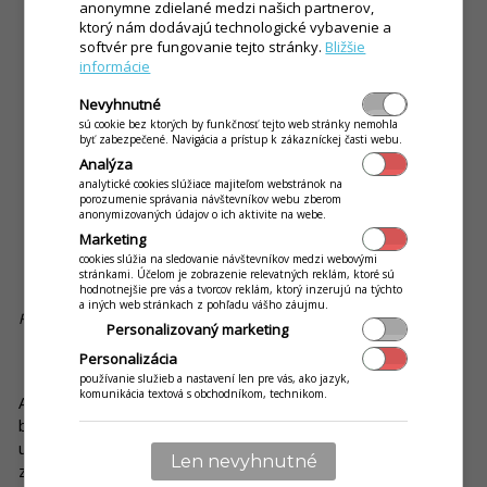
anonymne zdielané medzi našich partnerov,
ktorý nám dodávajú technologické vybavenie a
softvér pre fungovanie tejto stránky.
Bližšie
informácie
Nevyhnutné
sú cookie bez ktorých by funkčnosť tejto web stránky nemohla
byť zabezpečené. Navigácia a prístup k zákazníckej časti webu.
Analýza
analytické cookies slúžiace majiteľom webstránok na
porozumenie správania návštevníkov webu zberom
anonymizovaných údajov o ich aktivite na webe.
Marketing
cookies slúžia na sledovanie návštevníkov medzi webovými
stránkami. Účelom je zobrazenie relevatných reklám, ktoré sú
hodnotnejšie pre vás a tvorcov reklám, ktorý inzerujú na týchto
a iných web stránkach z pohľadu vášho záujmu.
Registračná pokladnica a platobný terminál na prenájom. Zdroj: iKelp
Personalizovaný marketing
Personalizácia
Bezhotovostné platby vs. platenie v hotovosti
používanie služieb a nastavení len pre vás, ako jazyk,
komunikácia textová s obchodníkom, technikom.
Ako sme naznačili už o čosi vyššie, v rámci umožňovania
bezhotovostných platieb myslite aj na zákazníkov, ktorí
uprednostnia platbu v hotovosti. Hybridný model, ktorý dáva
Len nevyhnutné
zákazníkom možnosť platiť oboma spôsobmi, je znakom