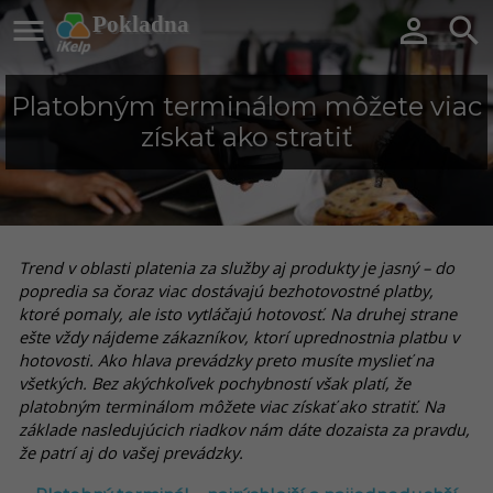

Pokladna


Platobným terminálom môžete viac
získať ako stratiť
Trend v oblasti platenia za služby aj produkty je jasný – do
popredia sa čoraz viac dostávajú bezhotovostné platby,
ktoré pomaly, ale isto vytláčajú hotovosť. Na druhej strane
ešte vždy nájdeme zákazníkov, ktorí uprednostnia platbu v
hotovosti. Ako hlava prevádzky preto musíte myslieť na
všetkých. Bez akýchkoľvek pochybností však platí, že
platobným terminálom môžete viac získať ako stratiť. Na
základe nasledujúcich riadkov nám dáte dozaista za pravdu,
že patrí aj do vašej prevádzky.