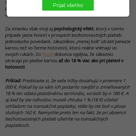
modernej ekonomiky. Žiadneho z návštevníkov vašej
Prijať všetko
prevádzky totiž nebude nútiť do jedného zo spôsobov platby
ani obmedzovať.
Za zmienku však stojí aj
psychologický efekt
, ktorý v tomto
prípade jasne hovorí v prospech bezhotovostných platieb.
Jednoducho povedané, zákazníkov „menej bolí“ utratiť peniaze
kartou než vo forme hotovosti, ktorú reálne vnímajú vo
svojich rukách. Zo
štúdií
dokonca vyplýva, že zákazníci
utrácajú pri platbe kartou
až do 18 % viac ako pri platení v
hotovosti
.
Príklad:
Predstavte si, že vaše tržby dosahujú v priemere 1
000 €. Pokiaľ by sa vám ich podarilo navýšiť o zmieňovaných
18 % len vďaka platobnému terminálu, vzrástli by o 180 €. A
aj keď by ste náhodou museli zhruba 1 % (18 €) oželieť
vzhľadom na transakčné poplatky, stále by ste boli v pluse
slušných 162 €. Nemyslite preto len na fakt, že pri absencii
bezhotovostných platieb ušetríte na transakčných
poplatkoch.