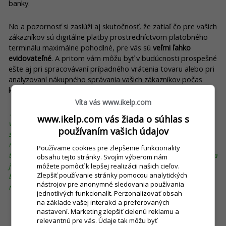
banky.
No a pozornosť si zaslúži aj skutočnosť, že zatiaľ čo pre vašich
zákazníkov sú digitálne platby prostredníctvom platobného
terminálu maximálne pohodlné, pre vás sú
veľmi ľahko
evidovateľné
. A pritom vám môžu byť v budúcnosti prospešné
ešte aj pri spracovávaní prípadného vrátenia tovaru alebo pri
analyzovaní nákupného správania vašich zákazníkov počas
konkrétnych dní či časových úsekov.
Víta vás www.ikelp.com
Zapamätajte si:
Poskytovanie bezhotovostných platieb vo
www.ikelp.com vás žiada o súhlas s
vašej prevádzke vôbec nemusí byť finančne nákladné. V
používaním vašich údajov
súčasnosti si totiž môžete
prenajať registračnú pokladnicu
s
možnosťou prijímania platieb kartou. Poplatky za platobný
Používame cookies pre zlepšenie funkcionality
terminál vás teda vyjdú na minimum. Výhodou tohto riešenia
obsahu tejto stránky. Svojím výberom nám
je aj to, že ak si vyberiete správneho prenajímateľa,
môžete pomôcť k lepšej realizácii našich cieľov.
Zlepšiť používanie stránky pomocou analytických
bezplatne sa postará o všetko v prípade, že zariadenie sa
nástrojov pre anonymné sledovania používania
náhodou pokazí alebo si bude vyžadovať akýkoľvek servis.
jednotlivých funkcionalít. Perzonalizovať obsah
na základe vašej interakci a preferovaných
nastavení. Marketing zlepšiť cielenú reklamu a
relevantnú pre vás. Údaje tak môžu byť