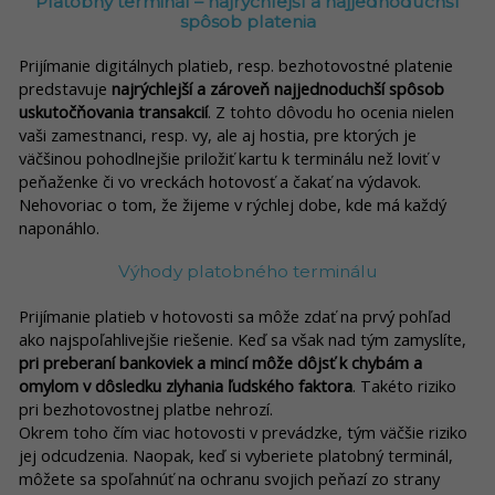
Platobný terminál – najrýchlejší a najjednoduchší
spôsob platenia
Prijímanie digitálnych platieb, resp. bezhotovostné platenie
predstavuje
najrýchlejší a zároveň najjednoduchší spôsob
uskutočňovania transakcií
. Z tohto dôvodu ho ocenia nielen
vaši zamestnanci, resp. vy, ale aj hostia, pre ktorých je
väčšinou pohodlnejšie priložiť kartu k terminálu než loviť v
peňaženke či vo vreckách hotovosť a čakať na výdavok.
Nehovoriac o tom, že žijeme v rýchlej dobe, kde má každý
naponáhlo.
Výhody platobného terminálu
Prijímanie platieb v hotovosti sa môže zdať na prvý pohľad
ako najspoľahlivejšie riešenie. Keď sa však nad tým zamyslíte,
pri preberaní bankoviek a mincí môže dôjsť k chybám a
omylom v dôsledku zlyhania ľudského faktora
. Takéto riziko
pri bezhotovostnej platbe nehrozí.
Okrem toho čím viac hotovosti v prevádzke, tým väčšie riziko
jej odcudzenia. Naopak, keď si vyberiete platobný terminál,
môžete sa spoľahnúť na ochranu svojich peňazí zo strany