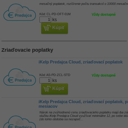
mesačný poplatok, rozšírenie počtu transakcií o 10000 mesačn
Kód:
CL-PD-OFT-01M
Vždy dostupné
ks
Kúpiť
Zriaďovacie poplatky
iKelp Predajca Cloud, zriaďovací poplatok
Kód:
AS-PD-ZCL-STD
Vždy dostupné
ks
Kúpiť
iKelp Predajca Cloud, zriaďovací poplatok, pr
mesiacov
Nárok na zvýhodnenú cenu zriaďovacieho poplatku majú iba zák
službu iKelp Predajca Cloud využívať minimálne 12, po sebe i
(do tohto obdobia sa nezapoč...