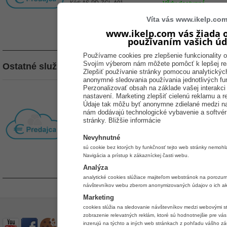
Kód:
AS-PD-ZCL-A01
Vždy dostupné
ks
Víta vás www.ikelp.co
Kúpiť
www.ikelp.com vás žiada o
používaním vašich úd
Používame cookies pre zlepšenie funkcionality o
Svojím výberom nám môžete pomôcť k lepšej real
Ostatné služby
Zlepšiť používanie stránky pomocou analytických
anonymné sledovania používania jednotlivých fun
iKelp Predajca Cloud, poplatok za obnoveni
Perzonalizovať obsah na základe vašej interakci
prístupu
nastavení. Marketing zlepšiť cielenú reklamu a r
Údaje tak môžu byť anonymne zdielané medzi naš
Poplatok za obnovenie zablokovaného prístup na základe ones
nám dodávajú technologické vybavenie a softvér 
záväzkov užívateľa voči prevádzkovateľovi služby.
stránky.
Bližšie informácie
Kód:
AS-PD-RCL-FIN
Vždy dostupné
Nevyhnutné
ks
sú cookie bez ktorých by funkčnosť tejto web stránky nemoh
Kúpiť
Navigácia a prístup k zákazníckej časti webu.
Analýza
analytické cookies slúžiace majiteľom webstránok na porozu
návštevníkov webu zberom anonymizovaných údajov o ich akt
Marketing
cookies slúžia na sledovanie návštevníkov medzi webovými s
zobrazenie relevatných reklám, ktoré sú hodnotnejšie pre vás 
inzerujú na týchto a iných web stránkach z pohľadu vášho zá