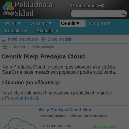
Pokladňa a
Prihlásenie
Sklad
Úvod
Stiahnuť
Cenník
Podpora
Kontakty
Aktuality
Malé prevádzky
Siete predajní
Cenník
Siete predajní
Cenník iKelp Predajca Cloud
iKelp Predajca Cloud je softvér poskytovaný ako služba
(SaaS) na báze mesačných poplatkov podľa využívania.
Základné (na užívateľa):
Rozdiely v základných mesačných poplatkoch nájdete
v
Porovnaní edícií
.
iKelp Predajca Cloud Mini
mesačný poplatok, 1 užívateľ, 250 MB databáza
Kód:
CL-PD-MNI-01M
Vždy dostupné