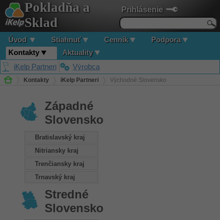
Pokladňa a
Prihlásenie
Sklad
Úvod
Stiahnuť
Cenník
Podpora
Kontakty
Aktuality
iKelp Partneri
Výrobca
Kontakty
iKelp Partneri
Východné Slovensko
Západné
Slovensko
Bratislavský kraj
Nitriansky kraj
Trenčiansky kraj
Trnavský kraj
Stredné
Slovensko