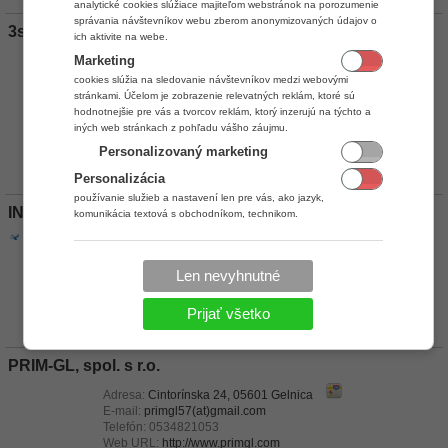
analytické cookies slúžiace majiteľom webstránok na porozumenie
správania návštevníkov webu zberom anonymizovaných údajov o
3soft Vranov, s.r.o.
ich aktivite na webe.
Adresa:
Duklianskych hrdinov 2473, 09301 Vranov nad
Marketing
Topľou
cookies slúžia na sledovanie návštevníkov medzi webovými
E-mail:
3soft(at)3soft.sk
stránkami. Účelom je zobrazenie relevatných reklám, ktoré sú
Telefón:
+421 905 707 488
hodnotnejšie pre vás a tvorcov reklám, ktorý inzerujú na týchto a
iných web stránkach z pohľadu vášho záujmu.
Personalizovaný marketing
Certifikácie
Personalizácia
používanie služieb a nastavení len pre vás, ako jazyk,
INTERDUM, s.r.o.
komunikácia textová s obchodníkom, technikom.
Adresa:
Užhorodská 26, 07101 Michalovce
E-mail:
interdum(at)interdum.sk
,
dulaj(at)interdum.sk
Telefón:
0907257908
Len nevyhnutné
Web URL:
http://www.interdum.sk/
Certifikácie
Prijať všetko
PRIM-GL, spol. s r.o.
Adresa:
Cintorínska 24, 05601 Gelnica
E-mail:
primgl57(at)gmail.com
Telefón:
0534821053
Web URL:
http://www.primgl.com