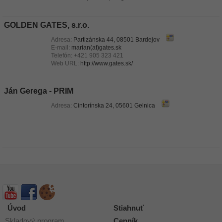
GOLDEN GATES, s.r.o.
Adresa:
Partizánska 44, 08501 Bardejov
E-mail:
marian(at)gates.sk
Telefón:
+421 905 323 421
Web URL:
http://www.gates.sk/
Ján Gerega - PRIM
Adresa:
Cintorínska 24, 05601 Gelnica
Úvod
Stiahnuť
Skladový program
Cenník