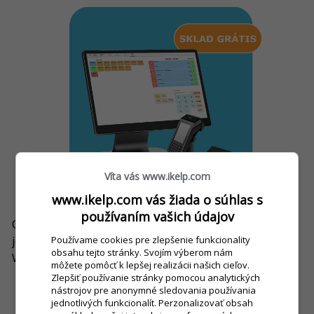
Víta vás www.ikelp.com
www.ikelp.com vás žiada o súhlas s
používaním vašich údajov
Certifikované chránené dátové úložisko. Odporúčame
Používame cookies pre zlepšenie funkcionality
jeho použitie pre zostavy s operačným systémom
obsahu tejto stránky. Svojím výberom nám
Windows.
môžete pomôcť k lepšej realizácii našich cieľov.
Zlepšiť používanie stránky pomocou analytických
nástrojov pre anonymné sledovania používania
Štandardná cena:
200 €
jednotlivých funkcionalít. Perzonalizovať obsah