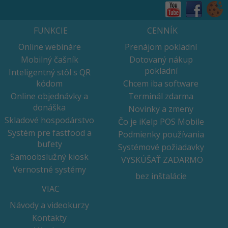
FUNKCIE
CENNÍK
Online webináre
Prenájom pokladní
Mobilný čašník
Dotovaný nákup
pokladní
Inteligentný stôl s QR
kódom
Chcem iba software
Online objednávky a
Terminál zdarma
donáška
Novinky a zmeny
Skladové hospodárstvo
Čo je iKelp POS Mobile
Systém pre fastfood a
Podmienky používania
bufety
Systémové požiadavky
Samoobslužný kiosk
VYSKÚŠAŤ ZADARMO
Vernostné systémy
bez inštalácie
VIAC
Návody a videokurzy
Kontakty