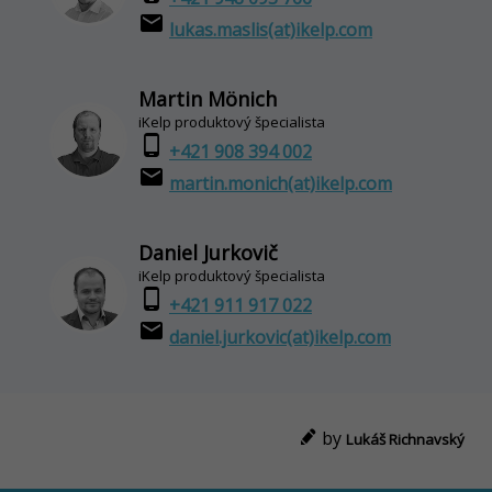
email
lukas.maslis(at)ikelp.com
Martin Mönich
iKelp produktový špecialista
phone_android
+421 908 394 002
email
martin.monich(at)ikelp.com
Daniel Jurkovič
iKelp produktový špecialista
phone_android
+421 911 917 022
email
daniel.jurkovic(at)ikelp.com
by
Lukáš Richnavský