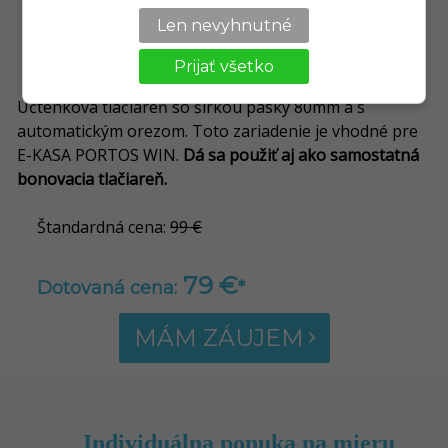
Len nevyhnutné
Prijať všetko
Účtenková tlačiareň so šírkou pásky 80mm a s
automatickým orezom. Toto zariadenie je vhodné pre
E-KASA PORTOS WIN.
Dá sa použiť aj ako samostatná
bonovacia tlačiareň.
Štandardná cena:
99 €
79 €
Dotovaná cena:
*
MÁM ZÁUJEM
Individuálna ponuka na mieru