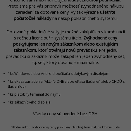
Preto sme pre vás pripravili možnosť zvýhodneného nákupu
zariadení za dotované ceny. Vy tak výrazne
ušetríte
počiatočné náklady
na nákup pokladničného systému.
Dotované pokladničné sety je možné zakúpiť len v kombinácii
s ročnou licenciou** systému iKelp.
Zvýhodnené ceny
poskytujeme len novým zákazníkom alebo existujúcim
zákazníkom, ktorí otvárajú novú prevádzku
. Pre jednu
prevádzku si zákazník môže zakúpiť len jeden zvýhodnený set,
t.j. set, ktorý obsahuje maximálne:
1ks Windows alebo Android počítača s dotykovým displejom
1ks eKasa zariadenia (ALL-IN-ONE alebo eKasa tlačiareň alebo CHDÚ s
tlačiarňou)
1ks platobný terminál do nájmu
1ks zákazníckeho displeja
Všetky ceny sú uvedené bez DPH.
*
Podmienkou zvýhodnenej ceny je aktívny platobný terminál, na ktorom bude