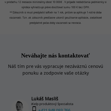
v priebehu 12 mesiacov minimálny obrat 10 000€ . V prípade nedodržania podmienky si
výrobca vyhradzuje právo doúčtovať sumu 100 € bez DPH
.
**Zákazník si musí predplatiť softvér na 1 rok, pričom sa aplikuje 1-ročná doba
viazanosti. Tzn. ak zákazník predčasne ukončí používanie aplikácie, zostatkové
predplatné počas doby viazanosti sa nevracia.
Neváhajte nás kontaktovať
Náš tím pre vás vypracuje nezáväznú cenovú
ponuku a zodpovie vaše otázky
Lukáš Masliš
iKelp produktový špecialista
phone_android
+421 948 093 766