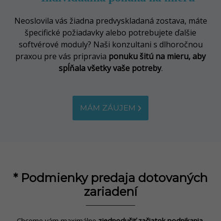
Neoslovila vás žiadna predvyskladaná zostava, máte
špecifické požiadavky alebo potrebujete ďalšie
softvérové moduly? Naši konzultani s dlhoročnou
praxou pre vás pripravia
ponuku šitú na mieru, aby
spĺňala všetky vaše potreby
.
MÁM ZÁUJEM
* Podmienky predaja dotovaných
zariadení
Chceme vám maximálne
zjednodušiť začiatok podnikania
.