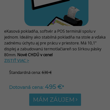
eKasová pokladňa, softvér a POS terminál spolu v
jednom. Ideálny ako stabilná pokladňa na stole a vďaka
zadnému úchytu aj pre prácu v priestore. Má 10,1"
displej a zabudovanú termotlačiareň so šírkou pásky
80mm.
Nové CHDÚ v cene!
ZISTIŤ VIAC >
Štandardná cena:
630 €
495 €
Dotovaná cena:
*
MÁM ZÁUJEM