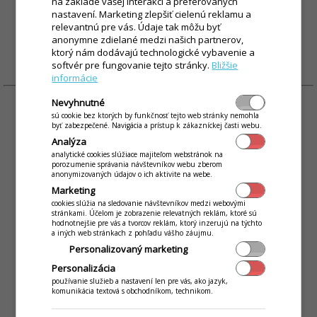
na základe vašej interakci a preferovaných
nastavení. Marketing zlepšiť cielenú reklamu a
160 €
Dotovaná cena:
*
relevantnú pre vás. Údaje tak môžu byť
anonymne zdielané medzi našich partnerov,
ktorý nám dodávajú technologické vybavenie a
MÁM ZÁUJEM
softvér pre fungovanie tejto stránky.
Bližšie
informácie
Nevyhnutné
sú cookie bez ktorých by funkčnosť tejto web stránky nemohla
byť zabezpečené. Navigácia a prístup k zákazníckej časti webu.
POS PRINTER 80mm
Analýza
analytické cookies slúžiace majiteľom webstránok na
porozumenie správania návštevníkov webu zberom
anonymizovaných údajov o ich aktivite na webe.
Marketing
cookies slúžia na sledovanie návštevníkov medzi webovými
stránkami. Účelom je zobrazenie relevatných reklám, ktoré sú
hodnotnejšie pre vás a tvorcov reklám, ktorý inzerujú na týchto
a iných web stránkach z pohľadu vášho záujmu.
Personalizovaný marketing
Personalizácia
používanie služieb a nastavení len pre vás, ako jazyk,
komunikácia textová s obchodníkom, technikom.