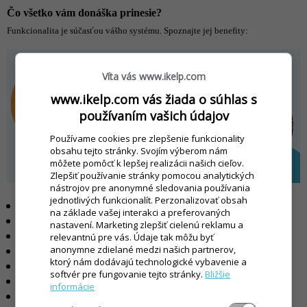
Čo všetko vám donáška prinesie?
Funkcionalita je súčasťou vášho systému. Spoznajte jej benefity:
Víta vás www.ikelp.com
www.ikelp.com vás žiada o súhlas s
používaním vašich údajov
Používame cookies pre zlepšenie funkcionality
obsahu tejto stránky. Svojím výberom nám
môžete pomôcť k lepšej realizácii našich cieľov.
Zlepšiť používanie stránky pomocou analytických
nástrojov pre anonymné sledovania používania
jednotlivých funkcionalít. Perzonalizovať obsah
vyššie tržby
vďaka online objednávkam
na základe vašej interakci a preferovaných
špecializovaný "e-shop"
pre vašu reštauráciu
nastavení. Marketing zlepšiť cielenú reklamu a
funguje na
akomkoľvek PC / notebooku / mobile
relevantnú pre vás. Údaje tak môžu byť
anonymne zdielané medzi našich partnerov,
vlastná donáška
bez provízií donáškovým službám
ktorý nám dodávajú technologické vybavenie a
šikovná donášková
aplikácia pre vašich rozvozcov
softvér pre fungovanie tejto stránky.
Bližšie
možnosť prepojiť na donáškové služby
Wolt, Bolt, Bistro
informácie
dizajn prispôsobený
vášmu webu a
vlastná appka
v mobile