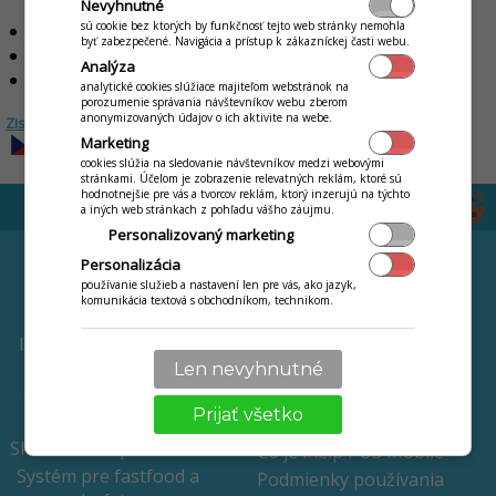
Nevyhnutné
zákazníka
sú cookie bez ktorých by funkčnosť tejto web stránky nemohla
skvelý marketingový nástroj vďaka
sms notifikáciám
byť zabezpečené. Navigácia a prístup k zákazníckej časti webu.
napojenie na
vernostný program
Analýza
podpora rôznych lístkov
-
nápojový / vínna karta / sezónny
analytické cookies slúžiace majiteľom webstránok na
porozumenie správania návštevníkov webu zberom
anonymizovaných údajov o ich aktivite na webe.
Zistite viac o výhodách funkcionality DONÁŠKA >
Marketing
cookies slúžia na sledovanie návštevníkov medzi webovými
stránkami. Účelom je zobrazenie relevatných reklám, ktoré sú
hodnotnejšie pre vás a tvorcov reklám, ktorý inzerujú na týchto
a iných web stránkach z pohľadu vášho záujmu.
Personalizovaný marketing
FUNKCIE
CENNÍK
Personalizácia
používanie služieb a nastavení len pre vás, ako jazyk,
Online webináre
Prenájom pokladní
komunikácia textová s obchodníkom, technikom.
Mobilný čašník
Dotovaný nákup
pokladní
Inteligentný stôl s QR
kódom
Chcem iba software
Len nevyhnutné
Online objednávky a
Terminál zdarma
Prijať všetko
donáška
Novinky a zmeny
Skladové hospodárstvo
Čo je iKelp POS Mobile
Systém pre fastfood a
Podmienky používania