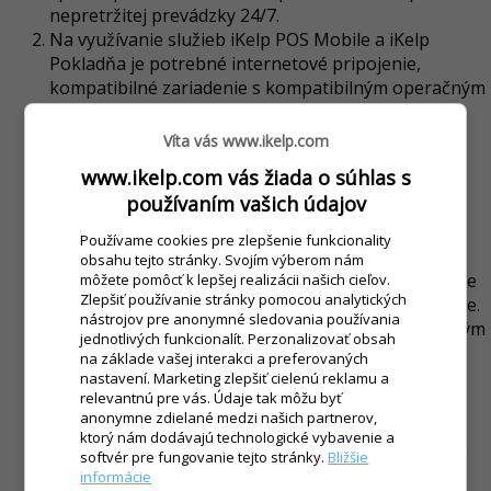
nepretržitej prevádzky 24/7.
Na využívanie služieb iKelp POS Mobile a iKelp
Pokladňa je potrebné internetové pripojenie,
kompatibilné zariadenie s kompatibilným operačným
systémom a internetovým prehliadačom, ktorých
špecifikácia je uvedené na stránkach
Víta vás www.ikelp.com
http://www.ikelp.com/go?key=ikelp.pos-
www.ikelp.com vás žiada o súhlas s
mobile.systemove-poziadavky
v systémových
používaním vašich údajov
požiadavkách. Tieto požiadavky sa môžu meniť v
závislosti od vývoja aplikácie.
Používame cookies pre zlepšenie funkcionality
V rámci všetkých edícií a funkcionality sa aplikujú
obsahu tejto stránky. Svojím výberom nám
pravidlá pre férové využívanie služby (FUP = fair use
môžete pomôcť k lepšej realizácii našich cieľov.
Zlepšiť používanie stránky pomocou analytických
policy), aby bolo zabezpečené optimálne používanie.
nástrojov pre anonymné sledovania používania
FUP sa aplikuje jednotlivo na prevádzky, kde hlavným
jednotlivých funkcionalít. Perzonalizovať obsah
kritériom sú základné hodnoty a limity, ktoré je
na základe vašej interakci a preferovaných
možné doplnkovými službami rozšíriť. Základnými
nastavení. Marketing zlepšiť cielenú reklamu a
relevantnú pre vás. Údaje tak môžu byť
hodnotami sú 15000 dokladov/rok, 100 otvorených
anonymne zdielané medzi našich partnerov,
aktívnych objednávok (9 mesiacov archív
ktorý nám dodávajú technologické vybavenie a
objednávok), 100 stolov/prevádzku, 1000 aktívnych
softvér pre fungovanie tejto stránky.
Bližšie
tovarových položiek, 50 tovarových kategórií, 3000
informácie