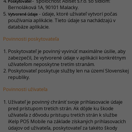
- spoločnosť Abiset s.r.o. so sídlom:
Poskytovateľ
Bernoláková 1A, 90101 Malacky.
- údaje, ktoré užívateľ vytvorí počas
Vytvorené údaje
používania aplikácie. Tieto údaje sa nachádzajú v
databáze aplikácie.
Povinnosti poskytovateľa
Poskytovateľ je povinný vyvinúť maximálne úsilie, aby
zabezpečil, že vytvorené údaje v aplikácii konkrétnym
užívateľom neposkytne tretím stranám.
Poskytovateľ poskytuje služby len na území Slovenskej
republiky.
Povinnosti užívateľa
Užívateľ je povinný chrániť svoje prihlasovacie údaje
pred prístupom tretích strán. Ak dôjde ku škode
užívateľa z dôvodu prístupu tretích strán k službe
iKelp POS Mobile na základe získaných prihlasovacích
údajov od užívateľa, poskytovateľ za takéto škody