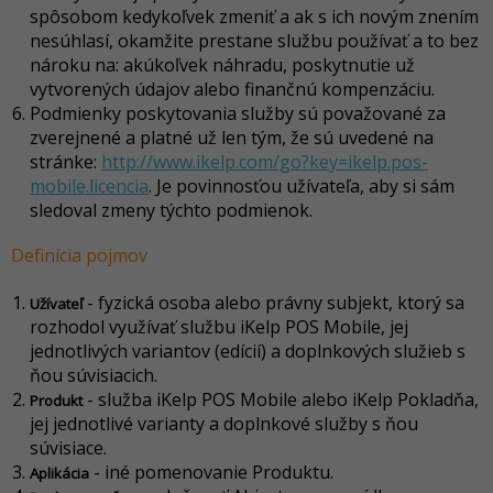
spôsobom kedykoľvek zmeniť a ak s ich novým znením
nesúhlasí, okamžite prestane službu používať a to bez
nároku na: akúkoľvek náhradu, poskytnutie už
vytvorených údajov alebo finančnú kompenzáciu.
Podmienky poskytovania služby sú považované za
zverejnené a platné už len tým, že sú uvedené na
stránke:
http://www.ikelp.com/go?key=ikelp.pos-
mobile.licencia
. Je povinnosťou užívateľa, aby si sám
sledoval zmeny týchto podmienok.
Definícia pojmov
- fyzická osoba alebo právny subjekt, ktorý sa
Užívateľ
rozhodol využívať službu iKelp POS Mobile, jej
jednotlivých variantov (edícií) a doplnkových služieb s
ňou súvisiacich.
- služba iKelp POS Mobile alebo iKelp Pokladňa,
Produkt
jej jednotlivé varianty a doplnkové služby s ňou
súvisiace.
- iné pomenovanie Produktu.
Aplikácia