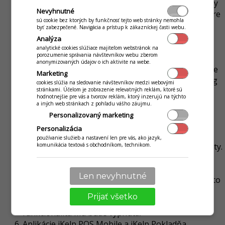
aktívnych zákazníckych kontaktov, finančné doklady
Nevyhnutné
nie sú limitované počtom v rámci aktívnej služby. Pre
sú cookie bez ktorých by funkčnosť tejto web stránky nemohla
edície zadarmo sú hodnotami 3600 dokladov/rok.
byť zabezpečené. Navigácia a prístup k zákazníckej časti webu.
Užívateľ súhlasí so zapojením sa do anonymného
Analýza
vyhodnocovania používania analytických nástrojov
analytické cookies slúžiace majiteľom webstránok na
porozumenie správania návštevníkov webu zberom
poskytovateľom z dôvodu zdokonaľovania
anonymizovaných údajov o ich aktivite na webe.
užívateľského rozhrania aplikácie a jej funkcií. Údaje
Marketing
sú anonymné a slúžia výlučne pre vývoj, monitoring
cookies slúžia na sledovanie návštevníkov medzi webovými
stránkami. Účelom je zobrazenie relevatných reklám, ktoré sú
a údržbu aplikácie.
hodnotnejšie pre vás a tvorcov reklám, ktorý inzerujú na týchto
Pre prístup a používanie, zdieľanie informačných a
a iných web stránkach z pohľadu vášho záujmu.
údajových katalógov, ktoré zabezpečujú
Personalizovaný marketing
komfortnosť aplikácie je nutné súhlasiť s
Personalizácia
anonymným prispievaním do týchto katalógov
používanie služieb a nastavení len pre vás, ako jazyk,
komunikácia textová s obchodníkom, technikom.
svojimi údajmi v rámci zdieľanej informačnej hodnoty.
Ide o služby ako katalóg tovarov, obchodných
kontaktov. Prispievanie a používanie týchto
Len nevyhnutné
katalógov je dobrovoľné a ak si užívateľ nepraje túto
funkcionalitu využívať, je potrebné zaslať písomnú
Prijať všetko
žiadosť emailom na
podpora(at)ikelp.sk
a táto
funkcionalita mu bude vypnutá.
Aplikácie iKelp POS Mobile a iKelp Pokladňa