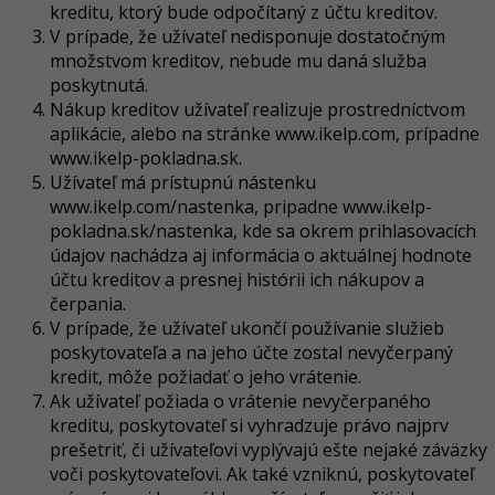
kreditu, ktorý bude odpočítaný z účtu kreditov.
V prípade, že užívateľ nedisponuje dostatočným
množstvom kreditov, nebude mu daná služba
poskytnutá.
Nákup kreditov užívateľ realizuje prostredníctvom
aplikácie, alebo na stránke www.ikelp.com, prípadne
www.ikelp-pokladna.sk.
Užívateľ má prístupnú nástenku
www.ikelp.com/nastenka, pripadne www.ikelp-
pokladna.sk/nastenka
, kde sa okrem prihlasovacích
údajov nachádza aj informácia o aktuálnej hodnote
účtu kreditov a presnej histórii ich nákupov a
čerpania.
V prípade, že užívateľ ukončí používanie služieb
poskytovateľa a na jeho účte zostal nevyčerpaný
kredit, môže požiadať o jeho vrátenie.
Ak užívateľ požiada o vrátenie nevyčerpaného
kreditu, poskytovateľ si vyhradzuje právo najprv
prešetriť, či užívateľovi vyplývajú ešte nejaké záväzky
voči poskytovateľovi. Ak také vzniknú, poskytovateľ