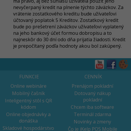
má právo, aj bez súhlasu užívateľa použiť jeho
nevyčerpaný kredit na plnenie týchto záväzkov. Za
vrátenie zostatkového kreditu bude užívateľovi
účtovaný poplatok 5 Kreditov. Zostatkový kredit
bude po prešetrení záväzkov užívateľovi vyplatený
na jeho bankový účet formou dobropisu a to
najneskôr do 30 dní odo dňa prijatia žiadosti.
Kredit
je prepočítaný podľa hodnoty akou bol zakúpený.
FUNKCIE
CENNÍK
Online webináre
Prenájom pokladní
Mobilný čašník
Dotovaný nákup
pokladní
Inteligentný stôl s QR
kódom
Chcem iba software
Online objednávky a
Terminál zdarma
donáška
Novinky a zmeny
Skladové hospodárstvo
Čo je iKelp POS Mobile