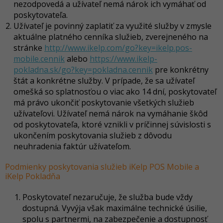
nezodpovedá a užívateľ nemá nárok ich vymáhať od
poskytovateľa.
Užívateľ je povinný zaplatiť za využité služby v zmysle
aktuálne platného cenníka služieb, zverejneného na
stránke
http://www.ikelp.com/go?key=ikelp.pos-
mobile.cennik
alebo
https://www.ikelp-
pokladna.sk/go?key=pokladna.cennik
pre konkrétny
štát a konkrétne služby. V prípade, že sa užívateľ
omešká so splatnosťou o viac ako 14 dní, poskytovateľ
má právo ukončiť poskytovanie všetkých služieb
užívateľovi. Užívateľ nemá nárok na vymáhanie škôd
od poskytovateľa, ktoré vznikli v príčinnej súvislosti s
ukončením poskytovania služieb z dôvodu
neuhradenia faktúr užívateľom.
Podmienky poskytovania služieb iKelp POS Mobile a
iKelp Pokladňa
Poskytovateľ nezaručuje, že služba bude vždy
dostupná. Vyvýja však maximálne technické úsilie,
spolu s partnermi, na zabezpečenie a dostupnosť