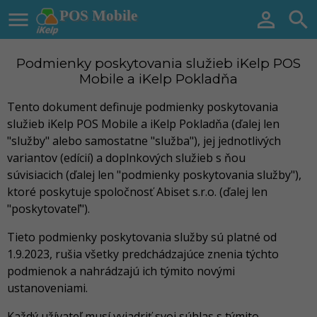

POS Mobile


Podmienky poskytovania služieb iKelp POS
Mobile a iKelp Pokladňa
Tento dokument definuje podmienky poskytovania
služieb iKelp POS Mobile a iKelp Pokladňa (ďalej len
"služby" alebo samostatne "služba"), jej jednotlivých
variantov (edícií) a doplnkových služieb s ňou
súvisiacich (ďalej len "podmienky poskytovania služby"),
ktoré poskytuje spoločnosť Abiset s.r.o. (ďalej len
"poskytovateľ").
Tieto podmienky poskytovania služby sú platné od
1.9.2023, rušia všetky predchádzajúce znenia týchto
podmienok a nahrádzajú ich týmito novými
ustanoveniami.
Každý užívateľ musí vyjadriť svoj súhlas s týmito