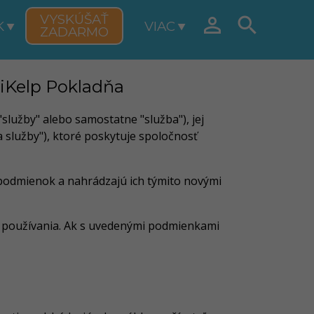
VYSKÚŠAŤ


K
VIAC
ZADARMO
 iKelp Pokladňa
služby" alebo samostatne "služba"), jej
ia služby"), ktoré poskytuje spoločnosť
 podmienok a nahrádzajú ich týmito novými
ej používania. Ak s uvedenými podmienkami