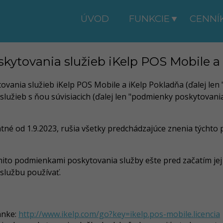
ÚVOD
FUNKCIE
CENNÍ
ytovania služieb iKelp POS Mobile a
nia služieb iKelp POS Mobile a iKelp Pokladňa (ďalej len "
h služieb s ňou súvisiacich (ďalej len "podmienky poskytovan
tné od 1.9.2023, rušia všetky predchádzajúce znenia týchto
týmito podmienkami poskytovania služby ešte pred začatím j
službu používať.
ánke:
http://www.ikelp.com/go?key=ikelp.pos-mobile.licencia