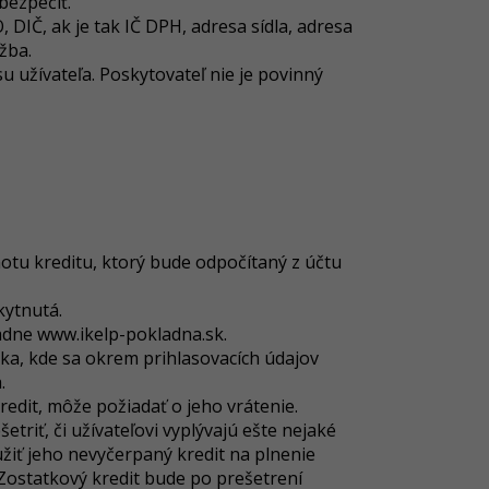
bezpečiť.
 DIČ, ak je tak IČ DPH, adresa sídla, adresa
žba.
 užívateľa. Poskytovateľ nie je povinný
tu kreditu, ktorý bude odpočítaný z účtu
kytnutá.
padne www.ikelp-pokladna.sk.
nka
, kde sa okrem prihlasovacích údajov
.
redit, môže požiadať o jeho vrátenie.
triť, či užívateľovi vyplývajú ešte nejaké
užiť jeho nevyčerpaný kredit na plnenie
 Zostatkový kredit bude po prešetrení