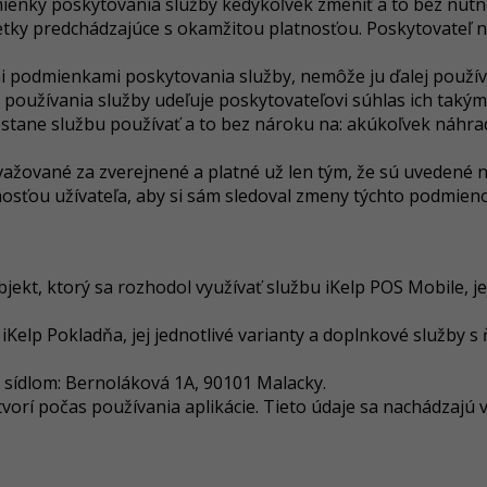
ienky poskytovania služby kedykoľvek zmeniť a to bez nutn
ky predchádzajúce s okamžitou platnosťou. Poskytovateľ ni
mi podmienkami poskytovania služby, nemôže ju ďalej použív
používania služby udeľuje poskytovateľovi súhlas ich taký
stane službu používať a to bez nároku na: akúkoľvek náhra
ažované za zverejnené a platné už len tým, že sú uvedené 
nnosťou užívateľa, aby si sám sledoval zmeny týchto podmien
ekt, ktorý sa rozhodol využívať službu iKelp POS Mobile, jej 
iKelp Pokladňa, jej jednotlivé varianty a doplnkové služby s 
so sídlom: Bernoláková 1A, 90101 Malacky.
ytvorí počas používania aplikácie. Tieto údaje sa nachádzajú v