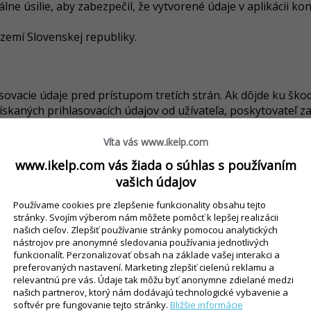
lne úsilie, aby zabezpečil, že vytvorené údaje v aplikácii 
zemí Slovenskej republiky.
asovacie údaje pred prístupom tretích strán. Ak dôjde ku ško
získaných prihlasovacích údajov od užívateľa, poskytovateľ 
é služby v zmysle aktuálne platného cenníka služieb, zverejn
Víta vás www.ikelp.com
ps://www.ikelp-pokladna.sk/go?key=pokladna.cennik
pre konk
www.ikelp.com vás žiada o súhlas s používaním
 viac ako 14 dní, poskytovateľ má právo ukončiť poskytovanie
vašich údajov
tovateľa, ktoré vznikli v príčinnej súvislosti s ukončením
Používame cookies pre zlepšenie funkcionality obsahu tejto
stránky. Svojím výberom nám môžete pomôcť k lepšej realizácii
Mobile a iKelp Pokladňa
našich cieľov. Zlepšiť používanie stránky pomocou analytických
nástrojov pre anonymné sledovania používania jednotlivých
funkcionalít. Perzonalizovať obsah na základe vašej interakci a
e vždy dostupná. Vyvýja však maximálne technické úsilie, s
preferovaných nastavení. Marketing zlepšiť cielenú reklamu a
7.
relevantnú pre vás. Údaje tak môžu byť anonymne zdielané medzi
 a iKelp Pokladňa je potrebné internetové pripojenie, komp
našich partnerov, ktorý nám dodávajú technologické vybavenie a
ehliadačom, ktorých špecifikácia je uvedené na stránkach
softvér pre fungovanie tejto stránky.
Bližšie informácie