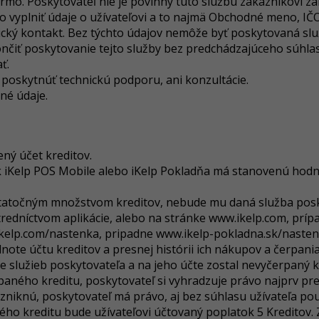
rmo. Poskytovateľ nie je povinný túto službu zakazníkovi za
o vyplniť údaje o užívateľovi a to najmä Obchodné meno, IČO,
nický kontakt. Bez týchto údajov nemôže byť poskytovaná slu
čiť poskytovanie tejto služby bez predchádzajúceho súhlasu
ť.
i poskytnúť technickú podporu, ani konzultácie.
né údaje.
ený účet kreditov.
 iKelp POS Mobile alebo iKelp Pokladňa má stanovenú hodno
ostatočným množstvom kreditov, nebude mu daná služba pos
tredníctvom aplikácie, alebo na stránke www.ikelp.com, prí
kelp.com/nastenka, pripadne www.ikelp-pokladna.sk/naste
note účtu kreditov a presnej histórii ich nákupov a čerpania
ie služieb poskytovateľa a na jeho účte zostal nevyčerpaný k
aného kreditu, poskytovateľ si vyhradzuje právo najprv preše
vzniknú, poskytovateľ má právo, aj bez súhlasu užívateľa po
ého kreditu bude užívateľovi účtovaný poplatok 5 Kreditov.