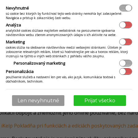
ových požiadavkách. Tieto požiadavky sa môžu meniť v závisl
Nevyhnutné
 sa aplikujú pravidlá pre férové využívanie služby (FUP = fai
sú cookie bez ktorých by funkčnosť tejto web stránky nemohla byť zabezpečené.
 na prevádzky, kde hlavným kritériom sú základné hodnoty a
Navigácia a prístup k zákazníckej časti webu.
00 dokladov/rok, 100 otvorených aktívnych objednávok (9 me
Analýza
ových položiek, 50 tovarových kategórií, 3000 aktívnych zá
analytické cookies slúžiace majiteľom webstránok na porozumenie správania
návštevníkov webu zberom anonymizovaných údajov o ich aktivite na webe.
 služby. Pre edície zadarmo sú hodnotami 3600 dokladov/rok.
Marketing
anonymného vyhodnocovania používania analytických nástro
cookies slúžia na sledovanie návštevníkov medzi webovými stránkami. Účelom je
 aplikácie a jej funkcií. Údaje sú anonymné a slúžia výlučne
zobrazenie relevatných reklám, ktoré sú hodnotnejšie pre vás a tvorcov reklám, ktorý
inzerujú na týchto a iných web stránkach z pohľadu vášho záujmu.
formačných a údajových katalógov, ktoré zabezpečujú komfort
Personalizovaný marketing
lógov svojimi údajmi v rámci zdieľanej informačnej hodnoty
Personalizácia
oužívanie týchto katalógov je dobrovoľné a ak si užívateľ ne
používanie služieb a nastavení len pre vás, ako jazyk, komunikácia textová s
ilom na
podpora(at)ikelp.sk
a táto funkcionalita mu bude vyp
obchodníkom, technikom.
ladňa podporujú pripojenie platobných terminálov a ďalších
o stanoviť, ktoré zariadenia môžu byť s jeho aplikáciami pre
tovateľov platobných služieb, ktorí majú s poskytovateľom 
Len nevyhnutné
Prijať všetko
ky. V prípade, že poskytovateľ usúdi, že došlo k porušeniu
likácií odpojiť a znemožniť jeho online používanie, bez nár
iKelp Pokladňa pri funkciách a edíciách poskytovaných zad