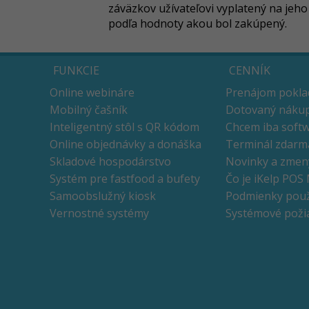
záväzkov užívateľovi vyplatený na jeho
podľa hodnoty akou bol zakúpený.
FUNKCIE
CENNÍK
Online webináre
Prenájom pokla
Mobilný čašník
Dotovaný nákup
Inteligentný stôl s QR kódom
Chcem iba soft
Online objednávky a donáška
Terminál zdarm
Skladové hospodárstvo
Novinky a zmen
Systém pre fastfood a bufety
Čo je iKelp POS
Samoobslužný kiosk
Podmienky použ
Vernostné systémy
Systémové poži