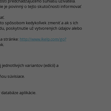
osti predchádzajúceho súhlasu užívateľa.
e je povinný o tejto skutočnosti informovať
ať.
mto spôsobom kedykoľvek zmeniť a ak s ich
du, poskytnutie už vytvorených údajov alebo
na stránke:
http://www.ikelp.com/go?
ok.
jednotlivých variantov (edícií) a
ňou súvisiace.
 databáze aplikácie.