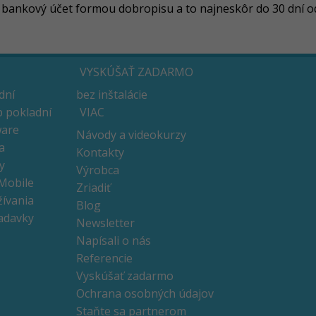
 bankový účet formou dobropisu a to najneskôr do 30 dní odo
VYSKÚŠAŤ ZADARMO
dní
bez inštalácie
 pokladní
VIAC
ware
Návody a videokurzy
a
Kontakty
y
Výrobca
 Mobile
Zriadiť
ívania
Blog
adavky
Newsletter
Napísali o nás
Referencie
Vyskúšať zadarmo
Ochrana osobných údajov
Staňte sa partnerom