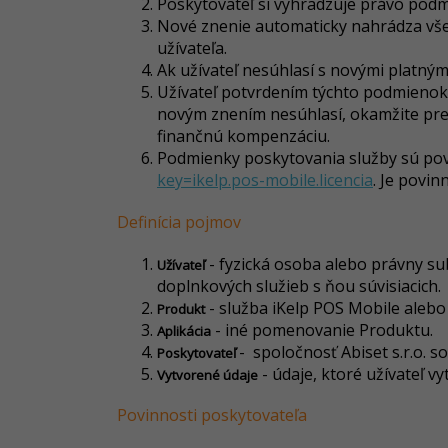
Poskytovateľ si vyhradzuje právo podm
Nové znenie automaticky nahrádza všet
užívateľa.
Ak užívateľ nesúhlasí s novými platný
Užívateľ potvrdením týchto podmienok 
novým znením nesúhlasí, okamžite pre
finančnú kompenzáciu.
Podmienky poskytovania služby sú pov
key=ikelp.pos-mobile.licencia
. Je povi
Definícia pojmov
- fyzická osoba alebo právny subj
Užívateľ
doplnkových služieb s ňou súvisiacich.
- služba iKelp POS Mobile alebo 
Produkt
- iné pomenovanie Produktu.
Aplikácia
- spoločnosť Abiset s.r.o. 
Poskytovateľ
- údaje, ktoré užívateľ v
Vytvorené údaje
Povinnosti poskytovateľa