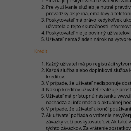
Služba je poskytovaná užívateľovi zada
Pre využívanie služieb je nutné pravdiv
prevádzky ak je iná, emailový a telefo
Poskytovateľ má právo kedykoľvek ukon
užívateľa o tejto skutočnosti informova
Poskytovateľ nie je povinný užívateľov
Užívateľ nemá žiaden nárok na vytvore
Kredit
Každý užívateľ má po registrácii vytvor
Každá služba alebo doplnková služba k
kreditov.
V prípade, že užívateľ nedisponuje d
Nákup kreditov užívateľ realizuje pros
Užívateľ má prístupnú nástenku
www.i
nachádza aj informácia o aktuálnej hod
V prípade, že užívateľ ukončí používan
Ak užívateľ požiada o vrátenie nevyčerp
záväzky voči poskytovateľovi. Ak také 
týchto záväzkov. Za vrátenie zostatkov