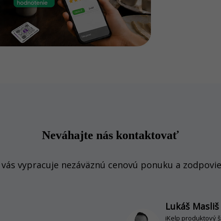
Neváhajte nás kontaktovať
 vás vypracuje nezáväznú cenovú ponuku a zodpovie
Lukáš Masliš
iKelp produktový š