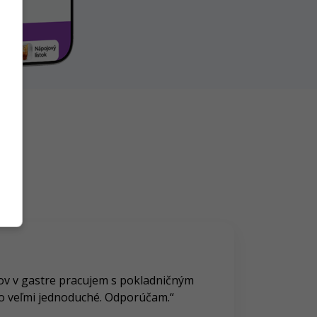
kov v gastre pracujem s pokladničným
 to veľmi jednoduché. Odporúčam.
“