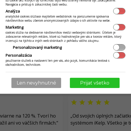
sú cookie bez ktorých by funkčnosť tejto web stránky nemohla byť zabezpečené.
Navigácia a prístup k zákazníckej časti webu.
Analýza
analytické cookies slúžiace majiteľom webstránok na porozumenie správania
návštevníkov webu zberom anonymizovaných údajov o ich aktivite na webe.
Marketing
cookies slúžia na sledovanie návštevníkov medzi webovými stránkami. Účelom je
zobrazenie relevatných reklám, ktoré sú hodnotnejšie pre vás a tvorcov reklám, ktorý
inzerujú na týchto a iných web stránkach z pohľadu vášho záujmu.
Personalizovaný marketing
Personalizácia
používanie služieb a nastavení len pre vás, ako jazyk, komunikácia textová s
obchodníkom, technikom.
Len nevyhnutné
Prijať všetko
star
star
star
star
star
aviarne na 120 %.
Tvorí ho
„
Od svojich úplných začiat
žil ani vo väčších firmách.
“
systémom iKelp
. Všetko je