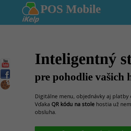
POS Mobile
Inteligentný s
pre pohodlie vašich h
Digitálne menu, objednávky aj platby 
Vďaka
QR kódu na stole
hostia už nem
obsluha.