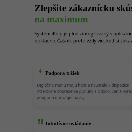
Zlepšite zákaznícku skú
na maximum
Systém iKelp je plne zintegrovaný s aplikác
pokladne. Čašník preto vždy vie, keď si záka
bolt
Podpora tržieb
Digitálne menu
majú hostia neustále k dispozícii.
A
traktívne zobrazenie ponuky a odporúčania výra
podporia dooobjednávky
.
dashboard
Intuitívne ovládanie