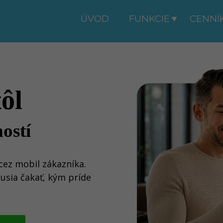
ÚVOD
FUNKCIE
CENNÍ
tôl
ostí
cez mobil zákazníka.
usia čakať, kým príde