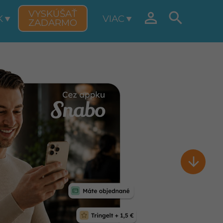
VYSKÚŠAŤ


K
VIAC
ZADARMO
