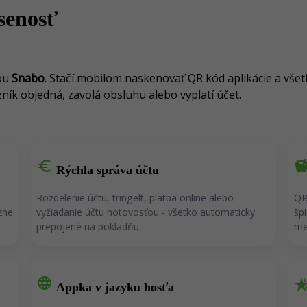
senosť
iou
Snabo
. Stačí mobilom naskenovať QR kód aplikácie a všet
zník objedná, zavolá obsluhu alebo vyplatí účet.
euro
savin
Rýchla správa účtu
Rozdelenie účtu, tringelt, platba online alebo
QR
zne
vyžiadanie účtu hotovosťou - všetko automaticky
šp
prepojené na pokladňu
.
me
language
hotel_cl
Appka v jazyku hosťa