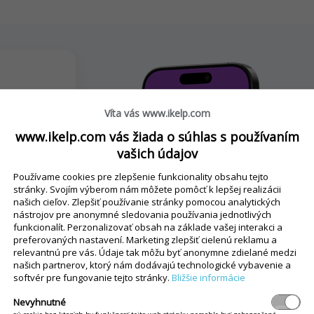
Víta vás www.ikelp.com
www.ikelp.com vás žiada o súhlas s používaním
vašich údajov
Používame cookies pre zlepšenie funkcionality obsahu tejto
stránky. Svojím výberom nám môžete pomôcť k lepšej realizácii
v iKelp
našich cieľov. Zlepšiť používanie stránky pomocou analytických
nástrojov pre anonymné sledovania používania jednotlivých
rok
funkcionalít. Perzonalizovať obsah na základe vašej interakci a
preferovaných nastavení. Marketing zlepšiť cielenú reklamu a
relevantnú pre vás. Údaje tak môžu byť anonymne zdielané medzi
našich partnerov, ktorý nám dodávajú technologické vybavenie a
ONUKU
softvér pre fungovanie tejto stránky.
Bližšie informácie
Nevyhnutné