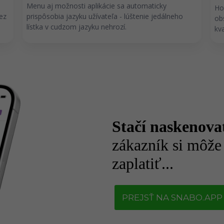
Menu aj možnosti aplikácie sa automaticky
Ho
bez
prispôsobia jazyku užívateľa - lúštenie jedálneho
ob
lístka v cudzom jazyku nehrozí.
kv
Stačí naskenov
zákazník si môže
zaplatiť...
PREJSŤ NA SNABO.APP