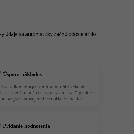
ky údaje sa automaticky začnú odosielať do
gs
Úspora nákladov
 kód odbremení personál a pomáha zvládať
ičku s menším počtom zamestnancov. Digitálne
nu navyše upravujete bez nákladov na tlač.
ass
Pridanie hodnotenia