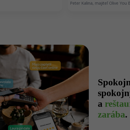
Peter Kalina, majiteľ Olive You 
Spokojní
spokojný
a
reštau
zarába
.