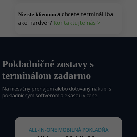
a chcete terminál iba
Nie ste klientom
ako hardvér?
Kontaktujte nás >
Pokladničné zostavy s
terminálom zadarmo
Na mesačný prenájom alebo dotovaný nákup, s
pokladničným softvérom a eKasou v cene.
ALL-IN-ONE MOBILNÁ POKLADŇA