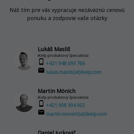
Náš tím pre vás vypracuje nezáväznú cenovú
ponuku a zodpovie vaše otázky
Lukáš Masliš
iKelp produktový špecialista
phone_android
+421 948 093 766
email
lukas.maslis(at)ikelp.com
Martin Mönich
iKelp produktový špecialista
phone_android
+421 908 394 002
email
martin.monich(at)ikelp.com
Daniel Jurkovič