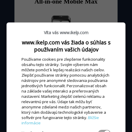
All-in-one Mobile Max
Víta vás www.ikelp.com
www.ikelp.com vás žiada o súhlas s
používaním vašich údajov
Používame cookies pre zlepšenie funkcionality
obsahu tejto stránky. Svojím výberom nám
môžete pomôcť k lepšej realizácii našich cieľov.
Zlepšiť používanie stránky pomocou analytických
od 0 - 24 €
mesačne
nástrojov pre anonymné sledovania používania
jednotlivých funkcionalít. Perzonalizovať obsah
podľa výšky obratu kartou
na základe vašej interakci a preferovaných
nastavení. Marketing zlepšiť cielenú reklamu a
relevantnú pre vás. Údaje tak môžu byť
anonymne zdielané medzi našich partnerov,
MÁM ZÁUJEM
ktorý nám dodávajú technologické vybavenie a
softvér pre fungovanie tejto stránky.
Bližšie
informácie