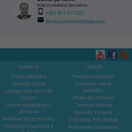
iKelp produktový špecialista
phone_android
+421 911 917 022
email
daniel.jurkovic(at)ikelp.com
FUNKCIE
CENNÍK
Online webináre
Prenájom pokladní
Mobilný čašník
Dotovaný nákup
pokladní
Inteligentný stôl s QR
kódom
Chcem iba software
Online objednávky a
Terminál zdarma
donáška
Novinky a zmeny
Skladové hospodárstvo
Čo je iKelp POS Mobile
Systém pre fastfood a
Podmienky používania