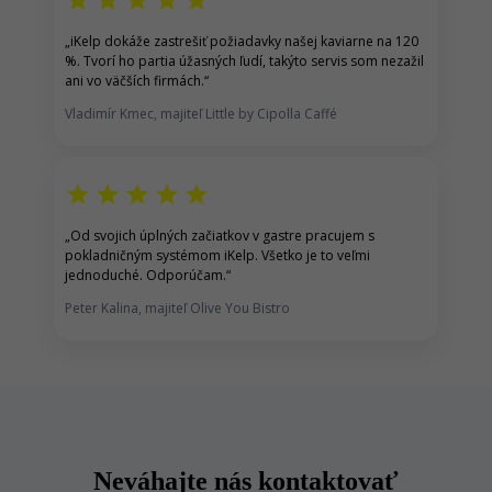
star
star
star
star
star
„
iKelp dokáže zastrešiť p
ožiadavky našej kaviarne na 120
%.
Tvorí ho partia úžasných ľudí, takýto servis som nezažil
ani vo väčších firmách.
“
Vladimír Kmec, majiteľ Little by Cipolla Caffé
star
star
star
star
star
„
Od svojich úplných začiatkov v gastre pracujem s
pokladničným systémom iKelp
. Všetko je to veľmi
jednoduché. Odporúčam.
“
Peter Kalina, majiteľ Olive You Bistro
Neváhajte nás kontaktovať