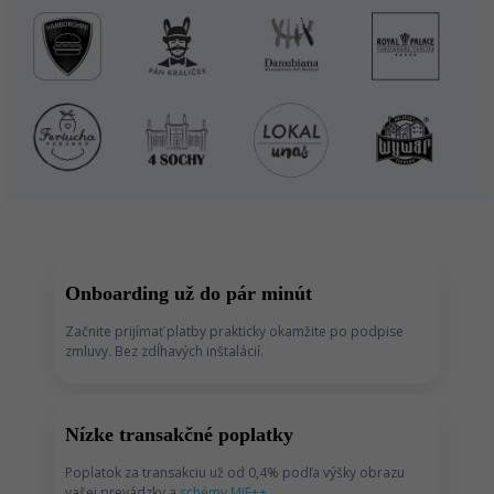
Onboarding už do pár minút
Začnite prijímať platby prakticky okamžite po podpise
zmluvy. Bez zdĺhavých inštalácií.
Nízke transakčné poplatky
Poplatok za transakciu už od 0,4% podľa výšky obrazu
vašej prevádzky a
schémy MIF++
.