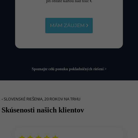
pri obrate kartou nad tisíc €
MÁM ZÁUJEM
Spoznajte celú ponuku pokladničných riešení >
-
SLOVENSKÉ RIEŠENIA, 20 ROKOV NA TRHU
Skúsenosti našich klientov
r