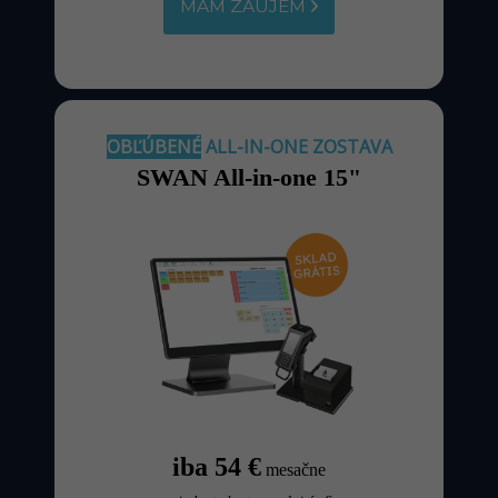
MÁM ZÁUJEM
OBĽÚBENÉ
ALL-IN-ONE ZOSTAVA
SWAN All-in-one 15"
iba 54 €
mesačne