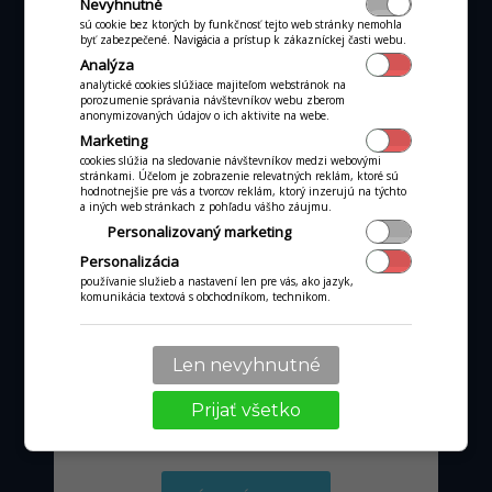
Nevyhnutné
sú cookie bez ktorých by funkčnosť tejto web stránky nemohla
byť zabezpečené. Navigácia a prístup k zákazníckej časti webu.
ALL-IN-ONE POKLADŇA
Analýza
All-in-one P3MIX
analytické cookies slúžiace majiteľom webstránok na
porozumenie správania návštevníkov webu zberom
anonymizovaných údajov o ich aktivite na webe.
Marketing
cookies slúžia na sledovanie návštevníkov medzi webovými
stránkami. Účelom je zobrazenie relevatných reklám, ktoré sú
hodnotnejšie pre vás a tvorcov reklám, ktorý inzerujú na týchto
a iných web stránkach z pohľadu vášho záujmu.
Personalizovaný marketing
Personalizácia
používanie služieb a nastavení len pre vás, ako jazyk,
komunikácia textová s obchodníkom, technikom.
Len nevyhnutné
od 36 €
mesačne
Prijať všetko
pri obrate kartou nad tisíc €