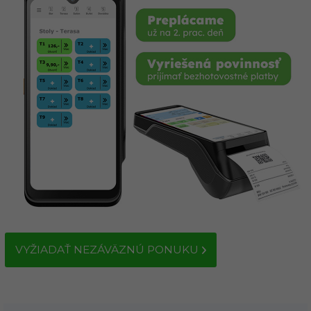
VYŽIADAŤ NEZÁVÄZNÚ PONUKU