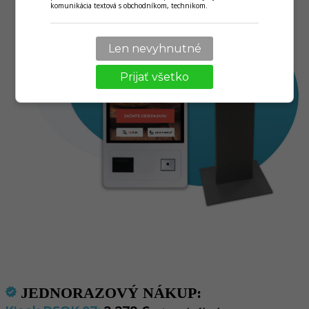
komunikácia textová s obchodníkom, technikom.
Len nevyhnutné
Prijať všetko
JEDNORAZOVÝ NÁKUP:
verified