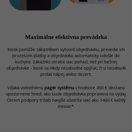
Maximálne efektívna prevádzka
Kiosk pomôže zákazníkom vytvoriť objednávku, prevedie ich
procesom platby a objednávku automaticky odošle do
kuchyne.
Zákazníci utratia viac peňazí, než pri bežnej
objednávke - kiosk sa nikdy nezabudne opýtať, či si nezabudli
pridať nápoj alebo dezert.
Vďaka voliteľnému
pager systému
v hodnote 450 € dostanú
upozornenie hneď, ako bude objednávka pripravená na výdaj.
Okrem podpory tržieb navyše u
šetríte viac ako 1400 € každý
mesiac
*.