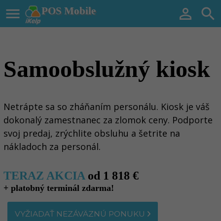

POS Mobile


Samoobslužný kiosk
Netrápte sa so zháňaním personálu. Kiosk je váš
dokonalý zamestnanec za zlomok ceny. Podporte
svoj predaj, zrýchlite obsluhu a šetrite na
nákladoch za personál.
TERAZ AKCIA
od 1 818 €
+ platobný terminál zdarma!
VYŽIADAŤ NEZÁVÄZNÚ PONUKU