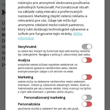
nástrojov pre anonymné sledovania používania
PRISP
ÔSOBÍ SA PRIESTORU
jednotlivých funkcionalít. Perzonalizovať obsah
Kiosk DSOK 07
na základe vašej interakci a preferovaných
nastavení. Marketing zlepšiť cielenú reklamu a
relevantnú pre vás. Údaje tak môžu byť
Univerzálny kiosk, ktorý sa vďaka inštalácii na
anonymne zdielané medzi našich partnerov,
stenu alebo na stojan dokonale
prispôsobí
ktorý nám dodávajú technologické vybavenie a
softvér pre fungovanie tejto stránky.
Bližšie
individuálnym potrebám každého priestoru
.
informácie
Dotykový 21.5" displej zabezpečuje rýchle
ovládanie a skracuje čakacie doby. Súčasťou
Nevyhnutné
sú cookie bez ktorých by funkčnosť tejto web stránky nemohla
zariadenia je integrovaný terminál a rýchla
byť zabezpečené. Navigácia a prístup k zákazníckej časti webu.
tlačiareň na okamžité vydávanie účteniek a
Analýza
potvrdení.
analytické cookies slúžiace majiteľom webstránok na
porozumenie správania návštevníkov webu zberom
anonymizovaných údajov o ich aktivite na webe.
Marketing
cookies slúžia na sledovanie návštevníkov medzi webovými
stránkami. Účelom je zobrazenie relevatných reklám, ktoré sú
hodnotnejšie pre vás a tvorcov reklám, ktorý inzerujú na týchto
a iných web stránkach z pohľadu vášho záujmu.
Personalizovaný marketing
Personalizácia
používanie služieb a nastavení len pre vás, ako jazyk,