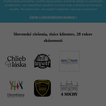
Fastfoodové prevádzky a bufety bojujú počas obedovej špičky so spoločným
problémom – pri najväčšom vyťažení sa tvoria rady a obsluha ani kuchyňa
nestíha. Poradíme vám, ako vyťažiť v takýchto situáciách maximum:
Šetrite s objednávkovým kioskom >
Slovenské riešenia, tisíce klientov, 20 rokov
skúseností