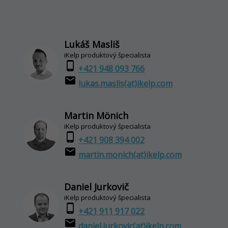
Lukáš Masliš
iKelp produktový špecialista
phone_android
+421 948 093 766
email
lukas.maslis(at)ikelp.com
Martin Mönich
iKelp produktový špecialista
phone_android
+421 908 394 002
email
martin.monich(at)ikelp.com
Daniel Jurkovič
iKelp produktový špecialista
phone_android
+421 911 917 022
email
daniel.jurkovic(at)ikelp.com