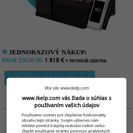
JEDNORAZOVÝ NÁKUP:
verified
Kiosk DSOK 06:
1 818 €
+ terminál zdarma
VYŽIADAŤ NEZÁVÄZNÚ PONUKU
Víta vás www.ikelp.com
www.ikelp.com vás žiada o súhlas s
používaním vašich údajov
Používame cookies pre zlepšenie funkcionality
obsahu tejto stránky. Svojím výberom nám
môžete pomôcť k lepšej realizácii našich cieľov.
Zlepšiť používanie stránky pomocou analytických