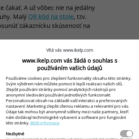
 čakať. A už vôbec nie na jedálny
luhy. Malý
QR kód na stole
, tzv.
posunúť zákaznícku skúsenosť na
Vítá vás www.ikelp.com
www.ikelp.com vás žádá o souhlas s
používáním vašich údajů
e
Používáme cookies pro zlepšení funkcionality obsahu této stránky.
 obsluhu
Svým výběrem nám můžete pomoci k lepší realizaci našich cílů.
Zlepšit používání stránky pomocí analytických nástrojů pro
, prípadne aj pridať tringelt
anonymní sledování používání jednotlivých funkcionalit.
Perzonalizovat obsah na základě vaší interakci a preferovaných
nastavení. Marketing zlepšit cílenou reklamu a relevantní pro vás.
 výrazné odľahčenie personálu,
Údaje tak mohou být anonymně sdíleny mezi naše partnery, kteří
nám dodávají technologické vybavení a software pro fungování
ky a vyššiu plynulosť prevádzky.
této stránky.
Bližší informace
Nezbytné