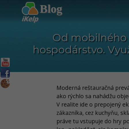
Blog
Od mobilného 
hospodárstvo. Využ
Moderná reštauračná prevá
ako rýchlo sa nahádžu obje
V realite ide o prepojený 
zákazníka, cez kuchyňu, skl
práve tu vstupuje do hry po