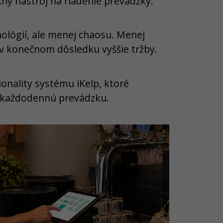
ný nástroj na riadenie prevádzky.
nológií, ale menej chaosu. Menej
 v konečnom dôsledku vyššie tržby.
onality systému iKelp, ktoré
a každodennú prevádzku.