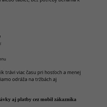
a
í
menu
ík trávi viac času pri hosťoch a menej
priamo odráža na tržbách aj
ávky aj platby cez mobil zákazníka