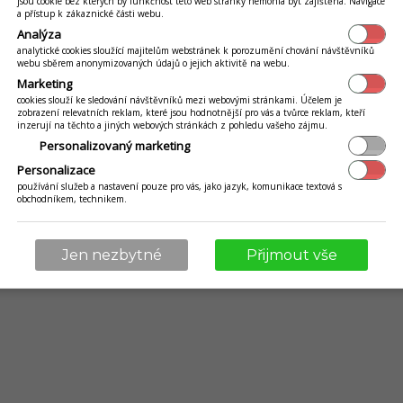
hé prevádzky potvrdzujú, je aj nárast
jsou cookie bez kterých by funkčnost této web stránky nemohla být zajištěna. Navigace
a přístup k zákaznické části webu.
ednoducho objedná viac, keď má
Analýza
analytické cookies sloužící majitelům webstránek k porozumění chování návštěvníků
webu sběrem anonymizovaných údajů o jejich aktivitě na webu.
Marketing
cookies slouží ke sledování návštěvníků mezi webovými stránkami. Účelem je
vďaka samoobslužnému kiosku
zobrazení relevatních reklam, které jsou hodnotnější pro vás a tvůrce reklam, kteří
inzerují na těchto a jiných webových stránkách z pohledu vašeho zájmu.
Personalizovaný marketing
rušné prevádzky poznajú jeden
Personalizace
 rady.
používání služeb a nastavení pouze pro vás, jako jazyk, komunikace textová s
obchodníkem, technikem.
problém zásadne mení. Zákazník si
Jen nezbytné
Přijmout vše
dukty, zaplatí a objednávka ide