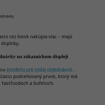
jednávky
často cez kiosk nakúpia viac – majú
a doplnky.
ednávky na zákazníckom displeji
ťou
systému pre výdaj objednávok -
o často podceňovaný prvok, ktorý má
o fastfoodoch a bufetoch.