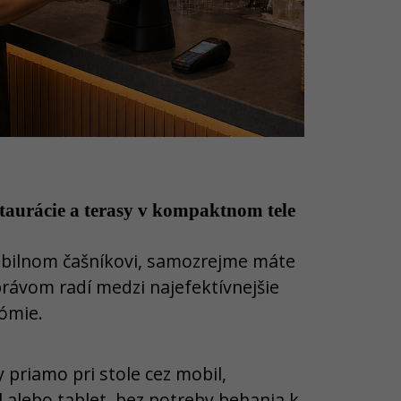
taurácie a terasy v kompaktnom tele
o mobilnom čašníkovi, samozrejme máte
rávom radí medzi najefektívnejšie
ómie.
 priamo pri stole cez mobil,
 alebo tablet, bez potreby behania k