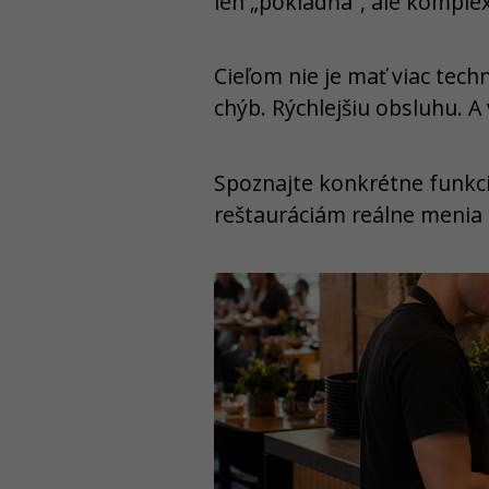
len „pokladňa“, ale komplex
Cieľom nie je mať viac tech
chýb. Rýchlejšiu obsluhu. A
Spoznajte konkrétne funkci
reštauráciám reálne meni