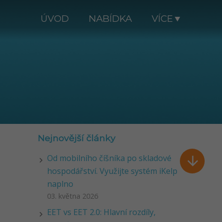
ÚVOD
NABÍDKA
VÍCE
Nejnovější články
Od mobilního číšníka po skladové

hospodářství. Využijte systém iKelp
naplno
03. května 2026
EET vs EET 2.0: Hlavní rozdíly,