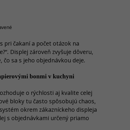
ravené
s pri čakaní a počet otázok na
?“. Displej zároveň zvyšuje dôveru,
, čo sa s jeho objednávkou deje.
apierovými bonmi v kuchyni
zhoduje o rýchlosti aj kvalite celej
ové bloky tu často spôsobujú chaos,
 systém okrem zákazníckeho displeja
lej s objednávkami určený priamo