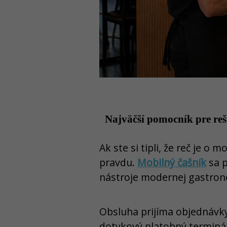
Najväčší pomocník pre reš
Ak ste si tipli, že reč je 
pravdu.
Mobilný čašník
sa p
nástroje modernej gastron
Obsluha prijíma objednávky
dotykový platobný terminál