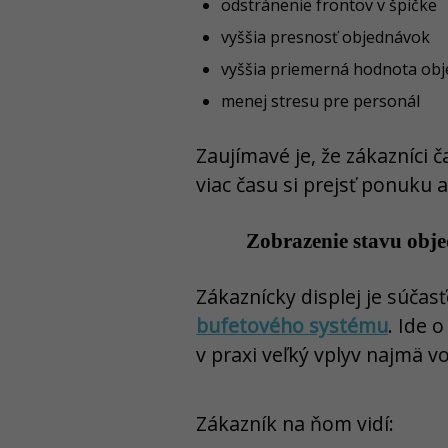
odstránenie frontov v špičke
vyššia presnosť objednávok
vyššia priemerná hodnota ob
menej stresu pre personál
Zaujímavé je, že zákazníci 
viac času si prejsť ponuku 
Zobrazenie stavu obj
Zákaznícky displej je súčas
bufetového systému
. Ide 
v praxi veľký vplyv najmä v
Zákazník na ňom vidí: