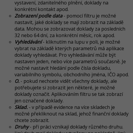
vystavení, zdanitelného plnění, doklady na
konkrétní kontakt apod.
Zobrazení podle data
- pomocí filtru je možné
nastavit, jaké doklady se mají zobrazit na základě
data. Mohou se zobrazovat doklady za posledních
32 nebo 64 dní, za konkrétní měsíc, rok apod.
Vyhledávání
- kliknutím na lupu v poli, je možné
vybrat na základě kterých parametrů má aplikace
doklady vyhledávat. Pro vyhledávání může být
nastaven jeden, nebo více parametrů současně. J
e
možné nastavit hledání podle čísla dokladu,
variabilního symbolu, obchodního jména, IČO apod.
O.
- pokud nechcete vidět všechny doklady, ale
potřebujete si zobrazit jen některé, je možné
doklady označit. Aplikováním filtru se tak zobrazí
jen označené doklady.
Sklad.
- v případě evidence na více skladech je
možné překliknout na sklad, jehož finanční doklady
chcete zobrazit.
Druhy
- při práci vznikají doklady různého druhu.