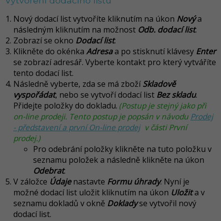
Vytvoření dodacího listu
Nový dodací list vytvoříte kliknutím na úkon
Nový
a
následným kliknutím na možnost
Odb.
dodací list
.
Zobrazí se okno
Dodací list
.
Klikněte do okénka
Adresa
a po stisknutí klávesy
Enter
se zobrazí adresář. Vyberte kontakt pro který vytváříte
tento dodací list.
Následně vyberte, zda se má zboží
Skladově
vyspořádat
, nebo se vytvoří dodací list
Bez skladu
.
Přidejte položky do dokladu.
(Postup je stejný jako při
on-line prodeji. Tento postup je popsán v návodu
Prodej
- představení a první On-line prodej
v části První
prodej.)
Pro odebrání položky klikněte na tuto položku v
seznamu položek a následně klikněte na úkon
Odebrat
.
V záložce
Údaje
nastavte
Formu úhrady
. Nyní je
možné dodací list uložit kliknutím na úkon
Uložit
a v
seznamu dokladů v okně
Doklady
se vytvořil nový
dodací list.