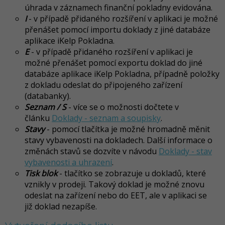
úhrada v záznamech finanční pokladny evidována.
I
- v případě přidaného rozšíření v aplikaci je možné
přenášet pomocí importu doklady z jiné databáze
aplikace iKelp Pokladna.
E
-
v případě přidaného rozšíření v aplikaci je
možné přenášet pomocí exportu doklad do jiné
databáze aplikace iKelp Pokladna, případně položky
z dokladu odeslat do připojeného zařízení
(databanky).
Seznam / S
- více se o možnosti dočtete v
článku
Doklady - seznam a soupisky
.
Stavy
- pomocí tlačítka je možné hromadně měnit
stavy vybavenosti na dokladech. Další informace o
změnách stavů se dozvíte v návodu
Doklady - stav
vybavenosti a uhrazení
.
Tisk blok
- tlačítko se zobrazuje u dokladů, které
vznikly v prodeji. Takový doklad je možné znovu
odeslat na zařízení nebo do EET, ale v aplikaci se
již doklad nezapíše.