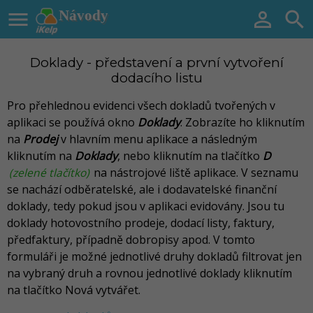

Návody


Doklady - představení a první vytvoření
dodacího listu
Pro přehlednou evidenci všech dokladů tvořených v
aplikaci se používá okno
Doklady
. Zobrazíte ho kliknutím
na
Prodej
v hlavním menu aplikace a následným
kliknutím na
Doklady
, nebo kliknutím na tlačítko
D
(zelené tlačítko)
na nástrojové liště aplikace. V seznamu
se nachází odběratelské, ale i dodavatelské finanční
doklady, tedy pokud jsou v aplikaci evidovány. Jsou tu
doklady hotovostního prodeje, dodací listy, faktury,
předfaktury, případně dobropisy apod. V tomto
formuláři je možné jednotlivé druhy dokladů filtrovat jen
na vybraný druh a rovnou jednotlivé doklady kliknutím
na tlačítko Nová vytvářet.