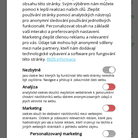
Tip - pokud se postavíte v seznamu na některý
obsahu této stránky. Svým výběrem nám můžete
z dokladů např. fakturu, dodací list,
pomoci k lepší realizaci našich cílů. Zlepšit
používání stránky pomocí analytických nástrojů
předfakturu a kliknete na tlačítko Nový pravým
pro anonymní sledování používání jednotlivých
tlačítkem myši, je možné vytvořit doklad s
funkcionalit. Perzonalizovat obsah na základě
předvyplněnými údaji, položkami. Toto je
vaší interakci a preferovaných nastavení.
vhodné např. při měsíčních fakturacích, aby se
Marketing zlepšit cílenou reklamu a relevantní
pro vás. Údaje tak mohou být anonymně sdíleny
nemuseli do dokladu pokaždé přidávat všechny
mezi naše partnery, kteří nám dodávají
položky.
technologické vybavení a software pro fungování
Úprava
- tlačítko se zobrazuje jen u dokladů, které
této stránky.
Bližší informace
nebyly vytvořeny v Online nebo OFFline prodeji.
Nezbytné
Kliknutím na tlačítko se otevře doklad na úpravu a
jsou cookie bez kterých by funkčnost této web stránky nemohla
následně je možné vykonat požadované úpravy.
být zajištěna. Navigace a přístup k zákaznické části webu.
Pozor, pokud se dodatečně upravuje doklad, který
Analýza
již byl odeslán zákazníkovi, je potřebné tento
analytické cookies sloužící majitelům webstránek k porozumění
doklad znovu zákazníkovi odeslat. Další informace
chování návštěvníků webu sběrem anonymizovaných údajů o
jejich aktivitě na webu.
se dozvíte v článku
Doklady - úprava (dodací list,
Marketing
faktura, dobropis)
.
cookies slouží ke sledování návštěvníků mezi webovými
Položky
- tlačítko se zobrazuje na dokladech
stránkami. Účelem je zobrazení relevatních reklam, které jsou
hodnotnější pro vás a tvůrce reklam, kteří inzerují na těchto a
vytvořených přes Online prodej. Kliknutím na
jiných webových stránkách z pohledu vašeho zájmu.
tlačítko se zobrazí formulář se seznamem položek,
Personalizovaný marketing