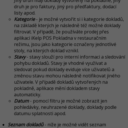
Jiný druh mají doklady vytvořeny na pokladně, jiný
druh je pro faktury, jiný pro předfaktury, dodací
listy apod.
Kategorie
- je možné vytvořit si i kategorie dokladů,
na základě kterých je následně též možné doklady
filtrovat. V případě, že používáte prodej přes
aplikaci iKelp POS Pokladna v restauračním
režimu, jsou jako kategorie označeny jednotlivé
stoly, na kterých doklad vznikl.
Stavy
- stavy slouží pro interní informaci a sledování
pohybu dokladů. Stavy je vhodné využívat a
sledovat pokud doklady eviduje více uživatelů a
změnou stavu mohou následně notifikovat jiného
uživatele. V případě dokladů vytvořených na
pokladně, aplikace mění dokladem stavy
automaticky.
Datum
- pomocí filtru je možné zobrazit jen
pohledávky, neuhrazené doklady, doklady podle
datumu splatnosti apod.
Seznam dokladů
- níže je možné vidět seznam