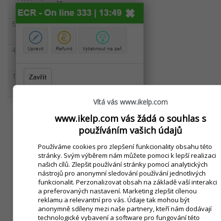
Vítá vás www.ikelp.com
www.ikelp.com vás žádá o souhlas s
Upravit
- po kliknutí na tlačítko se zobrazí náhled
používáním vašich údajů
dokladu s položkami. Pozor, doklad je uzamčen a
není ho možné upravovat. V navigačním panelu
Používáme cookies pro zlepšení funkcionality obsahu této
aplikace se nacházejí jednotlivé úkony pro práci s
stránky. Svým výběrem nám můžete pomoci k lepší realizaci
našich cílů. Zlepšit používání stránky pomocí analytických
dokladem.
nástrojů pro anonymní sledování používání jednotlivých
Refund
- kliknutím na tlačítko se aplikace zeptá na
funkcionalit. Perzonalizovat obsah na základě vaší interakci
refund dokladu. Po potvrzení se otevře doklad v
a preferovaných nastavení. Marketing zlepšit cílenou
Prodeji s přednastavenými položkami z původního
reklamu a relevantní pro vás. Údaje tak mohou být
dokladu, ale všechny položky dokladu mají
anonymně sdíleny mezi naše partnery, kteří nám dodávají
technologické vybavení a software pro fungování této
přednastaveno záporné množství. Následně je