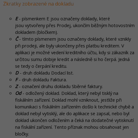
Zkratky zobrazené na dokladu
E
- písmenkem E jsou označeny doklady, které
jsou vytvořeny přes Prodej, ukončím běžným hotovostním
dokladem (bločkem).
Č
- tímto písmenem jsou označeny doklady, které vznikly
při prodeji, ale byly ukončeny přes platbu kreditem. V
aplikaci je možné vedení kreditního účtu, kdy si zákazník za
určitou sumu dobije kredit a následně si ho čerpá. Jedná
se tedy o čerpání kreditu.
D
- druh dokladu Dodací list.
F
- druh dokladu Faktura.
Z
- označení druhu dokladu Sběrné faktury.
Od
- odložený doklad. Doklad, který nebyl tisklý na
fiskálním zařízení. Doklad mohl vzniknout, jestliže při
komunikaci s fiskálním zařízením došlo k technické chybě a
doklad nebyl vytisklý, ale do aplikace se zapsal, nebo byl
doklad ukončen odložením a čeká na dodatečné vytisknutí
na fiskální zařízení. Tento příznak mohou obsahovat jen
bločky.