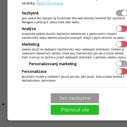
stránky.
Bližší informace
možné doklad ukončit.
Odeslat na zař.
- opětovné odeslání dokladu na
Nezbytné
zařízení. Vhodné tehdy, když se doklad nepodařilo
jsou cookie bez kterých by funkčnost této web stránky nemohla být zajištěna.
Navigace a přístup k zákaznické části webu.
při prodeji vytisknout, např. z důvodu poruchy na
Analýza
zařízení. Po vyřešení problému se tento doklad
analytické cookies sloužící majitelům webstránek k porozumění chování
znovu započítá do pohybů fiskální tiskárny. Pozor,
návštěvníků webu sběrem anonymizovaných údajů o jejich aktivitě na webu.
doklad se započítá do tržby aktuálního dne na
Marketing
fiskální tiskárně.
(Jestli doklad vznikl dříve, ale z
cookies slouží ke sledování návštěvníků mezi webovými stránkami. Účelem je
zobrazení relevatních reklam, které jsou hodnotnější pro vás a tvůrce reklam,
důvodu problému na fiskálním zařízení ho nebylo
kteří inzerují na těchto a jiných webových stránkách z pohledu vašeho zájmu.
možné vytisknout a bude se tisknout za několik dnů,
Personalizovaný marketing
ve fiskální tiskárně se započítá do uzávěrky v
Personalizace
aktuálním dnu, kdy
byl doklad tisklý. V záznamech
používání služeb a nastavení pouze pro vás, jako jazyk, komunikace textová s
aplikace doklad figuruje ke dni, kdy reálně vznikl. To
obchodníkem, technikem.
znamená, že když se taková situace řeší, záznamy
aplikace a fiskální tiskárny se
budou lišit.)
Jen nezbytné
Dod. listy
- doklady typu dodací list. Dodací list je
Přijmout vše
možné vytvořit v seznamu finančních dokladů, rovněž
je možné jako dodací list ukončit i doklad v prodeji.