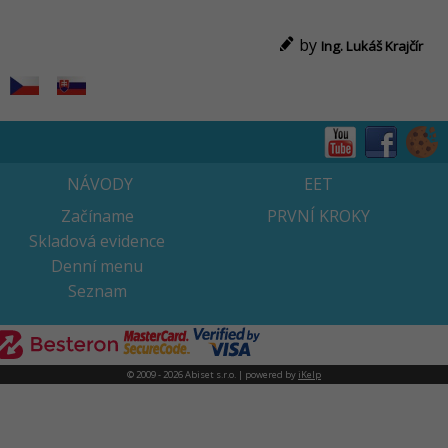
by
Ing. Lukáš Krajčír
NÁVODY
EET
Začíname
PRVNÍ KROKY
Skladová evidence
Denní menu
Seznam
© 2009 - 2026 Abiset s.r.o. | powered by
iKelp