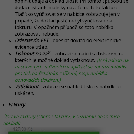
doplnit údaje a doklad uložit. Při tomto způsobu se
dodací list automaticky naváže na tuto fakturu.
Tlačítko vyúčtovat se v nabídce zobrazuje jen v
případě, že doklad ještě nebyl vyúčtován na
fakturu. V opačném případě se tato nabídka
zobrazovat nebude.
Odeslat do EET
- odeslat doklad do elektronické
evidence tržeb.
Tisknout na zař
. - zobrazí se nabídka tiskáren, na
kterých je možné doklad vytisknout.
(V závislosti na
nastavených zařízeních v aplikaci se zobrazí nabídka
pro tisk na fiskálním zařízení, resp. nabídka
bonovacích tiskáren.)
Vytisknout
- zobrazí se náhled tisku s nabídkou
tiskáren.
Faktury
Úprava faktury (sběrné faktury) v seznamu finančních
dokladů