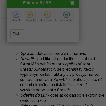
Upravit
- doklad se otevře na úpravu.
Uhradit
- po kliknutí na tlačítko se zobrazí
formulář s nabídkou pro výběr způsobu
úhrady. Automaticky se přednastaví text s
vyplněným číslem faktury a s předvyplněnou
sumou na úhradu. Po výběru platidla je možné
doklad ukončit a na fiskálním zařízení se
vytiskne potvrzení o úhradě.
Odeslat do EET
-
odeslat doklad do elektronické
evidence tržeb.
Vytisnout
- vytisknutí faktury na tiskárně.