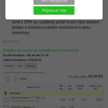
při inventuře.
Jen nezbytné
Rozdíl mn
. - rozdílné množství, rozdíl mezi
Přijmout vše
Skladovým a Inventurovaným množstvím.
Rozd. cena €
- r
ozdílová cena vyčíslená v prodejní
ceně s DPH za rozdílový počet kusů mezi stavem
skladu a inventurovaným množstvím k datu
inventury.
Suroviny
Záložka Suroviny ve vyhodnocení inventury