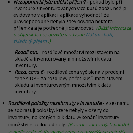
Nezapomněli jste udělat příjem?
- pokud bylo při
inventuře zinventurovaných více kusů zboží, než je
evidováno v aplikaci, aplikace vyhodnotí, že
pravděpodobně nebyla zaevidovaná některá
příjemka a je potřebné ji doevidovat.
(Bližší informace
o příjemkách se dozvíte v návodu
Nákup zboží,
skladový příjem
.)
Rozdíl mn.
- rozdílové množství mezi stavem na
skladě a inventurovaným množstvím k datu
inventury.
Rozd. cena €
- rozdílová cena vyčíslená v prodejní
ceně s DPH za rozdílový počet kusů mezi stavem
skladu a inventurovaným množstvím k datu
inventury.
Rozdílové položky nezahrnuty v inventuře
-
v seznamu
se zobrazují položky, které nebyly vloženy do
inventury, na kterých je k datu vykonání inventury
množství rozdílné od nuly.
(Řazení zobrazených položek
je podle celkové Rozdílové ceny, od nejvyšší po nejnižší.