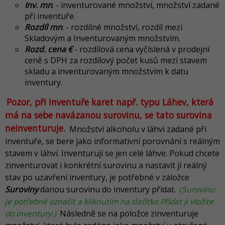
Inv. mn
. - inventurované množství, množství zadané
při inventuře.
Rozdíl mn
. - rozdílné množství, rozdíl mezi
Skladovým a Inventurovaným množstvím.
Rozd. cena €
- rozdílová cena vyčíslená v prodejní
ceně s DPH za rozdílový počet kusů mezi stavem
skladu a inventurovaným množstvím k datu
inventury.
Pozor, při inventuře karet např. typu Láhev, která
má na sebe navázanou surovinu, se tato surovina
neinventuruje.
Množství alkoholu v láhvi zadané při
inventuře, se bere jako informativní porovnání s reálným
stavem v láhvi. Inventurují se jen celé láhve. Pokud chcete
zinventurovat i konkrétní surovinu a nastavit jí reálný
stav po uzavření inventury, je potřebné v záložce
Suroviny
danou surovinu do inventury přidat.
(Surovinu
je potřebné označit a kliknutím na tlačítko Přidat ji vložíte
do inventury.)
Následně se na položce zinventuruje