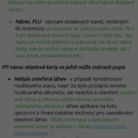
kliknutí na název je možné zobrazit detail dané skladové
karty.)
Název, PLU
- se
znam skladových karet, vložených
do inventury.
(V seznamu se zobrazí název karty, PLU
a při skladových kartách typu "Láhev" i číslo SBL.
Na
název je možné kliknout a zobrazí se tak detail dané
karty, kde je možné zobrazit statistiku prodeje, ale i
stav zásob na skladové kartě.)
.
Při názvu skladové karty se ještě může zobrazit popis
Nebyla otevřená láhev
- v případě vyhodnocení
rozdílového stavu, např. že bylo prodáno mnoho
rozlévaného alkoholu, ale nedošlo k otevření
(vydání
celé láhve a přesunu jejího obsahu pro odpis
rozlévaného alkoholu)
láhve aplikace na toto
upozorní a ihned nabídne možnost pro zaevidování
otevření láhve.
(Bližší informace o zaevidování
otevřené láhve se dočtete v článku
Otevření lahve
během prodeje
.)