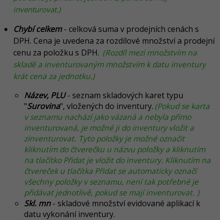
inventurovat.)
Chybí celkem
- celková suma v prodejních cenách s
DPH. Cena je uvedena za rozdílové množství a prodejní
cenu za položku s DPH.
(Rozdíl mezi množstvím na
skladě a inventurovaným množstvím k datu inventury
krát cena za jednotku.)
Název, PLU
- se
znam skladových karet typu
"
Surovina
", vložených do inventury.
(Pokud se karta
v seznamu nachází jako vázaná a nebyla přímo
inventurovaná, je možné ji do inventury vložit a
zinventurovat.
Tyto položky je možné označit
kliknutím do čtverečku u názvu položky a kliknutím
na tlačítko Přidat je vložit do inventury. Kliknutím na
čtvereček u tlačítka Přidat se automaticky označí
všechny položky v seznamu, není tak potřebné je
přidávat jednotlivě, pokud se mají inventurovat.
)
Skl. mn
- skladové množství evidované aplikací k
datu vykonání inventury.