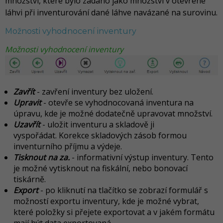
množství, které bylo zadáno jako množství v otevřené
láhvi při inventurování dané láhve navázané na surovinu.
Možnosti vyhodnocení inventury
Možnosti vyhodnocení inventury
Zavřít
- zavření inventury bez uložení.
Upravit
- otevře se vyhodnocovaná inventura na
úpravu, kde je možné dodatečně upravovat množství.
Uzavřít
- uložit inventuru a skladově ji
vyspořádat.
Korekce skladových zásob formou
inventurního příjmu a výdeje.
Tisknout na za.
- informativní výstup inventury. Tento
je možné vytisknout na fiskální, nebo bonovací
tiskárně.
Export
- po kliknutí na tlačítko se zobrazí formulář s
možností exportu inventury, kde je možné vybrat,
které položky si přejete exportovat a v jakém formátu
mají být data exportovaná.