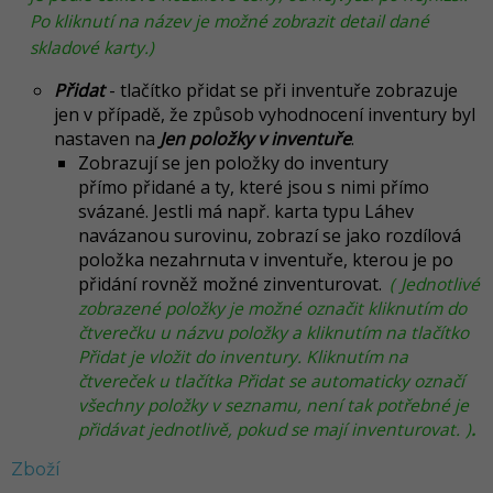
Po kliknutí na název je možné zobrazit detail dané
skladové karty.)
Přidat
- tlačítko přidat se při inventuře zobrazuje
jen v případě, že způsob vyhodnocení inventury byl
nastaven na
Jen položky v inventuře
.
Zobrazují se jen položky do inventury
přímo přidané a ty, které jsou s nimi přímo
svázané. Jestli má např. karta typu Láhev
navázanou surovinu, zobrazí se jako rozdílová
položka nezahrnuta v inventuře, kterou je po
přidání rovněž možné zinventurovat.
(
Jednotlivé
zobrazené položky je možné označit kliknutím do
čtverečku u názvu položky a kliknutím na tlačítko
Přidat je vložit do inventury. Kliknutím na
čtvereček u tlačítka Přidat se automaticky označí
všechny položky v seznamu, není tak potřebné je
přidávat jednotlivě, pokud se mají inventurovat.
)
.
Zboží