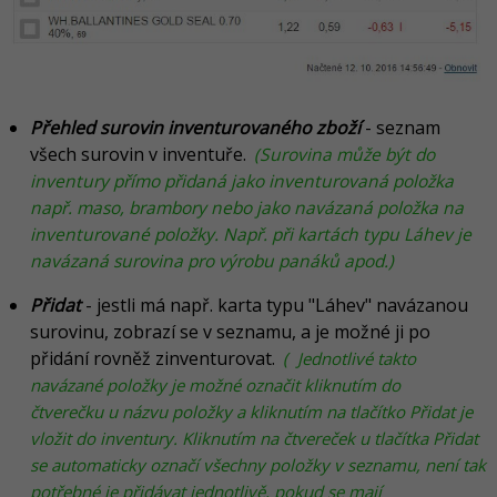
Přehled surovin inventurovaného zboží
- seznam
všech surovin v inventuře.
(Surovina může být do
inventury přímo přidaná jako inventurovaná položka
např. maso, brambory nebo jako navázaná položka na
inventurované položky. Např. při kartách typu Láhev je
navázaná surovina pro výrobu panáků apod.)
Přidat
- jestli
má např. karta typu "Láhev" navázanou
surovinu, zobrazí se v seznamu, a je možné ji po
přidání rovněž zinventurovat.
(
Jednotlivé takto
navázané položky je možné označit kliknutím do
čtverečku u názvu položky a kliknutím na tlačítko Přidat je
vložit do inventury. Kliknutím na čtvereček u tlačítka Přidat
se automaticky označí všechny položky v seznamu, není tak
potřebné je přidávat jednotlivě, pokud se mají