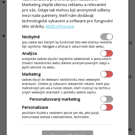
Všechno inventurované zboží
- se
znam
Marketing zlepšit cílenou reklamu a relevantní
inventurovaných karet seřazen podle zařazení karet
pro vás. Údaje tak mohou být anonymně sdíleny
mezi naše partnery, kteří nám dodávají
do kategorií.
(Jestli se karta nachází ve více kategoriích
technologické vybavení a software pro fungování
vybere se první, do které je karta v seznamu zařazena.)
této stránky.
Bližší informace
Chybí celkem
- celková suma v prodejních cenách s
Nezbytné
DPH. Cena je uvedena za rozdílové množství a prodejní
jsou cookie bez kterých by funkčnost této web stránky nemohla
být zajištěna. Navigace a přístup k zákaznické části webu.
cenu za položku s DPH.
(Rozdíl mezi množstvím na
Analýza
skladě a inventurovaným množstvím k datu inventury
analytické cookies sloužící majitelům webstránek k porozumění
chování návštěvníků webu sběrem anonymizovaných údajů o
krát cena za jednotku.)
jejich aktivitě na webu.
Marketing
Název, PLU
- se
znam skladových karet vložených do
cookies slouží ke sledování návštěvníků mezi webovými
inventury.
(V seznamu se zobrazí název karty, PLU a
stránkami. Účelem je zobrazení relevatních reklam, které jsou
hodnotnější pro vás a tvůrce reklam, kteří inzerují na těchto a
při skladových kartách typu "Láhev" i číslo SBL.
Na
jiných webových stránkách z pohledu vašeho zájmu.
název je možné kliknout a zobrazí se tak detail dané
Personalizovaný marketing
karty, kde je možné zobrazit statistiku prodeje, ale i
Personalizace
stav zásob na skladové kartě.)
používání služeb a nastavení pouze pro vás, jako jazyk,
Skl. mn
- skladové množství evidované aplikací k
komunikace textová s obchodníkem, technikem.
datu vykonání inventury.
Inv. mn
. - inventurované množství, množství zadané