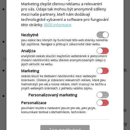
Marketing zlepšit cílenou reklamu a relevantní
Rychlá inventura
- v této části aplikace je možné
pro vás. Údaje tak mohou být anonymně sdíleny
mezi naše partnery, kteří nám dodávají
vytvořit i rychlou inventuru baru nebo kuchyně. Bližší
technologické vybavení a software pro fungování
informace o postupu se dozvíte v článku
Inventura
této stránky.
Bližší informace
skladových zásob, baru nebo kuchyně
.
Nezbytné
jsou cookie bez kterých by funkčnost této web stránky nemohla
Návod
- kliknutím na tlačítko se zobrazí nápověda k
být zajištěna. Navigace a přístup k zákaznické části webu.
dané části aplikace.
Analýza
analytické cookies sloužící majitelům webstránek k porozumění
Filtr
chování návštěvníků webu sběrem anonymizovaných údajů o
jejich aktivitě na webu.
Filtr
- pomocí filtru je možné zobrazit údaje o prodejích
Marketing
cookies slouží ke sledování návštěvníků mezi webovými
za konkrétní období, případně si zpětně podle čísla
stránkami. Účelem je zobrazení relevatních reklam, které jsou
PLU uzávěrky zobrazit danou uzávěrku.
hodnotnější pro vás a tvůrce reklam, kteří inzerují na těchto a
jiných webových stránkách z pohledu vašeho zájmu.
Personalizovaný marketing
Průběžné prodeje
- zobrazení průběžných prodejů v
daný den, se zobrazením celkové ceny naúčtovaných
Personalizace
používání služeb a nastavení pouze pro vás, jako jazyk,
položek v prodejní ceně s DPH. Jednotlivé položky jsou
komunikace textová s obchodníkem, technikem.
zařazeny v kategoriích pro vyšší přehlednost. V
tabulce se zobrazuje počet prodaných ks dané položky