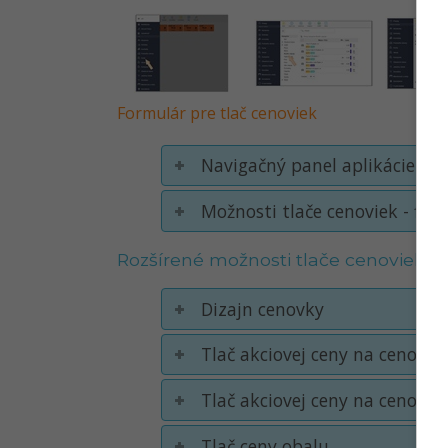
Formulár pre tlač cenoviek
Navigačný panel aplikácie
Možnosti tlače cenoviek - filtr
Rozšírené možnosti tlače cenoviek
Dizajn cenovky
Tlač akciovej ceny na cenovke
Tlač akciovej ceny na cenovke
Tlač ceny obalu