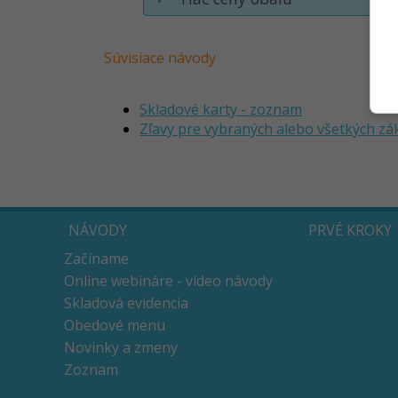
Súvisiace návody
Skladové karty - zoznam
Zľavy pre vybraných alebo všetkých zá
NÁVODY
PRVÉ KROKY
Začíname
Online webináre - video návody
Skladová evidencia
Obedové menu
Novinky a zmeny
Zoznam