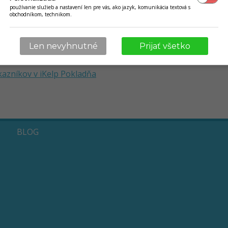
používanie služieb a nastavení len pre vás, ako jazyk, komunikácia textová s
obchodníkom, technikom.
Len nevyhnutné
Prijať všetko
kazníkov v iKelp Pokladňa
BLOG