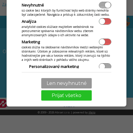
Zabudol som heslo
Nevyhnutné
sú cookie bez ktorých by funkčnosť tejto web stránky nemohla
byť zabezpečené. Navigácia a prístup k zákazníckej časti webu.
Analýza
analytické cookies slúžiace majiteľom webstránok na
porozumenie správania návštevníkov webu zberom
NÁVODY
PRVÉ KROKY
anonymizovaných údajov o ich aktivite na webe.
Marketing
Začíname
BLOG
cookies slúžia na sledovanie návštevníkov medzi webovými
Online webináre - video
stránkami. Účelom je zobrazenie relevatných reklám, ktoré sú
hodnotnejšie pre vás a tvorcov reklám, ktorý inzerujú na týchto
návody
a iných web stránkach z pohľadu vášho záujmu.
Skladová evidencia
Personalizovaný marketing
Obedové menu
Personalizácia
Novinky a zmeny
používanie služieb a nastavení len pre vás, ako jazyk,
Len nevyhnutné
komunikácia textová s obchodníkom, technikom.
Zoznam
Prijať všetko
© 2009 - 2026 Abiset s.r.o. | powered by
iKelp