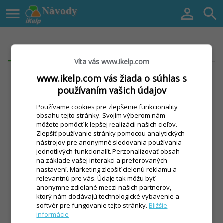

Návody


Prihlásenie
Registrácia
Víta vás www.ikelp.com
www.ikelp.com vás žiada o súhlas s
Facebook
používaním vašich údajov
Google
Používame cookies pre zlepšenie funkcionality
obsahu tejto stránky. Svojím výberom nám
môžete pomôcť k lepšej realizácii našich cieľov.
alebo
Zlepšiť používanie stránky pomocou analytických
nástrojov pre anonymné sledovania používania
Email
jednotlivých funkcionalít. Perzonalizovať obsah
na základe vašej interakci a preferovaných
nastavení. Marketing zlepšiť cielenú reklamu a
Heslo
relevantnú pre vás. Údaje tak môžu byť
anonymne zdielané medzi našich partnerov,
ktorý nám dodávajú technologické vybavenie a
softvér pre fungovanie tejto stránky.
Bližšie
informácie