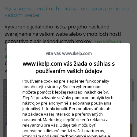
Vytvorenie jedálneho lístka pre zobrazenie na
vašom webe
Vytvorenie jedálneho lístka pre jeho následné
zverejnenie na vašom webe alebo v mobiloch hostí
pozostáva z pár jednoduchých krokov.
(Vo videu sa
nachádza postup pre zverejnenie aj na Facebooku, toto
Víta vás www.ikelp.com
ale zo strany Facebooku nie je aktuálne možné.)
Na
úvod Vám odporúčame pozrieť si krátke inštruktážne
www.ikelp.com vás žiada o súhlas s
video:
používaním vašich údajov
Používame cookies pre zlepšenie funkcionality
obsahu tejto stránky. Svojím výberom nám
môžete pomôcť k lepšej realizácii našich cieľov.
Zlepšiť používanie stránky pomocou analytických
nástrojov pre anonymné sledovania používania
jednotlivých funkcionalít. Perzonalizovať obsah
na základe vašej interakci a preferovaných
nastavení. Marketing zlepšiť cielenú reklamu a
relevantnú pre vás. Údaje tak môžu byť
anonymne zdielané medzi našich partnerov,
ktorý nám dodávajú technologické vybavenie a