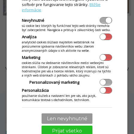
softvér pre fungovanie tejto stránky.
Bližšie
informácie
Nevyhnutné
sú cookie bez ktorých by funkčnosť tejto web stránky nemohla
byť zabezpečené. Navigácia a prístup k zákazníckej časti webu.
Analýza
analytické cookies slúžiace majiteľom webstránok na
Spoznajte aj ďalšie funkcionality pre
porozumenie správania návštevníkov webu zberom
anonymizovaných údajov o ich aktivite na webe.
podporu prevádzky
Marketing
cookies slúžia na sledovanie návštevníkov medzi webovými
stránkami. Účelom je zobrazenie relevatných reklám, ktoré sú
Váš pokladničný systém toho dokáže ešte viac! Zvýšte si tržby
hodnotnejšie pre vás a tvorcov reklám, ktorý inzerujú na týchto
vďaka špecializovaným funkcionalitám prispôsobeným
a iných web stránkach z pohľadu vášho záujmu.
potrebám gastra:
Personalizovaný marketing
Personalizácia
používanie služieb a nastavení len pre vás, ako jazyk,
komunikácia textová s obchodníkom, technikom.
qr_code
QR KÓD NA STOLOCH
menu, platba aj privolanie obsluhy cez mobil
tap_and_play
MOBILNÝ ČAŠNÍK
Len nevyhnutné
rýchle platby a objednávky bez odbiehania ku kase
Prijať všetko
menu_book
ONLINE MENU A DONÁŠKA