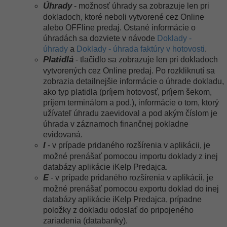
Úhrady
- možnosť úhrady sa zobrazuje len pri
dokladoch, ktoré neboli vytvorené cez Online
alebo OFFline predaj. Ostané informácie o
úhradách sa dozviete v návode
Doklady -
úhrady
a
Doklady - úhrada faktúry v hotovosti
.
Platidlá
- tlačidlo sa zobrazuje len pri dokladoch
vytvorených cez Online predaj. Po rozkliknutí sa
zobrazia detailnejšie informácie o úhrade dokladu,
ako typ platidla (príjem hotovosť, príjem šekom,
príjem terminálom a pod.), informácie o tom, ktorý
užívateľ úhradu zaevidoval a pod akým číslom je
úhrada v záznamoch finančnej pokladne
evidovaná.
I
- v prípade pridaného rozšírenia v aplikácii, je
možné prenášať pomocou importu doklady z inej
databázy aplikácie iKelp Predajca.
E
-
v prípade pridaného rozšírenia v aplikácii, je
možné prenášať pomocou exportu doklad do inej
databázy aplikácie iKelp Predajca, prípadne
položky z dokladu odoslať do pripojeného
zariadenia (databanky).