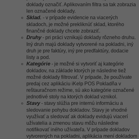
doklady označiť. Aplikovaním filtra sa tak zobrazia
len označené doklady.
Sklad.
- v prípade evidencie na viacerých
skladoch, je možné prekliknúť sklad, ktorého
finančné doklady chcete zobraziť.
Druhy
- pri práci vznikajú doklady rôzneho druhu.
Iný druh majú doklady vytvorené na pokladni, iný
druh je pre faktúry, iný pre predfaktúry, dodacie
listy a pod.
Kategórie
- je možné si vytvoriť aj kategórie
dokladov, na základe ktorých je následne tiež
možné doklady filtrovať. V prípade, že používate
predaj cez aplikáciu iKelp POS Pokladňa v
reštauračnom režime, sú ako kategórie označené
jednotlivé stoly na ktorých doklad vznikol.
Stavy
- stavy slúžia pre internú informáciu a
sledovanie pohybu dokladov. Stavy je vhodné
využívať a sledovať ak doklady evidujú viacerí
užívatelia a zmenou stavu môžu následne
notifikovať iného užívateľa. V prípade dokladov
vytvorených na pokladni, aplikácia mení dokladom