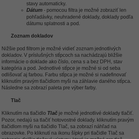
stavy automaticky.
Dátum
- pomocou filtra je možné zobraziť len
pohľadávky, neuhradené doklady, doklady podľa
dátumu splatnosti a pod.
Zoznam dokladov
Nižšie pod filtrom je možné vidieť zoznam jednotlivých
dokladov. V príslušných stĺpcoch sa nachádzajú bližšie
informácie o doklade ako číslo, cena s a bez DPH, stav
kategória a pod. Jednotlivé stĺpce je možné si od seba
odlišovať aj farbou. Farbu stĺpca je možné si nadefinovať
kliknutím pravým tlačidlom myši na záhlavie daného stĺpca.
Následne sa zobrazí paleta pre výber farby.
Tlač
Tlač
Kliknutím na tlačidlo
je možné jednotlivé doklady tlačiť.
Pozor, nedajú sa tlačiť hotovostné doklady. kliknutím pravým
tlačidlom myši na tlačidlo Tlač, sa zobrazí náhľad na
obrazovke. Po kliknutí na ikonu šípky pri tlačidle Tlač sa