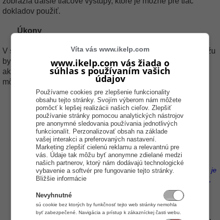
zobrazia ďalšie tlačové výstupy, ktoré je možné pre tlač
dokladov použiť.
Úkony
Víta vás www.ikelp.com
V spodnej časti sú umiestnené úkony
.
Jednotlivé úkony môžu
www.ikelp.com vás žiada o
byť rôzne pre rôzne typy dokladov. To znamená že ak máte
súhlas s používaním vašich
aktuálne vybraný niektorý typ dokladu zobrazené úkony sa
údajov
môžu líšiť ak vyberiete iný typ dokladu.
Používame cookies pre zlepšenie funkcionality
Nová
- kliknutím na tlačidlo sa zobrazí zoznam
obsahu tejto stránky. Svojím výberom nám môžete
pomôcť k lepšej realizácii našich cieľov. Zlepšiť
dokladov, ktoré je možné v tejto časti aplikácie
používanie stránky pomocou analytických nástrojov
vytvoriť. Nakoľko niektoré druhy sú pri vytváraní
pre anonymné sledovania používania jednotlivých
viazané na fiskálne zariadenie, nie je možné tu
funkcionalít. Perzonalizovať obsah na základe
vašej interakci a preferovaných nastavení.
vytvárať všetky druhy.
Marketing zlepšiť cielenú reklamu a relevantnú pre
Tip - ak sa postavíte v zozname na niektorý z
vás. Údaje tak môžu byť anonymne zdielané medzi
dokladov napr. faktúru, dodací, predfaktúru a
našich partnerov, ktorý nám dodávajú technologické
kliknete na tlačidlo Nový pravým tlačidlom myši, je
vybavenie a softvér pre fungovanie tejto stránky.
Bližšie informácie
možné vytvoriť doklad s predvyplnenými údajmi,
položkami. Toto je vhodné napr. pri mesačných
Nevyhnutné
fakturáciach aby sa nemuseli zakaždým do
sú cookie bez ktorých by funkčnosť tejto web stránky nemohla
dokladu pridávať všetky položky.
byť zabezpečené. Navigácia a prístup k zákazníckej časti webu.
Úprava
- tlačidlo sa zobrazuje len pri dokladoch,