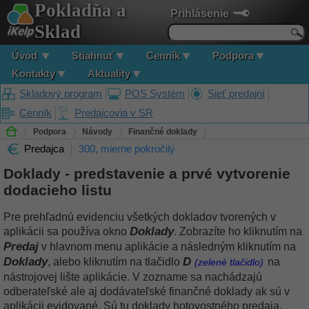
Pokladňa a
Prihlásenie
Sklad
Úvod
Stiahnuť
Cenník
Podpora
Kontakty
Aktuality
Skladový program
POS Systém
Sieť predajní
Cenník
Predajcovia v SR
Podpora
Návody
Finančné doklady
Predajca
300, mierne pokročilý
Doklady - predstavenie a prvé vytvorenie dodacieho listu
Doklady - predstavenie a prvé vytvorenie
dodacieho listu
Pre prehľadnú evidenciu všetkých dokladov tvorených v
Doklady
aplikácii sa používa okno
. Zobrazíte ho kliknutím na
Predaj
v hlavnom menu aplikácie a následným kliknutím na
Doklady
D
, alebo kliknutím na tlačidlo
na
(zelené tlačidlo)
nástrojovej lište aplikácie. V zozname sa nachádzajú
odberateľské ale aj dodávateľské finančné doklady ak sú v
aplikácii evidované. Sú tu doklady hotovostného predaja,