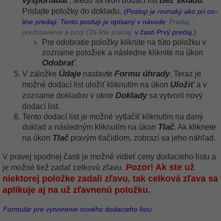
vysporiadať
Bez skladu
, alebo sa tvorí dodací list
.
Pridajte položky do dokladu.
(Postup je rovnaký ako pri on-
line predaji. Tento postup je opísaný v návode
Predaj -
predstavenie a prvý ON-line predaj
v časti Prvý predaj.)
Pre odobratie položky kliknite na túto položku v
zozname položiek a následne kliknite na úkon
Odobrať
.
Údaje
Formu úhrady
V záložke
nastavte
. Teraz je
Uložiť
možné dodací list uložiť kliknutím na úkon
a v
Doklady
zozname dokladov v okne
sa vytvoril nový
dodací list.
Tento dodací list je možné vytlačiť kliknutím na daný
Tlač
doklad a následným kliknutím na úkon
. Ak kliknete
Tlač
na úkon
pravým tlačidlom, zobrazí sa jeho náhľad.
V pravej spodnej časti je možné vidieť ceny dodacieho listu a
Pozor! Ak ste už
je možné tiež zadať celkovú zľavu.
niektorej položke zadali zľavu, tak celková zľava sa
aplikuje aj na už zľavnenú položku.
Formulár pre vytvorenie nového dodacieho listu