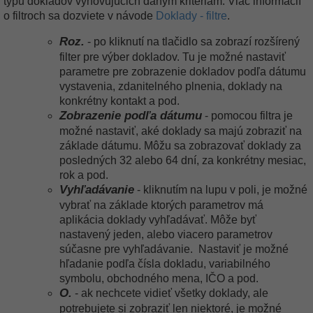
typu dokladov vyhovujúcich daným kritériám. Viac informácií
o filtroch sa dozviete v návode
Doklady - filtre
.
Roz.
- po kliknutí na tlačidlo sa zobrazí rozšírený
filter pre výber dokladov. Tu je možné nastaviť
parametre pre zobrazenie dokladov podľa dátumu
vystavenia, zdanitelného plnenia, doklady na
konkrétny kontakt a pod.
Zobrazenie podľa dátumu
- pomocou filtra je
možné nastaviť, aké doklady sa majú zobraziť na
základe dátumu. Môžu sa zobrazovať doklady za
posledných 32 alebo 64 dní, za konkrétny mesiac,
rok a pod.
Vyhľadávanie
- kliknutím na lupu v poli, je možné
vybrať na základe ktorých parametrov má
aplikácia doklady vyhľadávať. Môže byť
nastavený jeden, alebo viacero parametrov
súčasne pre vyhľadávanie.
Nastaviť je možné
hľadanie podľa čísla dokladu, variabilného
symbolu, obchodného mena, IČO a pod.
O.
- ak nechcete vidieť všetky doklady, ale
potrebujete si zobraziť len niektoré, je možné