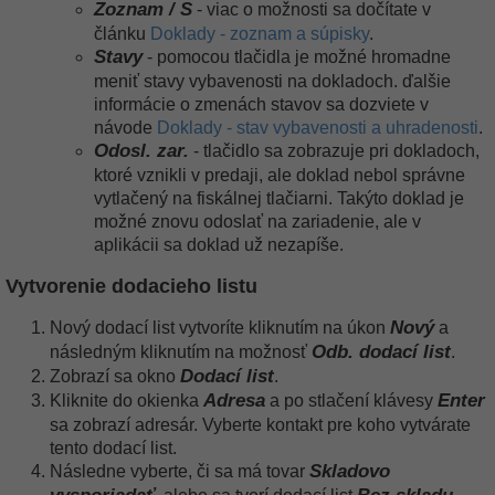
Zoznam / S
- viac o možnosti sa dočítate v
článku
Doklady - zoznam a súpisky
.
Stavy
- pomocou tlačidla je možné hromadne
meniť stavy vybavenosti na dokladoch. ďalšie
informácie o zmenách stavov sa dozviete v
návode
Doklady - stav vybavenosti a uhradenosti
.
Odosl. zar.
- tlačidlo sa zobrazuje pri dokladoch,
ktoré vznikli v predaji, ale doklad nebol správne
vytlačený na fiskálnej tlačiarni. Takýto doklad je
možné znovu odoslať na zariadenie, ale v
aplikácii sa doklad už nezapíše.
Vytvorenie dodacieho listu
Nový
Nový dodací list vytvoríte kliknutím na úkon
a
Odb.
dodací list
následným kliknutím na možnosť
.
Dodací list
Zobrazí sa okno
.
Adresa
Enter
Kliknite do okienka
a po stlačení klávesy
sa zobrazí adresár. Vyberte kontakt pre koho vytvárate
tento dodací list.
Skladovo
Následne vyberte, či sa má tovar