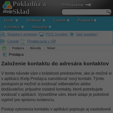
Pokladňa a
Prihlásenie
Sklad
Úvod
Stiahnuť
Cenník
Podpora
Kontakty
Aktuality
Skladový program
POS Systém
Sieť predajní
Cenník
Predajcovia v SR
Podpora
Návody
Sklad
Predajca
Založenie kontaktu do adresára kontaktov
Založenie kontaktu do adresára kontaktov
V tomto návode vám v krátskosti predstavíme, ako je možné si
v aplikácii iKelp Predajca zaevidovať nový kontakt. Týmto
postupom je možné si evidovať odberateľov alebo
dodávateľov, prípadne ostatné kontakty, ktoré potrebujete
evidovať v aplikácii. Vysvetlíme vám, ktoré údaje je potrebné
vyplniť pre správnu evidenciu.
Postup vytvorenia kontaktu v aplikácii popisuje aj nasledovné