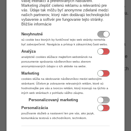
Pre správne zaevidovanie je potrebné vyplniť
vašej interakci a preferovaných nastavení.
Marketing zlepšiť cielenú reklamu a relevantnú pre
Obchodné meno
, ak sa jedná o firmu, prípadne
vás. Údaje tak môžu byť anonymne zdielané medzi
meno a priezvisko ak sa jedná o súkromnú osobu.
našich partnerov, ktorý nám dodávajú technologické
V prípade, že evidujete spoločnosť, je vhodné
vybavenie a softvér pre fungovanie tejto stránky.
Bližšie informácie
IČO
DIČ
IČ DPH
vyplniť
,
a
ak ho má daná firma
pridelené.
Nevyhnutné
Všetky tieto údaje vám pri evidencii
sú cookie bez ktorých by funkčnosť tejto web stránky nemohla
odporúčame skontrolovať na obchodnom a
byť zabezpečené. Navigácia a prístup k zákazníckej časti webu.
živnostenskom registri, prípadne portále
Analýza
daňovej správy, odkiaľ je vhodné tieto údaje
analytické cookies slúžiace majiteľom webstránok na
porozumenie správania návštevníkov webu zberom
pri evidencii skopírovať, čím sa vyhnete
anonymizovaných údajov o ich aktivite na webe.
preklepom a nepríjemnostiam pri prípadných
Marketing
kontrolách.
cookies slúžia na sledovanie návštevníkov medzi webovými
Fakturačnú adresu
Vyplňte
.
stránkami. Účelom je zobrazenie relevatných reklám, ktoré sú
V prípade potreby, je možné si v záložke
hodnotnejšie pre vás a tvorcov reklám, ktorý inzerujú na týchto a
Adresa
zaevidovať okrem fakturačnej aj
iných web stránkach z pohľadu vášho záujmu.
poštovú adresu.
Personalizovaný marketing
Telefón
Email
Vyplňte kontaktné údaje
a
.
Personalizácia
Kontakt je možné rovno zaradiť aj do skupiny v
používanie služieb a nastavení len pre vás, ako jazyk,
ktorej sa má zobrazovať. Zaradenie do skupiny
komunikácia textová s obchodníkom, technikom.
Skupina
nastavíte po kliknutí na záložku
a