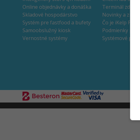
Online objednávky a donáška
Terminál zdarm
Skladové hospodárstvo
Novinky a zmen
Systém pre fastfood a bufety
Čo je iKelp POS
Samoobslužný kiosk
Podmienky použ
Vernostné systémy
Systémové poži