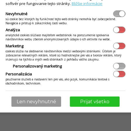
Návody a videokurzy
softvér pre fungovanie tejto stránky.
Bližšie informácie
a
Kontakty
y
Nevyhnutné
Výrobca
sú cookie bez ktorých by funkčnosť tejto web stránky nemohla byť zabezpečené.
 Mobile
Zriadiť
Navigácia a prístup k zákazníckej časti webu.
ívania
Blog
Analýza
adavky
analytické cookies slúžiace majiteľom webstránok na porozumenie správania
Newsletter
návštevníkov webu zberom anonymizovaných údajov o ich aktivite na webe.
Napísali o nás
Marketing
Referencie
cookies slúžia na sledovanie návštevníkov medzi webovými stránkami. Účelom je
zobrazenie relevatných reklám, ktoré sú hodnotnejšie pre vás a tvorcov reklám, ktorý
Vyskúšať zadarmo
inzerujú na týchto a iných web stránkach z pohľadu vášho záujmu.
Personalizovaný marketing
Ochrana osobných údajov
Staňte sa partnerom
Personalizácia
používanie služieb a nastavení len pre vás, ako jazyk, komunikácia textová s
obchodníkom, technikom.
© 2009 - 2026 Abiset s.r.o. | powered by
iKelp
Len nevyhnutné
Prijať všetko