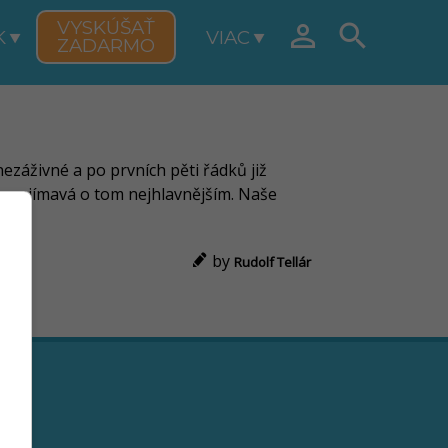
VYSKÚŠAŤ


K
VIAC
ZADARMO
nezáživné a po prvních pěti řádků již
a zajímavá o tom nejhlavnějším. Naše
by
Rudolf Tellár