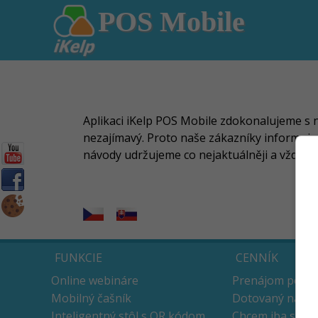
POS Mobile
Aplikaci iKelp POS Mobile zdokonalujeme s na
nezajímavý. Proto naše zákazníky informuje
návody udržujeme co nejaktuálněji a vždy do
FUNKCIE
CENNÍK
Online webináre
Prenájom pokla
Mobilný čašník
Dotovaný nákup
Inteligentný stôl s QR kódom
Chcem iba soft