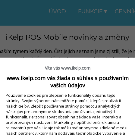
ÚVOD
FUNKCIE
CENNÍ
iKelp POS Mobile novinky a změny
ším týmem každý den. Číst jejich seznam jsme zjistili, že je 
me párkrát ročně prostřednictvím emailu tak, aby forma byl
stupné přímo z aplikace.
Víta vás www.ikelp.com
www.ikelp.com vás žiada o súhlas s používaním
vašich údajov
Používame cookies pre zlepšenie funkcionality obsahu tejto
stránky. Svojím výberom nám môžete pomôcť k lepšej realizácii
našich cieľov. Zlepšiť používanie stránky pomocou analytických
VYSKÚŠAŤ ZADARMO
nástrojov pre anonymné sledovania používania jednotlivých
funkcionalít. Perzonalizovať obsah na základe vašej interakci a
dní
bez inštalácie
preferovaných nastavení. Marketing zlepšiť cielenú reklamu a
 pokladní
VIAC
relevantnú pre vás. Údaje tak môžu byť anonymne zdielané medzi
našich partnerov, ktorý nám dodávajú technologické vybavenie a
ware