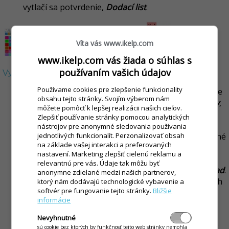
vytlačí sa potvrdenie,
Dodací list
.
Víta vás www.ikelp.com
www.ikelp.com vás žiada o súhlas s
používaním vašich údajov
Vytvorenie zbernej faktúry z dodacích listov
Používame cookies pre zlepšenie funkcionality
Vytvorenie novej zbernej faktúry v iKelp POS Mobile
obsahu tejto stránky. Svojím výberom nám
je možné v
Menu
aplikácie v časti
História dokladov
,
môžete pomôcť k lepšej realizácii našich cieľov.
kliknutím na ikonu
+Nový
a výberom
Zlepšiť používanie stránky pomocou analytických
možnosti
Zberná faktúra
.
nástrojov pre anonymné sledovania používania
Zadajte
Odberaľa
, kontakt, na ktorý sa budú vybrané
jednotlivých funkcionalít. Perzonalizovať obsah
na základe vašej interakci a preferovaných
dodacie listy účtovať.
(V tomto prípade sa jedná o
nastavení. Marketing zlepšiť cielenú reklamu a
kontakt danej spoločnosti.)
relevantnú pre vás. Údaje tak môžu byť
V časti
Dodacie listy
kliknite na tlačidlo
Pridať doklad
.
anonymne zdielané medzi našich partnerov,
Zobrazí sa zoznam dodacích listov vystavených
ktorý nám dodávajú technologické vybavenie a
softvér pre fungovanie tejto stránky.
Bližšie
na kontakty danej spoločnosti, ktoré nemajú
informácie
väzbu na faktúru, resp. neboli zatiaľ
vyúčtované.
Nevyhnutné
Označte všetky, alebo konkrétne dodacie listy
sú cookie bez ktorých by funkčnosť tejto web stránky nemohla