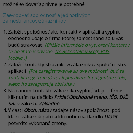
možné evidovať správne je potrebné:
Zaevidovať spoločnosť a jednotlivých
zamestnancov/zákazníkov.
Založiť spoločnosť ako kontakt v aplikácii a vyplniť
obchodné údaje o firme ktorej zamestnanci sa u vás
budú stravovať.
(Bližšie informácie o vytvorení kontatov
sa dočítate v návode
Nový kontakt v iKelp POS
Mobile
.)
Založiť kontakty stravníkov/zákazníkov spoločnosti v
aplikácii.
(Pre zaregistrovanie sú dve možnosti, buď sa
kontakt registruje sám, ak používate Inteligentné stoly,
alebo ho zaregistruje obsluha.)
Na danom kontakte zákazníka vyplniť údaje o firme
kliknutím na tlačidlo
Pridať Obchodné meno, IČO, DIČ,
SBL
v záložke
Základné
.
V časti
Obch. názov
zadajte názov spoločnosti pod
ktorú zákazník patrí a kliknutím na tlačidlo
Uložiť
potvrďte vykonané zmeny.