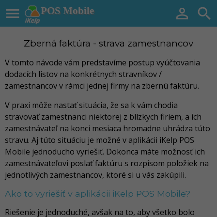

POS Mobile


Zberná faktúra - strava zamestnancov
V tomto návode vám predstavíme postup vyúčtovania
dodacích listov na konkrétnych stravníkov /
zamestnancov v rámci jednej firmy na zbernú faktúru.
V praxi môže nastať situácia, že sa k vám chodia
stravovať zamestnanci niektorej z blízkych firiem, a ich
zamestnávateľ na konci mesiaca hromadne uhrádza túto
stravu. Aj túto situáciu je možné v aplikácii iKelp POS
Mobile jednoducho vyriešiť. Dokonca máte možnosť ich
zamestnávateľovi poslať faktúru s rozpisom položiek na
jednotlivých zamestnancov, ktoré si u vás zakúpili.
Ako to vyriešiť v aplikácii iKelp POS Mobile?
Riešenie je jednoduché, avšak na to, aby všetko bolo