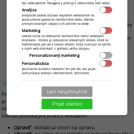
byť zabezpečené. Navigácia a prístup k zákazníckej časti webu.
ktoré majú byť vyúčtované faktúrou.
Analýza
Kliknutím na tlačidlo
+Vybrať
potvrdíte výber
analytické cookies slúžiace majiteľom webstránok na
označených dokladov. Kliknutím na
+Vybrať
porozumenie správania návštevníkov webu zberom
všetky
sa automaticky na faktúru pridajú všetky
anonymizovaných údajov o ich aktivite na webe.
Marketing
doklady zo zoznamu.
cookies slúžia na sledovanie návštevníkov medzi webovými
Vytvorenie novej zbernej faktúry potvrdíte kliknutím
stránkami. Účelom je zobrazenie relevatných reklám, ktoré sú
na tlačidlo
Uložiť
.
hodnotnejšie pre vás a tvorcov reklám, ktorý inzerujú na týchto
a iných web stránkach z pohľadu vášho záujmu.
Personalizovaný marketing
Personalizácia
používanie služieb a nastavení len pre vás, ako jazyk,
komunikácia textová s obchodníkom, technikom.
Vytlačenie faktúry
Len nevyhnutné
Po vytvorení novej faktúry je možné tútú faktúru vytlačiť
pre zákazníka. Doklad je možné vytlačiť kliknutím na
Prijať všetko
tlačidlo
Viac
na danom doklade v zozname. Následne sa
zobrazí ponuka pre prácu s dokladom.
Upraviť
- doklad sa otvorí na úpravu.
Uhradiť
- po kliknutí na tlačidlo sa zobrazí formulár s