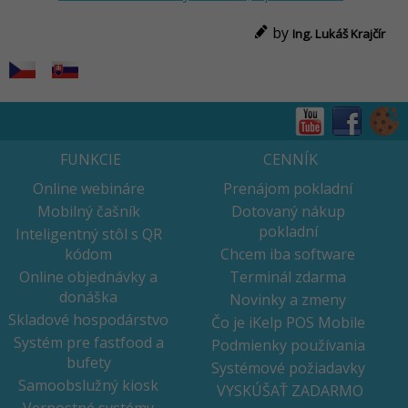
by
Ing. Lukáš Krajčír
FUNKCIE
CENNÍK
Online webináre
Prenájom pokladní
Mobilný čašník
Dotovaný nákup
pokladní
Inteligentný stôl s QR
kódom
Chcem iba software
Online objednávky a
Terminál zdarma
donáška
Novinky a zmeny
Skladové hospodárstvo
Čo je iKelp POS Mobile
Systém pre fastfood a
Podmienky používania
bufety
Systémové požiadavky
Samoobslužný kiosk
VYSKÚŠAŤ ZADARMO
Vernostné systémy