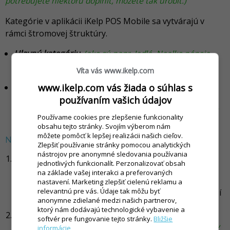
potrebujete niektorú doplniť, môžete tak urobiť.)
Kategórie v aplikácii iKelp POS Mobile sa vytvárajú v
rámci štromovej štruktúry.
Hlavnú kategóriu
(ako sú napr. Jedlá, Nealko nápoje,
Alko nápoje a pod.)
vytvoríte kliknutím na ikonu
+
Víta vás www.ikelp.com
Kategórie
(na prvú kategóriu v zozname.)
Podkategóriu
je možné vytvoriť kliknutím na ikonu
+
www.ikelp.com vás žiada o súhlas s
pri názve kategórie, ktorej chcete podkategóriu
používaním vašich údajov
vytvoriť.
(Napr. ak chcete vytvoriť podkategóriu Prílohy
Používame cookies pre zlepšenie funkcionality
alebo Dezerty, kliknite na ikonu + pri kategórii Jedlá.)
obsahu tejto stránky. Svojím výberom nám
môžete pomôcť k lepšej realizácii našich cieľov.
Nová kategória/podkategória
Zlepšiť používanie stránky pomocou analytických
nástrojov pre anonymné sledovania používania
Novú kategóriu vytvoríte kliknutím na ikonu
+
.
(Pre
jednotlivých funkcionalít. Perzonalizovať obsah
vytvorenie hlavnej kategórie kliknite na ikonu +
na základe vašej interakci a preferovaných
Kategórie, pre vytvorenie podkategórie kliknite na
nastavení. Marketing zlepšiť cielenú reklamu a
relevantnú pre vás. Údaje tak môžu byť
kategóriu, ktorej podkategóriu chcete vytvoriť.)
Zobrazí
anonymne zdielané medzi našich partnerov,
sa formulár pre vyplnenie vlastností novej kategórie.
ktorý nám dodávajú technologické vybavenie a
Zadajte
Názov
kategórie, prípadne predvolenú
softvér pre fungovanie tejto stránky.
Bližšie
bonovaciu tlačiareň pre danú kategóriu.
(Všetky karty
informácie