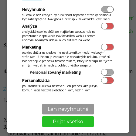
vytvorené v danej kategórii sa následne budú
Nevyhnutné
automaticky tlačiť na danej bonovačke. Ak máte
sú cookie bez ktorých by funkčnosť tejto web stránky nemohla
bonovaciu tlačiareň v kuchyni, je tak možné nadefinovať
byť zabezpečené. Navigácia a prístup k zákazníckej časti webu.
na kategórii Jedlá bonovaciu tlačiareň pre kuchyňu a
Analýza
automaticky sa tu tak budú tlačiť všetky jedlá pridané do
analytické cookies slúžiace majiteľom webstránok na
porozumenie správania návštevníkov webu zberom
objednávky v predaji.)
anonymizovaných údajov o ich aktivite na webe.
Nezabudnite v záložke
Galéria
doplniť obrázky, ktoré
Marketing
sa využívajú pri propagácii Jedálneho lístka v mobile,
cookies slúžia na sledovanie návštevníkov medzi webovými
na webe na Facebooku, kde je to atraktívne a
stránkami. Účelom je zobrazenie relevatných reklám, ktoré sú
hodnotnejšie pre vás a tvorcov reklám, ktorý inzerujú na týchto
prehľadné pre zákazníka.
a iných web stránkach z pohľadu vášho záujmu.
Všetky vykonané zmeny je potrebné potvrdiť kliknutím
Personalizovaný marketing
na tlačidlo
Uložiť
.
Personalizácia
používanie služieb a nastavení len pre vás, ako jazyk,
Zmena poradia kategórií
komunikácia textová s obchodníkom, technikom.
Zmenu radenia hlavných kategórií vykonáte úpravou
niektorej z týchto kategórií, kliknutím na jej názov
Len nevyhnutné
alebo ikonu
Viac
.
Zmenu radenia vykonáte v záložke
Poradie
.
Prijať všetko
Kliknutím a podržaním
viete jednotlivé kategórie
posúvať a meniť tak ich poradie zobrazenia.