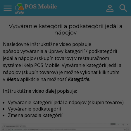

POS Mobile


Vytváranie kategórií a podkategórií jedál a
nápojov
Nasledovné inštruktážne video popisuje
spôsob
vytvárania a úpravy kategórií / podkategórií
jedál a nápojov (skupín tovarov)
v reštauračnom
systéme iKelp POS Mobile. Vytváranie kategórií jedál a
nápojov (skupín tovarov) je možné vykonať kliknutím
v
Menu
aplikácie na možnosť
Kategórie
.
Inštruktážne video ďalej popisuje:
Vytváranie kategórií jedál a nápojov (skupín tovarov)
Vytváranie podkategórií
Zmena poradia kategórií