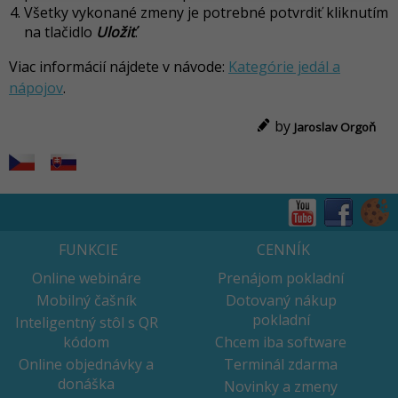
Všetky vykonané zmeny je potrebné potvrdiť kliknutím
na tlačidlo
Uložiť
.
Viac informácií nájdete v návode:
Kategórie jedál a
nápojov
.
by
Jaroslav Orgoň
FUNKCIE
CENNÍK
Online webináre
Prenájom pokladní
Mobilný čašník
Dotovaný nákup
pokladní
Inteligentný stôl s QR
kódom
Chcem iba software
Online objednávky a
Terminál zdarma
donáška
Novinky a zmeny