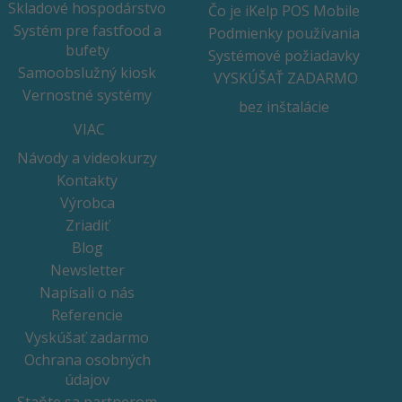
Skladové hospodárstvo
Čo je iKelp POS Mobile
Systém pre fastfood a
Podmienky používania
bufety
Systémové požiadavky
Samoobslužný kiosk
VYSKÚŠAŤ ZADARMO
Vernostné systémy
bez inštalácie
VIAC
Návody a videokurzy
Kontakty
Výrobca
Zriadiť
Blog
Newsletter
Napísali o nás
Referencie
Vyskúšať zadarmo
Ochrana osobných
údajov
Staňte sa partnerom