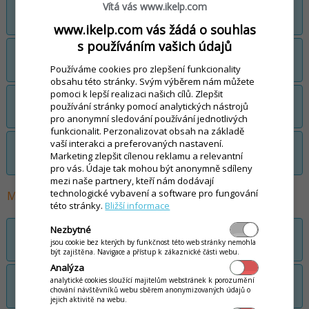
Online objednávka z pohledu vašeho
Vítá vás www.ikelp.com
zákazníka
www.ikelp.com vás žádá o souhlas
s používáním vašich údajů
Zpracování online objednávky z pohledu
obsluhy (personálu restaurace)
Používáme cookies pro zlepšení funkcionality
obsahu této stránky. Svým výběrem nám můžete
pomoci k lepší realizaci našich cílů. Zlepšit
Zpracování online objednávky z pohledu
používání stránky pomocí analytických nástrojů
rozvozce, aplikace Poslíček
pro anonymní sledování používání jednotlivých
funkcionalit. Perzonalizovat obsah na základě
vaší interakci a preferovaných nastavení.
Telefonická objednávka jídla - zpracování
Marketing zlepšit cílenou reklamu a relevantní
z pohledu obsluhy
pro vás. Údaje tak mohou být anonymně sdíleny
mezi naše partnery, kteří nám dodávají
technologické vybavení a software pro fungování
Marketingové kampaně, kupóny, slevy, akce
této stránky.
Bližší informace
Nezbytné
Kampaň: Automatický slevový kupón za
jsou cookie bez kterých by funkčnost této web stránky nemohla
online registraci klienta
být zajištěna. Navigace a přístup k zákaznické části webu.
Analýza
Kampaň: Automatický slevový kupón za
analytické cookies sloužící majitelům webstránek k porozumění
chování návštěvníků webu sběrem anonymizovaných údajů o
první objednávku
jejich aktivitě na webu.