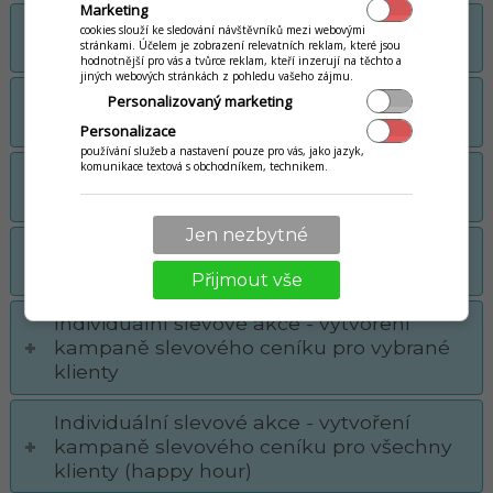
Marketing
Kampaň: Slevový kupón (scénář: 10% sleva
cookies slouží ke sledování návštěvníků mezi webovými
stránkami. Účelem je zobrazení relevatních reklam, které jsou
na všechny online objednávky burgerů)
hodnotnější pro vás a tvůrce reklam, kteří inzerují na těchto a
jiných webových stránkách z pohledu vašeho zájmu.
Kampaň: Akce 2+1 (scénař: 2x Pizza + 1x
Personalizovaný marketing
Cola/Pepsi zdarma)
Personalizace
používání služeb a nastavení pouze pro vás, jako jazyk,
komunikace textová s obchodníkem, technikem.
Kampaň: Akce 2+1 (scénař: 3 Pizzy + 1 Pizza
zdarma)
Jen nezbytné
Kampaň: Akce 2+1 (scénař: 2x Pizza + 1x
Cheesecake s 50% slevou)
Přijmout vše
Individuální slevové akce - vytvoření
kampaně slevového ceníku pro vybrané
klienty
Individuální slevové akce - vytvoření
kampaně slevového ceníku pro všechny
klienty (happy hour)