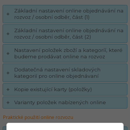
Základní nastavení online objednávání na
rozvoz / osobní odběr, část (1)
Základní nastavení online objednávání na
rozvoz / osobní odběr, část (2)
Nastavení položek zboží a kategoríí, které
budeme prodávat online na rozvoz
Dodatečná nastavení skladových
kategorií pro online objednávaní
Kopie existující karty (položky)
Varianty položek nabízených online
Praktické použití online rozvozu