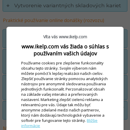
Vytvorenie variantných skladových kariet
Praktické používanie online donášky (rozvozu)
Vytvorenie online objednávky z pohľadu
Víta vás www.ikelp.com
klienta
www.ikelp.com vás žiada o súhlas s
používaním vašich údajov
Spracovanie online objednávky z pohľadu
obsluhy (čašníka - zamestnanca
Používame cookies pre zlepšenie funkcionality
reštaurácie)
obsahu tejto stránky. Svojím výberom nám
môžete pomôcť k lepšej realizácii našich cieľov.
Zlepšiť používanie stránky pomocou analytických
Spracovanie online objednávky z pohľadu
nástrojov pre anonymné sledovania používania
rozvozcu - doručovateľa, aplikácia
jednotlivých funkcionalít. Perzonalizovať obsah
Poslíček
na základe vašej interakci a preferovaných
nastavení. Marketing zlepšiť cielenú reklamu a
relevantnú pre vás. Údaje tak môžu byť
Telefonická objednávka jedla, spracovanie
anonymne zdielané medzi našich partnerov,
z pohľadu obsluhy
ktorý nám dodávajú technologické vybavenie a
softvér pre fungovanie tejto stránky.
Bližšie
informácie
Marketingové kampane, kupóny, zľavy, ackie