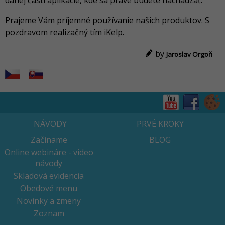
danej časti aplikácie, kde sa práve budete nachádzať.
Prajeme Vám príjemné používanie našich produktov. S
pozdravom realizačný tím iKelp.
by
Jaroslav Orgoň
NÁVODY
PRVÉ KROKY
Začíname
BLOG
Online webináre - video
návody
Skladová evidencia
Obedové menu
Novinky a zmeny
Zoznam