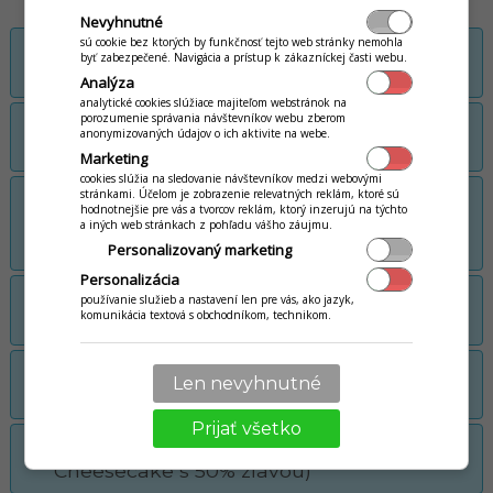
Nevyhnutné
sú cookie bez ktorých by funkčnosť tejto web stránky nemohla
Kampaň: Automatický zľavový kupón za
byť zabezpečené. Navigácia a prístup k zákazníckej časti webu.
online registráciu klienta
Analýza
analytické cookies slúžiace majiteľom webstránok na
porozumenie správania návštevníkov webu zberom
Kampaň: Automatický zľavový kupón za
anonymizovaných údajov o ich aktivite na webe.
prvú objednávku
Marketing
cookies slúžia na sledovanie návštevníkov medzi webovými
stránkami. Účelom je zobrazenie relevatných reklám, ktoré sú
Kampaň: Zľavový kupón (scénar: 10%
hodnotnejšie pre vás a tvorcov reklám, ktorý inzerujú na týchto
zľava na všetky online objednávky
a iných web stránkach z pohľadu vášho záujmu.
burgerov)
Personalizovaný marketing
Personalizácia
Kampaň: Akcia 2+1 (scénar: 2 veľké Pizze +
používanie služieb a nastavení len pre vás, ako jazyk,
komunikácia textová s obchodníkom, technikom.
2,25l fľaša Coly/Pepsi zadarmo)
Kampaň: Akcia 2+1 (scénar: 3 Pizze + 1
Len nevyhnutné
Pizza zdarma)
Prijať všetko
Kampaň: Akcia 2+1 (scénar: 2 Pizze + 1
Cheesecake s 50% zľavou)