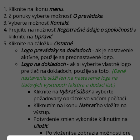
Kliknite na ikonu
menu
.
Z ponuky vyberte možnosť
O prevádzke
.
Vyberte možnosť
Kontakt
.
Prejdite na možnosť
Registračné údaje o spoločnosti
a
kliknite na
Upraviť
.
Kliknite na záložku
Ostatné
.
Logo prevádzky na dokladoch
- ak je nastavenie
aktívne, použije sa prednastavené logo.
Logo na dokladoch
- ak si vyberite vlastné logo
pre tlač na dokladoch, použije sa toto.
(Dané
nastavenie slúži len na nastavenie loga na
tlačových výstupoch faktúra a dodací list.)
Kliknite na
Vybrať súbor
a vyberte
požadovaný obrázok vo vačom počítači.
Kliknutím na ikonu
Nahrať
ho vložíte na
výstup.
Potvrdenie zmien vykonáte kliknutím na
Uložiť
.
Po vložení sa zobrazia možnosti pre
jeho vymazanie alebo zmenu.