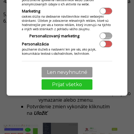
Prejdite na možnosť
Registračné údaje o spoločnosti
a
porozumenie správania návštevníkov webu zberom
anonymizovaných údajov o ich aktivite na webe.
kliknite na
Upraviť
.
Marketing
Kliknite na záložku
Ostatné
.
cookies slúžia na sledovanie návštevníkov medzi webovými
Deaktivujte možnosť
Logo prevádzky na dokladoch
.
stránkami. Účelom je zobrazenie relevatných reklám, ktoré sú
hodnotnejšie pre vás a tvorcov reklám, ktorý inzerujú na týchto
(Zobrazí sa možnosť vloženia obrázka nezávisle pre
a iných web stránkach z pohľadu vášho záujmu.
logo a pečiatku.)
Personalizovaný marketing
Logo na dokladoch
- nastavte požadované logo.
Personalizácia
Podpisovaý obrázok
- obrázok pečiatky.
(Dané
používanie služieb a nastavení len pre vás, ako jazyk,
nastavenie slúži len na nastavenie pečiatky na
komunikácia textová s obchodníkom, technikom.
tlačových výstupoch faktúra a dodací list.)
Kliknite na
Vybrať súbor
a vyberte
Len nevyhnutné
požadovaný obrázok vo vačom počítači.
Kliknutím na ikonu
Nahrať
ho vložíte na
Prijať všetko
výstup.
Po vložení sa zobrazia možnosti pre jeho
vymazanie alebo zmenu.
Potvrdenie zmien vykonáte kliknutím
na
Uložiť
.