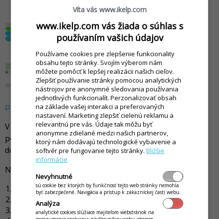
Víta vás www.ikelp.com
www.ikelp.com vás žiada o súhlas s
používaním vašich údajov
Používame cookies pre zlepšenie funkcionality
obsahu tejto stránky. Svojím výberom nám
môžete pomôcť k lepšej realizácii našich cieľov.
Zlepšiť používanie stránky pomocou analytických
nástrojov pre anonymné sledovania používania
jednotlivých funkcionalít. Perzonalizovať obsah
na základe vašej interakci a preferovaných
Pečiatka a podpis na doklade
nastavení. Marketing zlepšiť cielenú reklamu a
relevantnú pre vás. Údaje tak môžu byť
V aplikácii je možné doplniť aj obrázok pečiatky s
anonymne zdielané medzi našich partnerov,
podpisom, ktorá sa bude tlačiť na vystavených
ktorý nám dodávajú technologické vybavenie a
dokladoch.
softvér pre fungovanie tejto stránky.
Bližšie
informácie
Nastavenie nájdete v časti:
Nevyhnutné
sú cookie bez ktorých by funkčnosť tejto web stránky nemohla
Kliknite na ikonu
menu
.
byť zabezpečené. Navigácia a prístup k zákazníckej časti webu.
Z ponuky vyberte možnosť
O prevádzke
.
Analýza
Vyberte možnosť
Kontakt
.
analytické cookies slúžiace majiteľom webstránok na